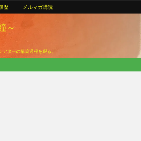
履歴
メルマガ購読
の鐘～
ームシアターの構築過程を綴る。