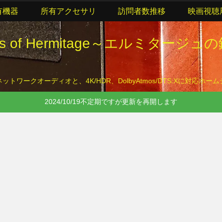
有機器
所有アクセサリ
訪問者数推移
映画視聴
lls of Hermitage～エルミタージュ
トワークオーディオと、4K/HDR、DolbyAtmos/DTS:Xに対応ホ
2024/10/19不定期ですが更新を再開します