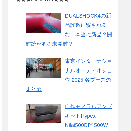
DUALSHOCK4の新
品詐欺に騙される
な！本当に新品？開
封跡がある未開封？
東京インターナショ
ナルオーディオショ
ウ 2025 各ブースの
まとめ
自作モノラルアンプ
キットHypex
Nilai500DIY 500W