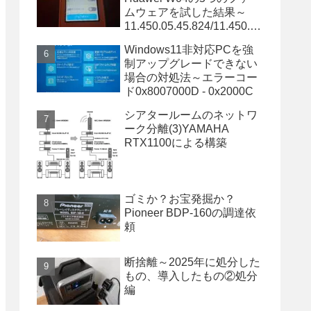
ムウェアを試した結果～
11.450.05.45.824/11.450.05
.34.824/11.450.05.20.824は
Windows11非対応PCを強
OK～
制アップグレードできない
場合の対処法～エラーコー
ド0x8007000D - 0x2000C
シアタールームのネットワ
ーク分離(3)YAMAHA
RTX1100による構築
ゴミか？お宝発掘か？
Pioneer BDP-160の調達依
頼
断捨離～2025年に処分した
もの、導入したもの②処分
編