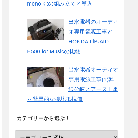
mono kitの組み立てと導入
出水電器のオーディ
オ専用電源工事と
HONDA LiB-AID
E500 for Musicの比較
出水電器オーディオ
専用電源工事(1)幹
線分岐とアース工事
～驚異的な接地抵抗値
カテゴリーから選ぶ！