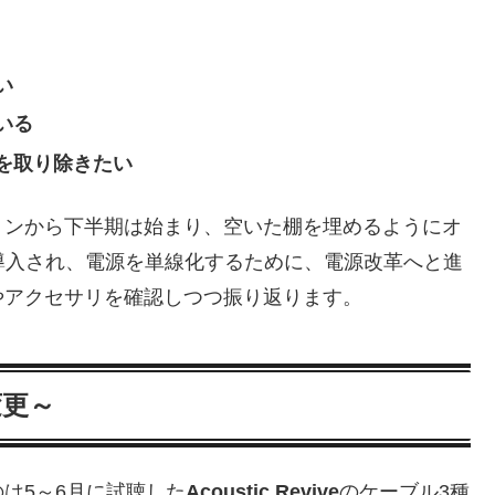
い
いる
を取り除きたい
ョンから下半期は始まり、空いた棚を埋めるようにオ
導入され、電源を単線化するために、電源改革へと進
やアクセサリを確認しつつ振り返ります。
変更～
は5～6月に試聴した
Acoustic Revive
のケーブル3種