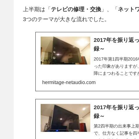
上半期は「
テレビの修理・交換
」、「
ネット
3つのテーマが大きな流れでした。
2017年を振り返
録～
2017年第1四半期20
った印象がありますが、
障にまつわることです
が...
hermitage-netaudio.com
2017年を振り返
録～
第2四半期の出来事上
で、仕方なく記事を四