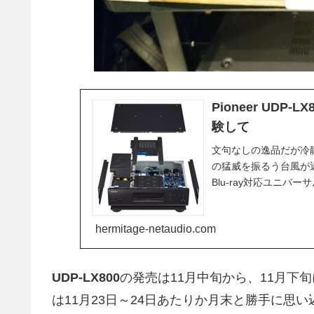
Pioneer UD
験して
文句なしの逸品だが冷静
の猛威を振るう台風が近づ
Blu-ray対応ユニバーサル
hermitage-netaudio.com
UDP-LX800
の発売は11月中旬から、11月下
は11月23日～24日あたりか月末と勝手に思