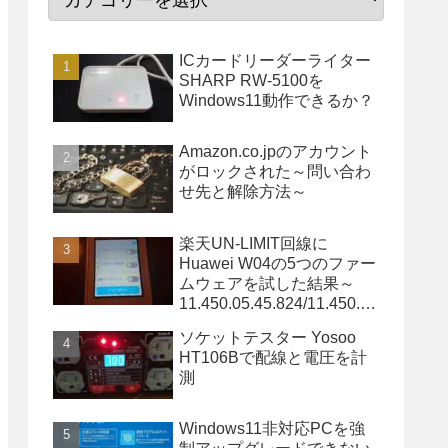
ICカードリーダーライター
SHARP RW-5100を
Windows11動作できるか？
Amazon.co.jpのアカウント
がロックされた～問い合わ
せ先と解除方法～
楽天UN-LIMIT回線に
Huawei W04の5つのファー
ムウェアを試した結果～
11.450.05.45.824/11.450.05
.34.824/11.450.05.20.824は
ソケットテスター Yosoo
OK～
HT106Bで配線と電圧を計
測
Windows11非対応PCを強