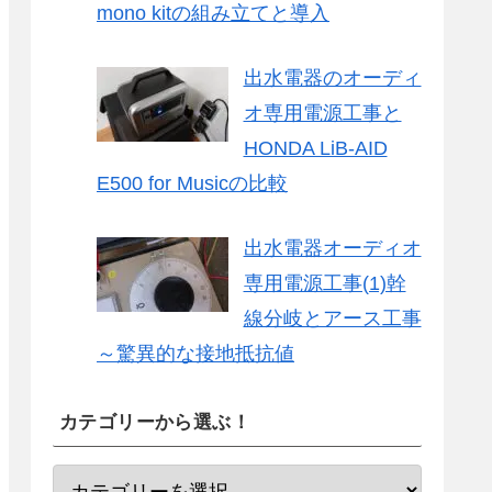
mono kitの組み立てと導入
出水電器のオーディ
オ専用電源工事と
HONDA LiB-AID
E500 for Musicの比較
出水電器オーディオ
専用電源工事(1)幹
線分岐とアース工事
～驚異的な接地抵抗値
カテゴリーから選ぶ！