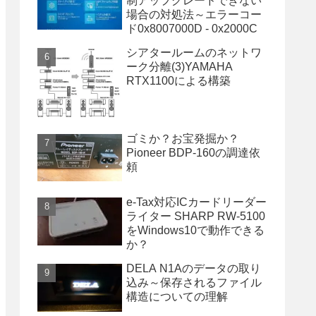
制アップグレードできない
場合の対処法～エラーコー
ド0x8007000D - 0x2000C
シアタールームのネットワ
ーク分離(3)YAMAHA
RTX1100による構築
ゴミか？お宝発掘か？
Pioneer BDP-160の調達依
頼
e-Tax対応ICカードリーダー
ライター SHARP RW-5100
をWindows10で動作できる
か？
DELA N1Aのデータの取り
込み～保存されるファイル
構造についての理解