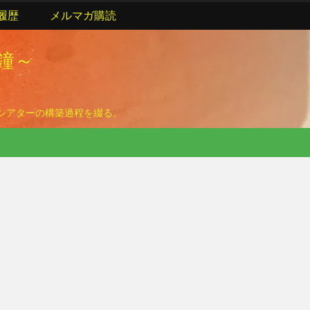
履歴
メルマガ購読
の鐘～
ームシアターの構築過程を綴る。