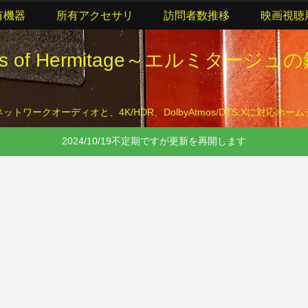
有機器
所有アクセサリ
訪問者数推移
映画視聴
lls of Hermitage～エルミタージュ
トワークオーディオと、4K/HDR、DolbyAtmos/DTS:Xに対応ホ
2024/10/19不定期ですが更新を再開します