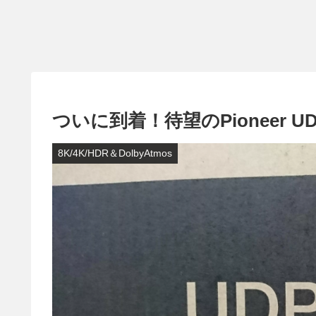
ついに到着！待望のPioneer UDP
8K/4K/HDR＆DolbyAtmos