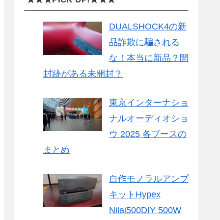
DUALSHOCK4の新
品詐欺に騙される
な！本当に新品？開
封跡がある未開封？
東京インターナショ
ナルオーディオショ
ウ 2025 各ブースの
まとめ
自作モノラルアンプ
キットHypex
Nilai500DIY 500W