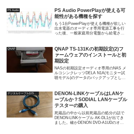
済みです。大きく分けて以下の3つの対策
を打つつもりでいます。 HDDの振動処理
PS Audio PowerPlayが使える可
PS Audio
ケーブ...
能性がある機種を探す
もう1台PowerPlayが使える機種が欲しい
出水電器のオーディオ専用電源工事を行
った後、一般家庭用分電盤から給電され
るコンセントとの比較を長期間のモニタ
リングする目的で、PS Audioの
PowerPlayが使える機種を探して、一世
QNAP TS-131Kの初期設定(2)フ
QNAP
代古い...
ァームウェアのインストールと初
期設定
NASの初期設定オーディオ専用のNAS メ
ルコシンクレッツDELA N1A(モニター試
聴モデル)のデータのバックアップとして
使ってきたNASの老朽化に伴い、セキュ
リティ的な不安が生じたため、新しく
QNAP TS-131Kと保存用のHDDとし...
DENON-LINKケーブルはLANケ
デジタルケーブル(USB/HDMI/LAN/COAXIAL)
ーブルか？SODIAL LANケーブル
テスターの購入
死蔵品の中から以前死蔵品の処分の話で
DENON-LINKケーブル AK-DL1が出てき
ました。確かDENON DVD-A1UDのオマ
ケだった気がしますが、手元に対応した
プレーヤーとしてDENON DVD-A1XVAは