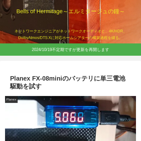
Bells of Hermitage～エルミタージュの鐘～
ネットワークエンジニアがネットワークオーディオと、4K/HDR、
DolbyAtmos/DTS:Xに対応ホームシアターの構築過程を綴る。
2024/10/19不定期ですが更新を再開します
Planex FX-08miniのバッテリに単三電池
駆動を試す
Planex