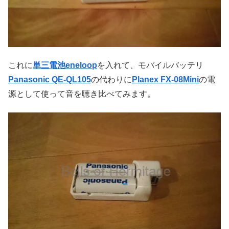
これに
単三電池eneloop
を入れて、モバイルバッテリ
Panasonic QE-QL105
の代わりに
Planex FX-08Mini
の電
源として使って音を聴き比べてみます。