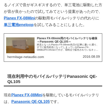
るノイズで音がギスギスするので、単三電池に駆動した方
が音が良かったので試してみてという提案があったので、
Planex FX-08Mini
の駆動用モバイルバッテリの代わりに
単三電池eneloop
を試してみることにしました。
Planex FX-08mini用のモバイルバッテリを確保
～Panasonic QE-QL105～
終息となったPlanex FX-08mini先日の記事に書いた通り、
すでに販売終息になってしまっているPlanex FX-
08Mini/FX-05miniですが、現時点で販売されているネット
ワークオーディオ専用のスイッチングハブはメーカーの...
2016.08.09
hermitage-netaudio.com
現在利用中のモバイルバッテリPanasonic QE-
QL105
現在
Planex FX-08Mini
を駆動しているモバイルバッテリ
は、
Panasonic QE-QL105
です。