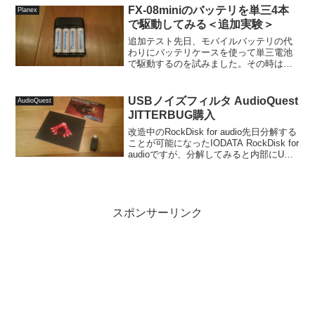
あるものの、接続先となる...
FX-08miniのバッテリを単三4本
Planex
で駆動してみる＜追加実験＞
追加テスト先日、モバイルバッテリの代
わりにバッテリケースを使って単三電池
で駆動するのを試みました。その時は、
単三電池の電圧が少し不足しているため
か、音の安定性に違いが出て、テストが
不完全燃焼だったので、今回は5Vを確保
USBノイズフィルタ AudioQuest
AudioQuest
できるバッテリケースを...
JITTERBUG購入
改造中のRockDisk for audio先日分解する
ことが可能になったIODATA RockDisk for
audioですが、分解してみると内部にUSB
端子が隠されていることがわかりまし
た。内部に隠されているUSB端子に以前
作った保護...
スポンサーリンク