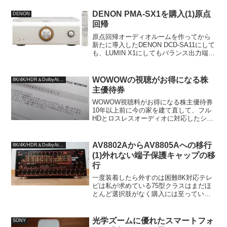
す。5階G502エレクトリ＆日本音響エン
ジニアリングのブースです。デモ中で結
DENON PMA-SX1を購入(1)原点
DENON
構な人が入って...
回帰
原点回帰オーディオルームを作ってから
新たに導入したDENON DCD-SA11にして
も、LUMIN X1にしてもバランス出力端子
を搭載した機器です。可能であれば極力
性能を引き出せるよう、バランス出力端
子を使いたいと常々思っていましたが、
WOWOWの視聴がお得になる株
8K/4K/HDR＆DolbyAtmos
バラ...
主優待券
WOWOW視聴料がお得になる株主優待券
10年以上前に今の家を建て直して、フル
HDとロスレスオーディオに対応したシア
タールームを作り、映画をたくさん見る
ためにWOWOWを契約して、映画のライ
ブラリを作りました。当時のWOWOWの
AV8802AからAV8805Aへの移行
8K/4K/HDR＆DolbyAtmos
画質は放送とし...
(1)外れない端子保護キャップの移
行
一度装着したら外すのは困難8K対応テレ
ビは私が求めている75型クラスはまだほ
とんど選択肢がなく購入には至っていま
せんが、シアターシステムの8K化に向け
てまずはAVプリアンプの交換を検討し、
Marantz AV8805Aを自宅試聴した末に購
光学ズームに優れたスマートフォ
SONY
入...