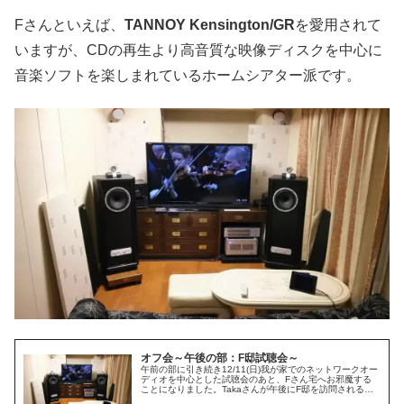
Fさんといえば、
TANNOY Kensington/GR
を愛用されて
いますが、CDの再生より高音質な映像ディスクを中心に
音楽ソフトを楽しまれているホームシアター派です。
オフ会～午後の部：F邸試聴会～
午前の部に引き続き12/11(日)我が家でのネットワークオー
ディオを中心とした試聴会のあと、Fさん宅へお邪魔する
ことになりました。Takaさんが午後にF邸を訪問される予
定が事前に組まれており、当初は私は訪問させていただく