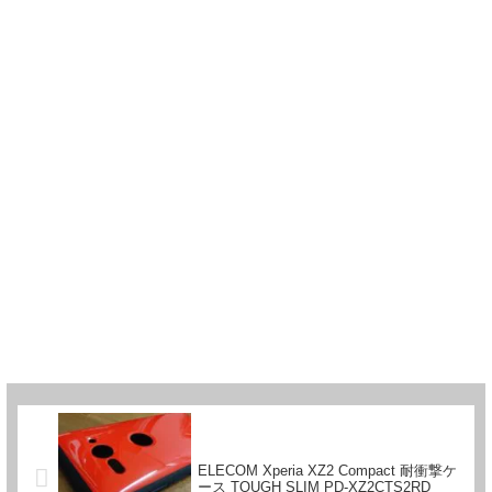
ELECOM Xperia XZ2 Compact 耐衝撃ケ
ース TOUGH SLIM PD-XZ2CTS2RD