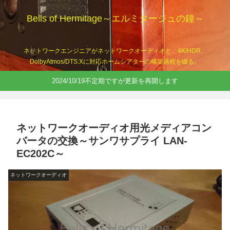
Bells of Hermitage～エルミタージュの鐘～
ネットワークエンジニアがネットワークオーディオと、4K/HDR、
DolbyAtmos/DTS:Xに対応ホームシアターの構築過程を綴る。
2024/10/19不定期ですが更新を再開します
ネットワークオーディオ用光メディアコン
バータの交換～サンワサプライ LAN-
EC202C～
ネットワークオーディオ