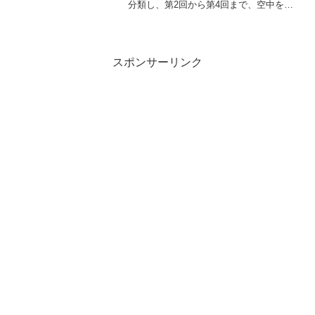
分類し、第2回から第4回まで、空中を飛
び交う電波や、機器やLANケーブル自身
が発するノイズについてその対策方法を
書きました。今回はネットワーク経由で
伝わる通信ノイズの...
スポンサーリンク