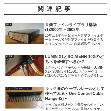
関連記事
音楽ファイルライブラリ構築
NAS
(1)2000年～2008年
10年以上前から始まった音楽ファイルデ
ータベース私が音楽ファイルを収集する
ようになったのは、西暦2000年頃だった
と思います。当時はまだCDに収録されて
いる音楽データを、現在のようにパソコ
ンに取り込んで利用することが一般的で
LUMIN X1とSOtM sNH-10Gのど
LUMIN
はありませんでし...
ちらを優先すべきか？
上からいくか下からいくか先日、LUMIN
X1とSOtM sNH-10Gにマスタークロック
sCLK-OCX10などをまとめてお借りし
て、試聴させていただきましたが、全部
導入するにはオプション類を含めて300万
円くらいが必要な機材です。光ファ...
ラック裏のケーブルレールとして
ラック/ボード/インシュレータ
使ってみる～One Control Cable
Hanger(2)～
ケーブルの収納だけ？普段から使ってい
るオーディオケーブルの収納というか、