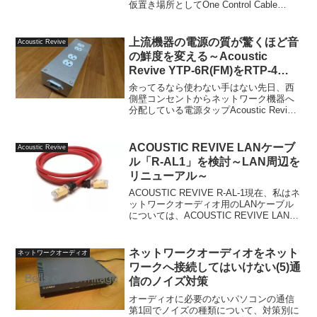
仮置き場所としてOne Control Cable
Hangerというケーブルハンガーを試して
みました。One Control Cable Hangerを壁
の高い所に取...
上流機器の電源の質が驚くほど音
Acoustic Revive
の鮮度を変える～Acoustic
Revive YTP-6R(FM)をRTP-4
absoluteに交換
余ってるなら使わない手はない先日、西
側壁コンセントからネットワーク機器へ
分配している電源タップAcoustic Revive
YTP-6R(FM)へ供給している電源ケーブル
をFURUTECH G-320Ag-18からAcoustic
Rev...
ACOUSTIC REVIVE LANケーブ
Acoustic Revive
ル「R-AL1」を検討～LAN周辺を
リニューアル～
ACOUSTIC REVIVE R-AL-1現在、私はネ
ットワークオーディオ用のLANケーブル
については、ACOUSTIC REVIVE LAN-
1.0PA(1.0m)をメインに使っています。ネ
ットワークの構成などについては直近に
書いた以下...
ネットワークオーディオをネット
ネットワークオーディオ
ワークへ接続してはいけない(5)通
信のノイズ対策
オーディオに必要のないパソコンの通信
第1回でノイズの種類について、対策別に