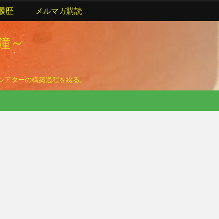
履歴
メルマガ購読
の鐘～
ームシアターの構築過程を綴る。