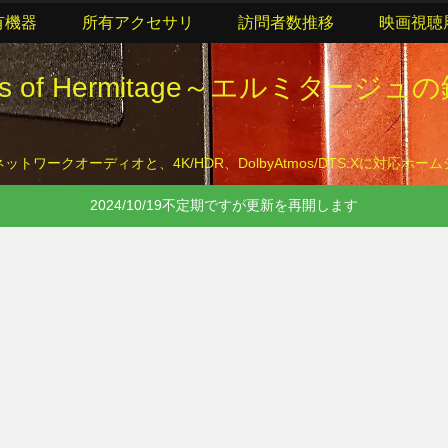
有機器
所有アクセサリ
訪問者数推移
映画視聴
lls of Hermitage～エルミタージュ
トワークオーディオと、4K/HDR、DolbyAtmos/DTS:Xに対応ホ
2024/10/19不定期ですが更新を再開します