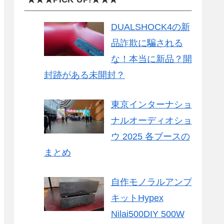
DUALSHOCK4の新
品詐欺に騙される
な！本当に新品？開
封跡がある未開封？
東京インターナショ
ナルオーディオショ
ウ 2025 各ブースの
まとめ
自作モノラルアンプ
キットHypex
Nilai500DIY 500W