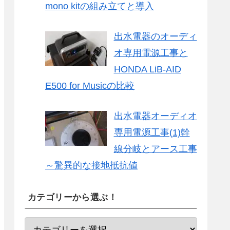
mono kitの組み立てと導入
出水電器のオーディ
オ専用電源工事と
HONDA LiB-AID
E500 for Musicの比較
出水電器オーディオ
専用電源工事(1)幹
線分岐とアース工事
～驚異的な接地抵抗値
カテゴリーから選ぶ！