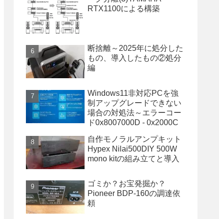
RTX1100による構築
断捨離～2025年に処分した
もの、導入したもの②処分
編
Windows11非対応PCを強
制アップグレードできない
場合の対処法～エラーコー
ド0x8007000D - 0x2000C
自作モノラルアンプキット
Hypex Nilai500DIY 500W
mono kitの組み立てと導入
ゴミか？お宝発掘か？
Pioneer BDP-160の調達依
頼