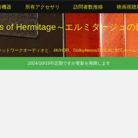
有機器
所有アクセサリ
訪問者数推移
映画視聴
lls of Hermitage～エルミタージュ
トワークオーディオと、4K/HDR、DolbyAtmos/DTS:Xに対応ホ
2024/10/19不定期ですが更新を再開します