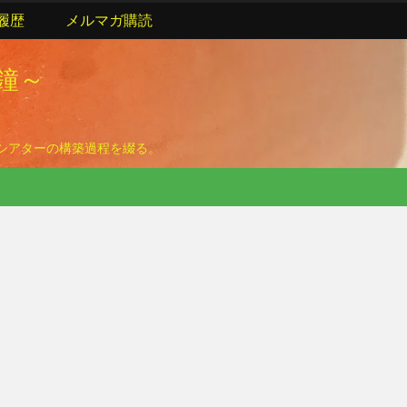
履歴
メルマガ購読
の鐘～
ームシアターの構築過程を綴る。