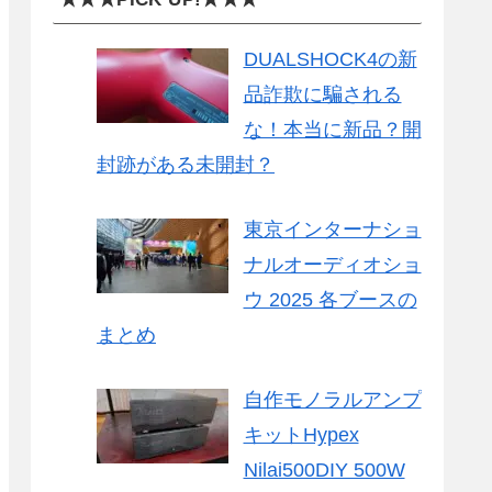
DUALSHOCK4の新
品詐欺に騙される
な！本当に新品？開
封跡がある未開封？
東京インターナショ
ナルオーディオショ
ウ 2025 各ブースの
まとめ
自作モノラルアンプ
キットHypex
Nilai500DIY 500W