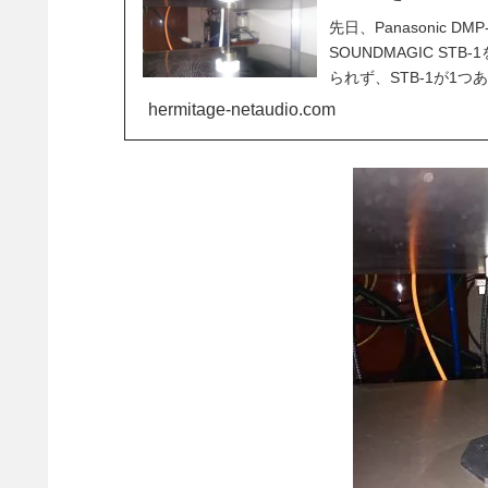
先日、Panasonic
SOUNDMAGIC S
られず、STB-1が1
hermitage-netaudio.com