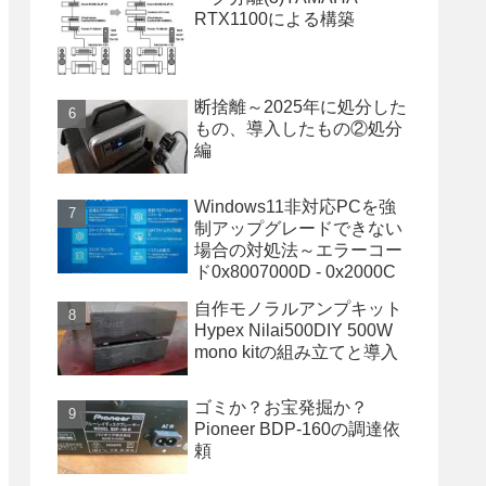
RTX1100による構築
断捨離～2025年に処分した
もの、導入したもの②処分
編
Windows11非対応PCを強
制アップグレードできない
場合の対処法～エラーコー
ド0x8007000D - 0x2000C
自作モノラルアンプキット
Hypex Nilai500DIY 500W
mono kitの組み立てと導入
ゴミか？お宝発掘か？
Pioneer BDP-160の調達依
頼