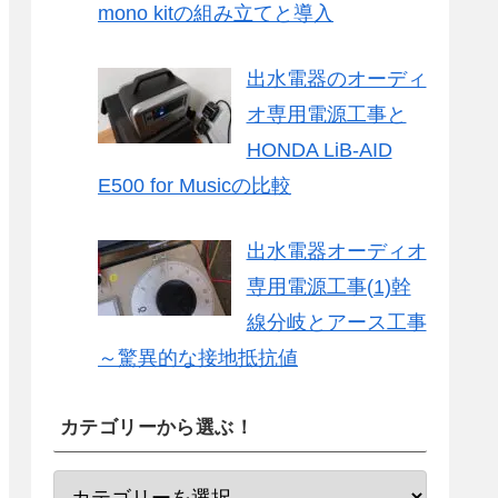
mono kitの組み立てと導入
出水電器のオーディ
オ専用電源工事と
HONDA LiB-AID
E500 for Musicの比較
出水電器オーディオ
専用電源工事(1)幹
線分岐とアース工事
～驚異的な接地抵抗値
カテゴリーから選ぶ！