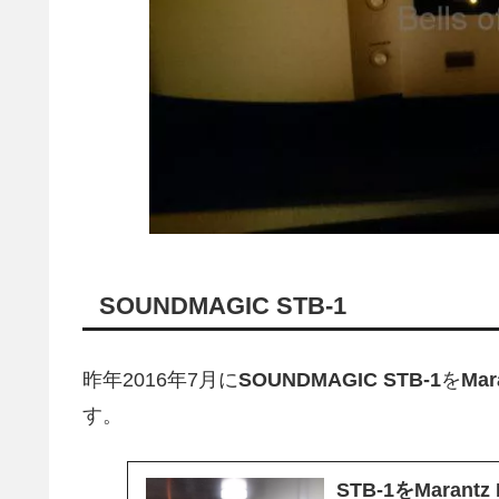
SOUNDMAGIC STB-1
昨年2016年7月に
SOUNDMAGIC STB-1
を
Mar
す。
STB-1をMarant