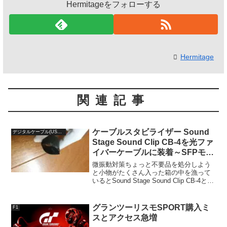
Hermitageをフォローする
Hermitage
関連記事
ケーブルスタビライザー Sound
デジタルケーブル(USB/HDMI/LAN/COAXIAL)
Stage Sound Clip CB-4を光ファ
イバーケーブルに装着～SFPモジ
ュールの振動対策～
微振動対策ちょっと不要品を処分しよう
と小物がたくさん入った箱の中を漁って
いるとSound Stage Sound Clip CB-4とい
う懐かしいカーボンファイバーアクセサ
リが出てきました。2枚のカーボンシート
でケーブルを挟み込むような筒形...
グランツーリスモSPORT購入ミ
F1
スとアクセス急増