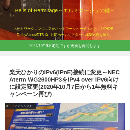
Bells of Hermitage～エルミタージュの鐘～
ネットワークエンジニアがネットワークオーディオと、4K/HDR、
DolbyAtmos/DTS:Xに対応ホームシアターの構築過程を綴る。
2024/10/19不定期ですが更新を再開します
楽天ひかりのIPv6(IPoE)接続に変更～NEC
Aterm WG2600HP3をIPv4 over IPv6向け
に設定変更(2020年10月7日から1年無料キ
ャンペーン再び)
オーディオ＆シアター