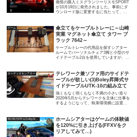
痛恨の購入ミスグランツーリスモSPORT
が10月19日に発売されました。事前にダ
ウンロード版に変更するに当たって、デ
ジタルリミテッドエディションを再購入
して準備万端、発売日になったらすぐに
遊ぼうと記事にしました。ところが痛恨
傘立てをケーブルトレーに～山崎
ゲーム
の購入ミスによっ...
実業 マグネット傘立て タワー ブ
ラック 7642～
ケーブルトレーの代用品を探すシアター
ルームでパーソナルチェア3脚と小型のサ
イドテーブル2台を使用していますが、両
サイドが人一人通るのがやっとなくらい
ギリギリなことから、サイドテーブルを
サンワサプライ 100-DESKH057Mという
テレワーク兼ソファ用のサイドテ
オーディオ＆シアター
サイドテ...
ーブルが欲しい(3)Boley昇降式サ
イドテーブルUTK-10の組み立て
強くもなく弱くもなく不満の小さい造り
2020年5月からテレワークを主体に仕事を
するようになって、執筆環境横に設置さ
れた4K/HDRテレビハイセンス 50E6800
でキーボードやマウスを利用するための
サイドテーブルとして、Boley 昇降式
ホームシアターはゲームの体験値
8K/4K/HDR＆DolbyAtmos
サ...
を120%に引き上げる(FFXVをク
リアしてみて…)