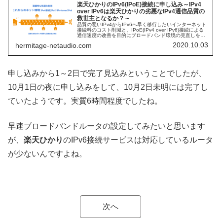
楽天ひかりのIPv6(IPoE)接続に申し込み～IPv4
over IPv6は楽天ひかりの劣悪なIPv4通信品質の
救世主となるか？～
品質の悪いIPv4からIPv6へ早く移行したいインターネット
接続料のコスト削減と、IPoE(IPv4 over IPv6)接続による
通信速度の改善を目的にブロードバンド環境の見直しを行
うことにしましたが、楽天UN-LIMIT契約者を対象とし...
2020.10.03
hermitage-netaudio.com
申し込みから1～2日で完了見込みということでしたが、
10月1日の夜に申し込みをして、10月2日未明には完了し
ていたようです。実質6時間程度でしたね。
早速ブロードバンドルータの設定してみたいと思います
が、
楽天ひかり
のIPv6接続サービスは対応しているルータ
が少ないんですよね。
次へ