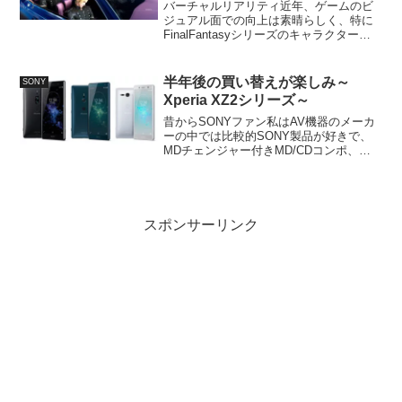
バーチャルリアリティ近年、ゲームのビ
ジュアル面での向上は素晴らしく、特に
FinalFantasyシリーズのキャラクターの
動作は作品を追うごとに自然なものへと
変わっていくのを実感します。以下のサ
イト攻略情報を参考に昨晩一応
半年後の買い替えが楽しみ～
SONY
FinalFanta...
Xperia XZ2シリーズ～
昔からSONYファン私はAV機器のメーカ
ーの中では比較的SONY製品が好きで、
MDチェンジャー付きMD/CDコンポ、カ
セットウォークマンやMDウォークマン、
トリニトロンテレビと学生時代に使って
いて、特にポータブル機器の軽薄短小を
突き詰めたエ...
スポンサーリンク