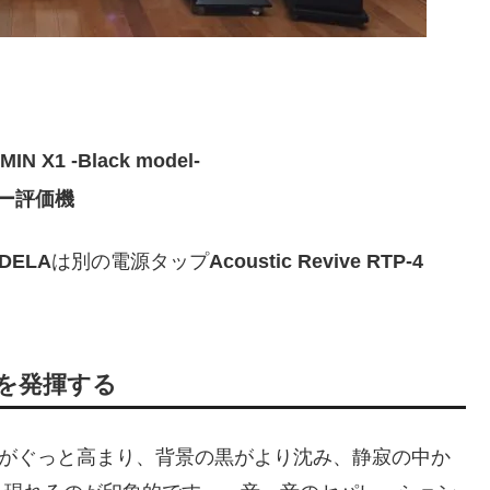
 -Black model-
ター評価機
DELA
は別の電源タップ
Acoustic Revive RTP-4
果を発揮する
比がぐっと高まり、背景の黒がより沈み、静寂の中か