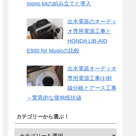
mono kitの組み立てと導入
出水電器のオーディ
オ専用電源工事と
HONDA LiB-AID
E500 for Musicの比較
出水電器オーディオ
専用電源工事(1)幹
線分岐とアース工事
～驚異的な接地抵抗値
カテゴリーから選ぶ！