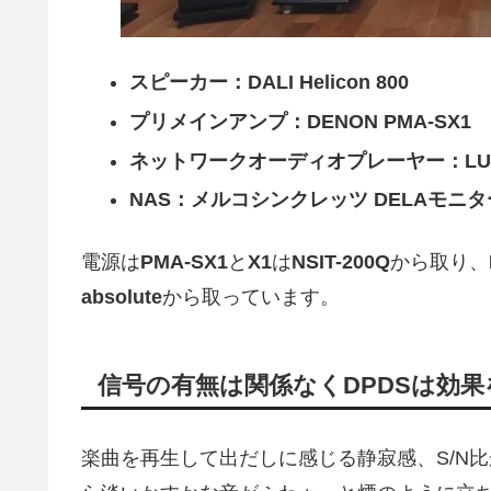
スピーカー：DALI Helicon 800
プリメインアンプ：DENON PMA-SX1
ネットワークオーディオプレーヤー：LUMIN X1
NAS：メルコシンクレッツ DELAモニ
電源は
PMA-SX1
と
X1
は
NSIT-200Q
から取り、
absolute
から取っています。
信号の有無は関係なくDPDSは効
楽曲を再生して出だしに感じる静寂感、S/N