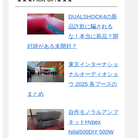
DUALSHOCK4の新
品詐欺に騙される
な！本当に新品？開
封跡がある未開封？
東京インターナショ
ナルオーディオショ
ウ 2025 各ブースの
まとめ
自作モノラルアンプ
キットHypex
Nilai500DIY 500W