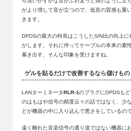
ら淡いかすかな音がふわぁっと煙のように立
がより増して音が立つので、低音の質感も重
きます。
DPDSの最大の特長はこうしたS/N比の向
がします。それに伴ってケーブルの本来の素
暴き出す、そんな印象を受けますね。
ゲルを貼るだけで改善するなら儲けもの
LANターミネータ
RLR-1
のプラグにDPDSも
のはもはや信号の精度云々の話ではなく、少な
どが機器の中に入り込んで悪さをしているの
遠く離れた音楽信号の通り道ではない機器にお