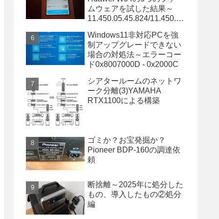
ムウェアを試した結果～
11.450.05.45.824/11.450.05
.34.824/11.450.05.20.824は
Windows11非対応PCを強
OK～
制アップグレードできない
場合の対処法～エラーコー
ド0x8007000D - 0x2000C
シアタールームのネットワ
ーク分離(3)YAMAHA
RTX1100による構築
ゴミか？お宝発掘か？
Pioneer BDP-160の調達依
頼
断捨離～2025年に処分した
もの、導入したもの②処分
編