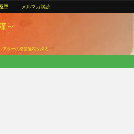
履歴
メルマガ購読
の鐘～
ームシアターの構築過程を綴る。