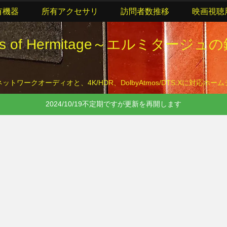
有機器
所有アクセサリ
訪問者数推移
映画視聴
lls of Hermitage～エルミタージュ
トワークオーディオと、4K/HDR、DolbyAtmos/DTS:Xに対応ホ
2024/10/19不定期ですが更新を再開します