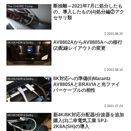
断捨離～2021年7月に処分したも
The CHORD Company
の、導入したもの(4)処分編②アク
セサリ類
2021.08.20
AV8802AからAV8805Aへの移行
8K/4K/HDR＆DolbyAtmos
(2)配線レイアウトの変更
2021.08.10
8K対応への準備(6)Marantz
8K/4K/HDR＆DolbyAtmos
AV8805AとBRAVIAと光ファイ
バーケーブルの相性
2021.07.24
新4K/8K対応分配器/分波器を追加
8K/4K/HDR＆DolbyAtmos
購入(3)二幸電気工業 SPJ-
2K8A(SH)の導入