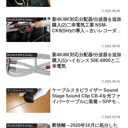
2021.06.06
新4K/8K対応分配器/分波器を追加
8K/4K/HDR＆DolbyAtmos
購入(2)二幸電気工業 NSM-
CK8(SH)の導入～古いレコーダを
経由すると映らない
2021.06.02
新4K/8K対応分配器/分波器を追加
8K/4K/HDR＆DolbyAtmos
購入(1)ハイセンス 50E-6800と二
幸電気
2021.05.31
ケーブルスタビライザー Sound
デジタルケーブル(USB/HDMI/LAN/COAXIAL)
Stage Sound Clip CB-4を光ファ
イバーケーブルに装着～SFPモジ
ュールの振動対策～
2021.02.04
断捨離～2020年10月に処分した
8K/4K/HDR＆DolbyAtmos