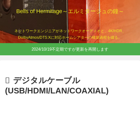
Bells of Hermitage～エルミタージュの鐘～
ネットワークエンジニアがネットワークオーディオと、4K/HDR、
DolbyAtmos/DTS:Xに対応ホームシアターの構築過程を綴る。
2024/10/19不定期ですが更新を再開します
デジタルケーブル
(USB/HDMI/LAN/COAXIAL)