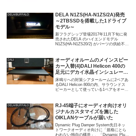
DELA N1ZS(HA-N1ZS/2A)発売
DELA/BUFFALO
～2TBSSDを搭載した1ドライブ
モデル～
新フラグシップ登場2017年11月下旬に発
売されたDELA のハイエンドモデル
N1ZS(HA-N1ZS20/2) がパーツの供給不足
に伴い、年末を待たずに完売となってい
ましたが、一部構造を見直した後継機と
して新N1ZS(HA-N1ZS/2...
オーディオルームのメインスピー
DALI
カー入替(4)DALI Helicon 400の
足元にデカイ水晶インシュレータ
を試す
床鳴りへの対策シアタールームに2ペアあ
るDALI Helicon 800の内、サラウンドス
ピーカーとして使っている1ペアをオーデ
ィオルームに持ってくることを目的とし
て、DALI Helicon 400を購入しました。
とりあえず床置きして動作...
RJ-45端子にオーディオ向けオリ
DELA/BUFFALO
ジナルカスタマイズを施した
OIKLANケーブルが届いた
Dynamic Plug Damper System先日ネッ
トワークオーディオ向けに「規格にとら
われない独自の構造」、「Dynamic Plug