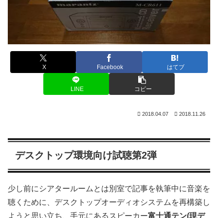
X
Facebook
はてブ
LINE
コピー
2018.04.07
2018.11.26
デスクトップ環境向け試聴第2弾
少し前にシアタールームとは別室で記事を執筆中に音楽を
聴くために、デスクトップオーディオシステムを再構築し
ようと思い立ち、手元にあるスピーカー
富士通テン(現デ