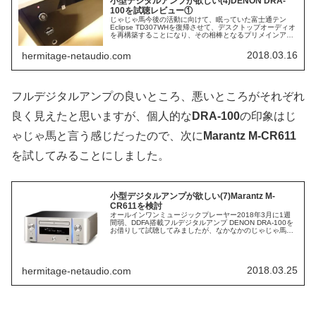
小型デジタルアンプが欲しい(4)DENON DRA-
100を試聴レビュー①
じゃじゃ馬今後の活動に向けて、眠っていた富士通テン
Eclipse TD307WHを復帰させて、デスクトップオーディオ
を再構築することになり、その相棒となるプリメインアン
プを探し始めました。いくつか挙げた条件をもとに最も条
件に合いそうなのが...
2018.03.16
hermitage-netaudio.com
フルデジタルアンプの良いところ、悪いところがそれぞれ
良く見えたと思いますが、個人的な
DRA-100
の印象はじ
ゃじゃ馬と言う感じだったので、次に
Marantz M-CR611
を試してみることにしました。
小型デジタルアンプが欲しい(7)Marantz M-
CR611を検討
オールインワンミュージックプレーヤー2018年3月に1週
間弱、DDFA搭載フルデジタルアンプ DENON DRA-100を
お借りして試聴してみましたが、なかなかのじゃじゃ馬っ
プリ。音源の質に出てくる音が左右され、とても正直な音
でした。デジタ...
2018.03.25
hermitage-netaudio.com