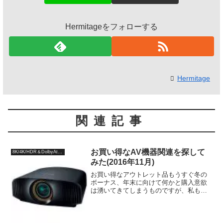
Hermitageをフォローする
Hermitage
関連記事
お買い得なAV機器関連を探して
8K/4K/HDR＆DolbyAtmos
みた(2016年11月)
お買い得なアウトレット品もうすぐ冬の
ボーナス、年末に向けて何かと購入意欲
は湧いてきてしまうものですが、私もな
んとなく、AV機器の物色しようとサイト
を徘徊していたら、4KやDolby Atmosや
ネットワークオーディオ製品で価格比較
サイトと比...