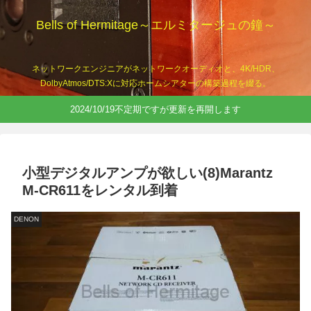
Bells of Hermitage～エルミタージュの鐘～
ネットワークエンジニアがネットワークオーディオと、4K/HDR、
DolbyAtmos/DTS:Xに対応ホームシアターの構築過程を綴る。
2024/10/19不定期ですが更新を再開します
小型デジタルアンプが欲しい(8)Marantz
M-CR611をレンタル到着
DENON