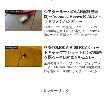
Damper System」、「解脱処理」といっ
たオリジナルカスタマイズを施した
OIKLANケ...
シアタールームのLAN配線整理
Acoustic Revive
(2)～Acoustic Revive R-AL1とヘ
ッドフォンハンガー～
LANケーブルの交換シアタールームの
LAN環境を整理するに当たり、Acoustic
Reviveから電源タップ用のクオーツアン
ダーボードTB-38Hをお借りして、組み立
ててみました。TB-38Hを使ってスイッチ
ングハブなどを設置する前に、長...
格安TOMOCA R-08 RCAショー
AudioQuest
トキャップでショートピンの効果
を探る～Marantz NA-11S1～
金属の響きネットワークオーディオプレ
ーヤー Marantz NA-11S1のXLR出力の極
性を意図的に逆相にして使っていたもの
を、AVプリアンプMarantz AV8802Aの仕
様に合わせて、設定を「Inverted」に変更
することによって...
スポンサーリンク