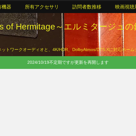
有機器
所有アクセサリ
訪問者数推移
映画視聴
lls of Hermitage～エルミタージュ
トワークオーディオと、4K/HDR、DolbyAtmos/DTS:Xに対応ホ
2024/10/19不定期ですが更新を再開します