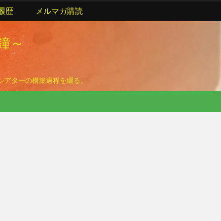
履歴
メルマガ購読
の鐘～
ームシアターの構築過程を綴る。