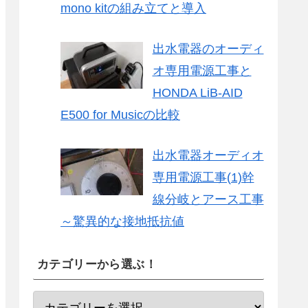
mono kitの組み立てと導入
出水電器のオーディ
オ専用電源工事と
HONDA LiB-AID
E500 for Musicの比較
出水電器オーディオ
専用電源工事(1)幹
線分岐とアース工事
～驚異的な接地抵抗値
カテゴリーから選ぶ！