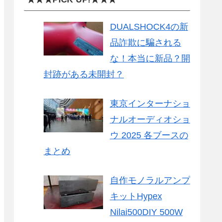
DUALSHOCK4の新
品詐欺に騙される
な！本当に新品？開
封跡がある未開封？
東京インターナショ
ナルオーディオショ
ウ 2025 各ブースの
まとめ
自作モノラルアンプ
キットHypex
Nilai500DIY 500W