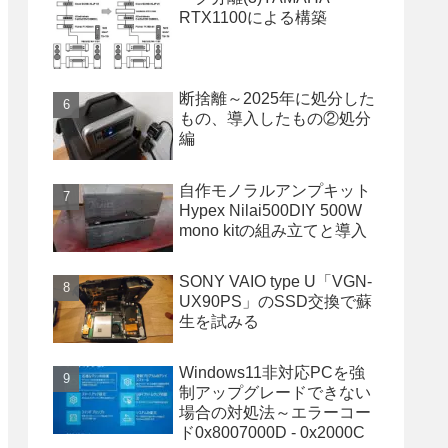
RTX1100による構築
断捨離～2025年に処分した
もの、導入したもの②処分
編
自作モノラルアンプキット
Hypex Nilai500DIY 500W
mono kitの組み立てと導入
SONY VAIO type U「VGN-
UX90PS」のSSD交換で蘇
生を試みる
Windows11非対応PCを強
制アップグレードできない
場合の対処法～エラーコー
ド0x8007000D - 0x2000C