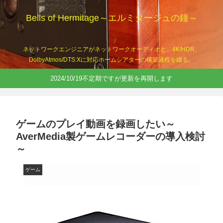
Bells of Hermitage～エルミタージュの鐘～
ネットワークエンジニアがネットワークオーディオと、4K/HDR、
DolbyAtmos/DTS:Xに対応ホームシアターの構築過程を綴る。
2024/10/19不定期ですが更新を再開します
ゲームのプレイ動画を録画したい～
AverMedia製ゲームレコーダーの導入検討
～
ゲーム