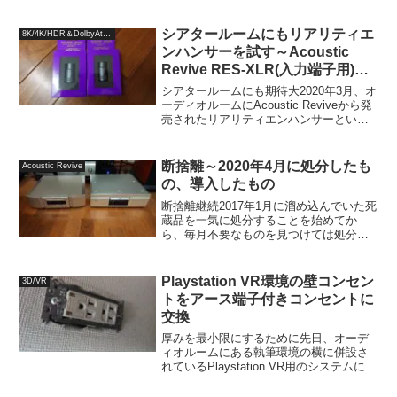
したが、実は私としては今年初めの時点
ではPanasonicがプレーヤーを国内で発売
するとは思って...
シアタールームにもリアリティエ
8K/4K/HDR＆DolbyAtmos
ンハンサーを試す～Acoustic
Revive RES-XLR(入力端子用)と
AV8802A～
シアタールームにも期待大2020年3月、オ
ーディオルームにAcoustic Reviveから発
売されたリアリティエンハンサーという
入出力プラグに取り付けて音質改善を図
るというオーディオアクセサリーをお借
りし、プリメインアンプDENON PM...
断捨離～2020年4月に処分したも
Acoustic Revive
の、導入したもの
断捨離継続2017年1月に溜め込んでいた死
蔵品を一気に処分することを始めてか
ら、毎月不要なものを見つけては処分す
るようにしています。溜め込んでしまっ
て旬を過ぎてしまわないように、すぐに
処分する癖をつけておくことも大切です
Playstation VR環境の壁コンセン
3D/VR
し、ブログに書くこと...
トをアース端子付きコンセントに
交換
厚みを最小限にするために先日、オーデ
ィオルームにある執筆環境の横に併設さ
れているPlaystation VR用のシステムにつ
いて、オーディオ環境から取り外されて
余ってしまっていた電源タップAcoustic