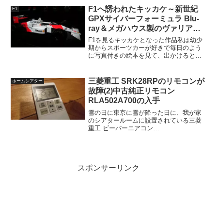
Revive YTP-6R(FM)...
F1へ誘われたキッカケ～新世紀
F1
GPXサイバーフォーミュラ Blu-
ray＆メガハウス製のヴァリアブ
ルアクションシリーズ
F1を見るキッカケとなった作品私は幼少
期からスポーツカーが好きで毎日のよう
に写真付きの絵本を見て、出かけるとか
っこいいスポーツカーを探していたそう
です。今となってはその知識も消えてし
まいましたが、その影響からかF1が好き
三菱重工 SRK28RPのリモコンが
ホームシアター
で、F1マシンが都内...
故障(2)中古純正リモコン
RLA502A700の入手
雪の日に東京に雪が降った日に、我が家
のシアタールームに設置されている三菱
重工 ビーバーエアコン
SRK28RP/SRC28RPのリモコンが故障
し、代替機として格安販売されているエ
アコン用ユニバーサルリモコン
CHUNGHOP K-1028Eを...
スポンサーリンク