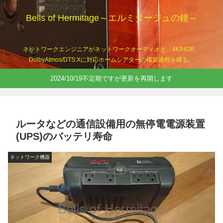
Bells of Hermitage～エルミタージュの鐘～
ネットワークエンジニアがネットワークオーディオと、4K/HDR、
DolbyAtmos/DTS:Xに対応ホームシアターの構築過程を綴る。
2024/10/19不定期ですが更新を再開します
ルータなどの通信設備用の無停電電源装置
(UPS)のバッテリ寿命
ネットワーク機器