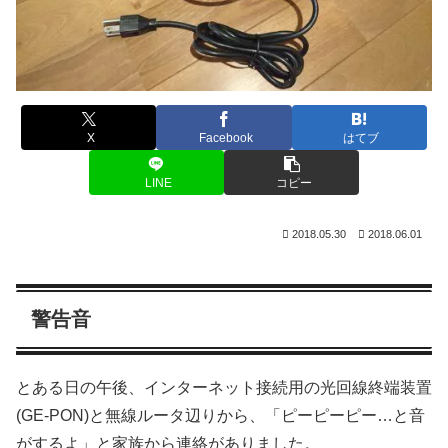
X
Facebook
はてブ
LINE
コピー
2018.05.30
2018.06.01
警告音
とある日の午後、インターネット接続用の光回線終端装置
(GE-PON)と無線ルータ辺りから、「ピーピーピー…と音
がするよ」と家族から連絡がありました。