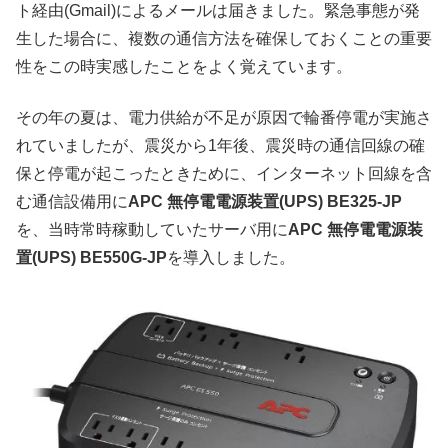
ト経由(Gmail)によるメールは届きました。緊急事態が発
生した場合に、複数の通信方法を確保しておくことの重要
性をこの時実感したことをよく覚えています。
その年の夏は、電力供給が不足が原因で輪番停電が実施さ
れていましたが、震災から1年後、震災時の通信回線の確
保と停電が起こったときために、インターネット回線を含
む通信設備用に
APC 無停電電源装置(UPS) BE325-JP
を、当時常時稼動していたサーバ用に
APC 無停電電源装
置(UPS) BE550G-JP
を導入しました。