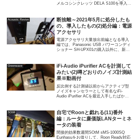
メルコシンクレッツ DELA S100を導入し
てから、SFPモジュールの音の違いを目
の当たりにして、Panasonic、Finisar、
Startech.com、10...
断捨離～2021年5月に処分したも
Acoustic Revive
の、導入したもの(2)処分編：電源
アクセサリ
電源アクセサリ大量放出前編となる導入
編では、Panasonic USB パワーコンディ
ショナー SH-UPX01の購入以外に、新
4K/8K放送に対応するための二幸電気工
業 アンテナ混合分波器 NSM-CK8(SH)や
分配器 SPJ-2K8A...
iFi-Audio iPurifier ACを計測して
Greenwave
みたい(2)噂どおりのノイズ計測結
果※動画付
反比例する計測値以前からアクティブ型
ノイズキャンセラーとして有名なiFi-
Audio iPurifier ACを最近入手したばかり
のGreenwave Broadband EMI Meterで測
定してみたいと思っていたところに手ご
ろな価格で...
自宅でRoonと戯れる(11)番外
SOtM
編：ルータに廉価版LANターミネ
ータの装着
間接的効果数週間SOtM sMS-1000SQ
Eunhasuをお借りして、Roon Ready対応