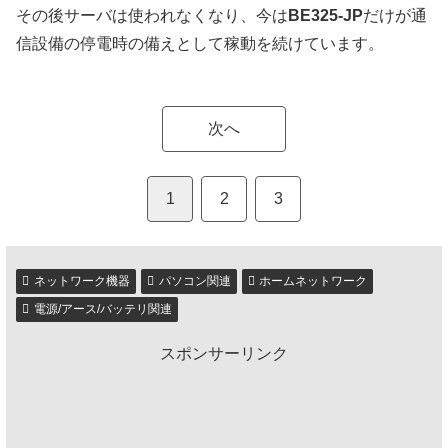
その後サーバは使われなくなり、今は
BE325-JP
だけが通
信設備の停電時の備えとして稼動を続けています。
次へ
1
2
3
ネットワーク機器
パソコン関連
ホームネットワーク
電源/アース/バッテリ関連
スポンサーリンク