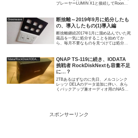
プレーヤーLUMIN X1と接続してRoonを
自宅で体験させていただき、すでに返却
済みですが、Roonと戯れている際に試し
たアクセサリについ...
断捨離～2019年9月に処分したも
Greenwave
の、導入したもの(1)導入編
断捨離継続2017年1月に溜め込んでいた死
蔵品を一気に処分することを始めてか
ら、毎月不要なものを見つけては処分す
るようにしています。溜め込んでしまっ
て旬を過ぎてしまわないように、すぐに
処分する癖をつけておくことも大切です
QNAP TS-119に続き、IODATA
fidata/RockDisk/IODATA
し、ブログに書くこと...
挑戦者 RockDiskNextも容量不足
に…？
2TBあるはずなのに先日、メルコシンク
レッツ DELAのデータ追加に伴い、永ら
くバックアップ兼オーディオ用のNASと
して使ってきたQNAP TS-119のHDD容量
が不足したため、4TB以上の容量を持つ
2.5インチHDDに換装するため、15...
スポンサーリンク