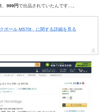
格、
999円
で出品されていたんです…。
ラックボール M570t」に関する詳細を見る