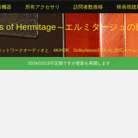
有機器
所有アクセサリ
訪問者数推移
映画視聴
lls of Hermitage～エルミタージュ
トワークオーディオと、4K/HDR、DolbyAtmos/DTS:Xに対応ホ
2024/10/19不定期ですが更新を再開します