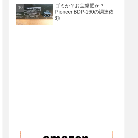
ゴミか？お宝発掘か？
Pioneer BDP-160の調達依
頼