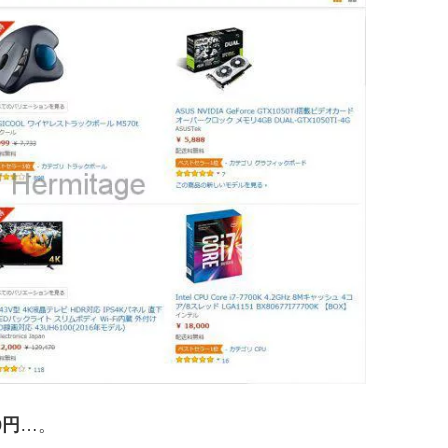
9円
…。