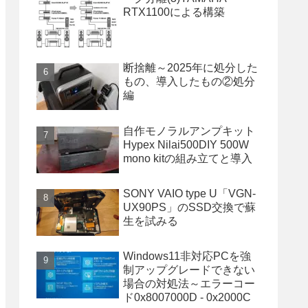
RTX1100による構築
断捨離～2025年に処分した
もの、導入したもの②処分
編
自作モノラルアンプキット
Hypex Nilai500DIY 500W
mono kitの組み立てと導入
SONY VAIO type U「VGN-
UX90PS」のSSD交換で蘇
生を試みる
Windows11非対応PCを強
制アップグレードできない
場合の対処法～エラーコー
ド0x8007000D - 0x2000C