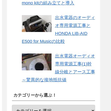
mono kitの組み立てと導入
出水電器のオーディ
オ専用電源工事と
HONDA LiB-AID
E500 for Musicの比較
出水電器オーディオ
専用電源工事(1)幹
線分岐とアース工事
～驚異的な接地抵抗値
カテゴリーから選ぶ！