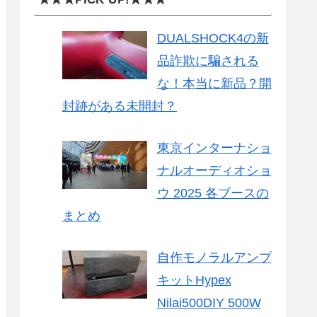
DUALSHOCK4の新
品詐欺に騙される
な！本当に新品？開
封跡がある未開封？
東京インターナショ
ナルオーディオショ
ウ 2025 各ブースの
まとめ
自作モノラルアンプ
キットHypex
Nilai500DIY 500W