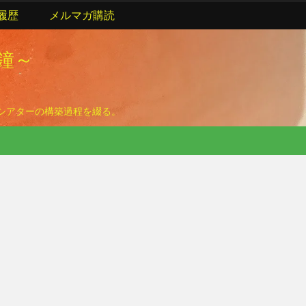
履歴
メルマガ購読
の鐘～
ームシアターの構築過程を綴る。