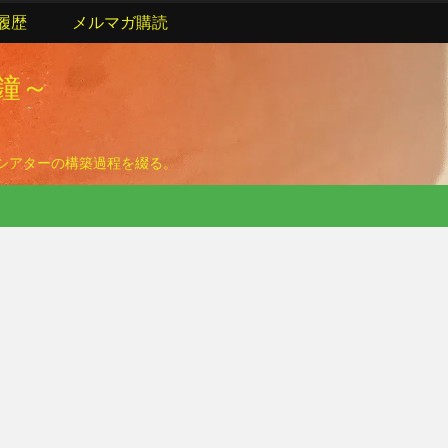
履歴
メルマガ購読
の鐘～
ームシアターの構築過程を綴る。