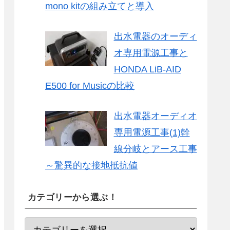
mono kitの組み立てと導入
出水電器のオーディ
オ専用電源工事と
HONDA LiB-AID
E500 for Musicの比較
出水電器オーディオ
専用電源工事(1)幹
線分岐とアース工事
～驚異的な接地抵抗値
カテゴリーから選ぶ！