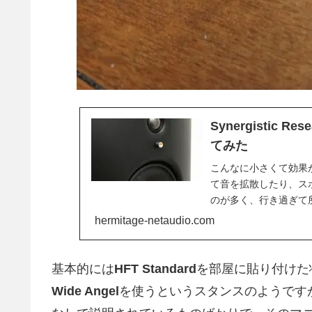
Synergistic Res
てみた
こんなに小さくて効果
て音を拡散したり、ス
のが多く、行き過ぎて
ているかと思うような見栄
hermitage-netaudio.com
基本的には
HFT Standard
を部屋に貼り付けた
Wide Angel
を使うというスタンスのようです