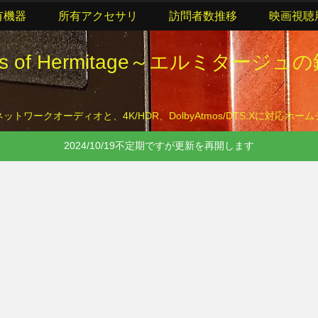
有機器
所有アクセサリ
訪問者数推移
映画視聴
lls of Hermitage～エルミタージュ
トワークオーディオと、4K/HDR、DolbyAtmos/DTS:Xに対応ホ
2024/10/19不定期ですが更新を再開します