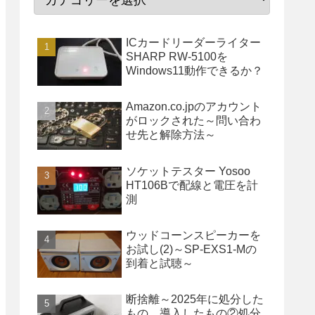
ICカードリーダーライター
SHARP RW-5100を
Windows11動作できるか？
Amazon.co.jpのアカウント
がロックされた～問い合わ
せ先と解除方法～
ソケットテスター Yosoo
HT106Bで配線と電圧を計
測
ウッドコーンスピーカーを
お試し(2)～SP-EXS1-Mの
到着と試聴～
断捨離～2025年に処分した
もの、導入したもの②処分