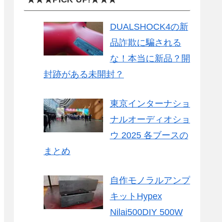
DUALSHOCK4の新
品詐欺に騙される
な！本当に新品？開
封跡がある未開封？
東京インターナショ
ナルオーディオショ
ウ 2025 各ブースの
まとめ
自作モノラルアンプ
キットHypex
Nilai500DIY 500W