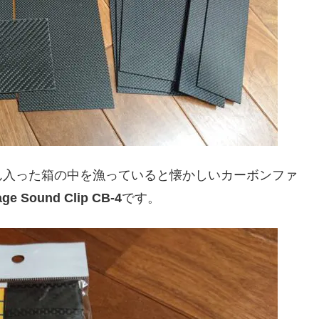
ん入った箱の中を漁っていると懐かしいカーボンファ
ge Sound Clip CB-4
です。