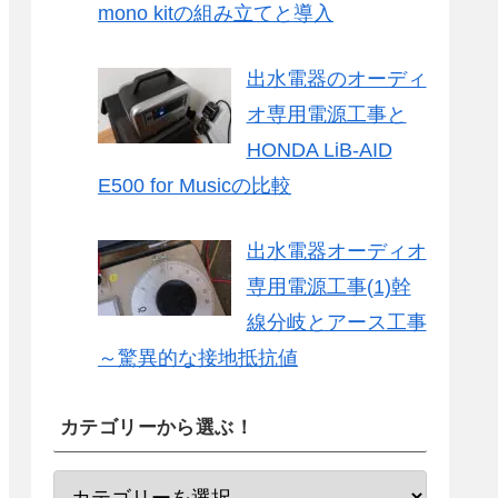
mono kitの組み立てと導入
出水電器のオーディ
オ専用電源工事と
HONDA LiB-AID
E500 for Musicの比較
出水電器オーディオ
専用電源工事(1)幹
線分岐とアース工事
～驚異的な接地抵抗値
カテゴリーから選ぶ！