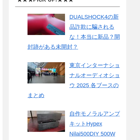
DUALSHOCK4の新
品詐欺に騙される
な！本当に新品？開
封跡がある未開封？
東京インターナショ
ナルオーディオショ
ウ 2025 各ブースの
まとめ
自作モノラルアンプ
キットHypex
Nilai500DIY 500W