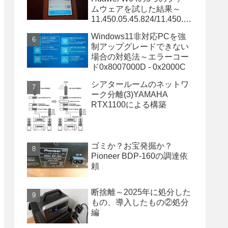
ムウェアを試した結果～
11.450.05.45.824/11.450.05
.34.824/11.450.05.20.824は
Windows11非対応PCを強
OK～
制アップグレードできない
場合の対処法～エラーコー
ド0x8007000D - 0x2000C
シアタールームのネットワ
ーク分離(3)YAMAHA
RTX1100による構築
ゴミか？お宝発掘か？
Pioneer BDP-160の調達依
頼
断捨離～2025年に処分した
もの、導入したもの②処分
編