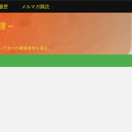
履歴
メルマガ購読
の鐘～
ームシアターの構築過程を綴る。