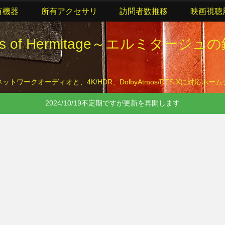
有機器
所有アクセサリ
訪問者数推移
映画視聴
lls of Hermitage～エルミタージュ
トワークオーディオと、4K/HDR、DolbyAtmos/DTS:Xに対応ホ
2024/10/19不定期ですが更新を再開します