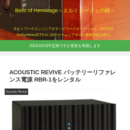
Bells of Hermitage～エルミタージュの鐘～
ネットワークエンジニアがネットワークオーディオと、4K/HDR、
DolbyAtmos/DTS:Xに対応ホームシアターの構築過程を綴る。
2024/10/19不定期ですが更新を再開します
ACOUSTIC REVIVE バッテリーリファレ
ンス電源 RBR-1をレンタル
Acoustic Revive