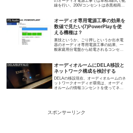
のオーディオ電源工事では単相3線式で配
線を行い、200Vコンセントは赤黒相両方
の線からとりつつ、100Vコンセントは各
部屋で黒相、赤相で分離しています。
Greenwave EMI Broadband Me...
オーディオ専用電源工事の効果を
PS Audio
数値で見たい(7)PowerPlayを使
える機種は？
裏技というか、ごり押しというか出水電
器のオーディオ専用電源工事の結果、一
般家庭用分電盤から給電されるコンセン
トとの比較を長期間のモニタリングする
目的で、PS AudioのPowerPlayが使える
機種を探して、一世代古いPS Audio P...
オーディオルームにDELA移設と
DELA/BUFFALO
ネットワーク構成を検討する
DELAの移設現在、オーディオルームのネ
ットワークオーディオ環境は、オーディ
オルームの情報コンセントを使ってネッ
トワークに接続しています。その情報コ
ンセントから光メディアコンバータTP-
LINK MC220Lを経由して光ファイバーケ
ーブルで...
スポンサーリンク