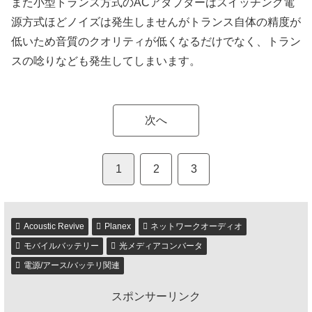
また小型トランス方式のACアダプターはスイッチング電
源方式ほどノイズは発生しませんがトランス自体の精度が
低いため音質のクオリティが低くなるだけでなく、トラン
スの唸りなども発生してしまいます。
次へ
1
2
3
Acoustic Revive
Planex
ネットワークオーディオ
モバイルバッテリー
光メディアコンバータ
電源/アース/バッテリ関連
スポンサーリンク