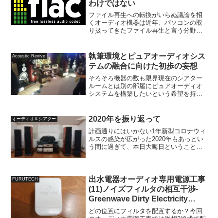
わけではない
ファイル再生への転換がいらぬ議論を招
くオーディオ機器は近年、パソコンの取
り扱ってきたファイル再生と言う分野に
手を広げ、現在発売されるプレーヤーの
ほとんどに、USB端子やLAN端子が搭載
され、いろいろなオーディオフォーマッ
執筆環境とピュアオーディオシス
Acoustic Revive
トに対応しました。大...
テムの融合に向けた初歩の妄想
そろそろ機器の数も限界現在のシアター
ルームとは別の部屋にピュアオーディオ
システムを構築したいという希望を持っ
ています。それはまだ実現可能性も低い
話ですが、シアタールームでいろいろ試
聴をするのも手狭で、機器を置くスペー
2020年を振り返って
オーディオ＆シアター
ス、ケーブルの配線変更な...
計画通りにはいかない1年新型コロナウィ
ルスの感染が広がった2020年もあっとい
う間に過ぎて、本日大晦日ということで
すので、年末恒例の振り返りをしておき
たいと思います。毎年2部構成や3部構成
と長々と書いていますが、今年は書く時
間もなかったので...
出水電器オーディオ専用電源工事
FURUTECH
(11)ノイズフィルタの相互干渉-
Greenwave Dirty Electricity
Filter-
どの位置にフィルタを配置するか？今回