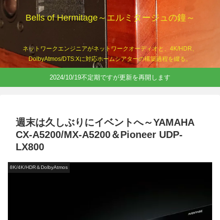
Bells of Hermitage～エルミタージュの鐘～
ネットワークエンジニアがネットワークオーディオと、4K/HDR、
DolbyAtmos/DTS:Xに対応ホームシアターの構築過程を綴る。
2024/10/19不定期ですが更新を再開します
週末は久しぶりにイベントへ～YAMAHA
CX-A5200/MX-A5200＆Pioneer UDP-
LX800
8K/4K/HDR＆DolbyAtmos