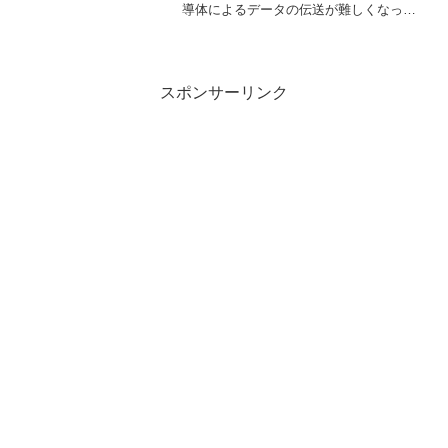
導体によるデータの伝送が難しくなって
おり、5m超える長距離伝送は光ファイバ
ーHDMIケーブルが主体になっていくと思
っています。少し前のことですが、1万円
以下の光...
スポンサーリンク