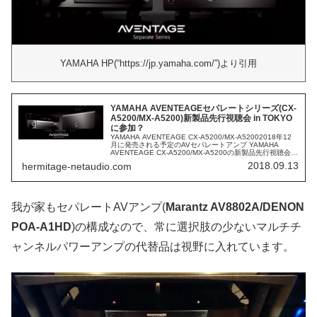
YAMAHA HP(“https://jp.yamaha.com/”)より引用
YAMAHA AVENTEAGEセパレートシリーズ(CX-
A5200/MX-A5200)新製品先行視聴会 in TOKYO
に参加？
YAMAHA AVENTEAGE CX-A5200/MX-A52002018年12
月に発売される予定のAVセパレートアンプ YAMAHA
AVENTEAGE CX-A5200/MX-A5200の新製品先行視聴会が
東京、名古屋、大阪の3か所で...
2018.09.13
hermitage-netaudio.com
我が家もセパレートAVアンプ(
Marantz AV8802A/DENON
POA-A1HD
)の構成なので、常に選択肢の少ないマルチチ
ャンネルパワーアンプの代替品は視野に入れています。