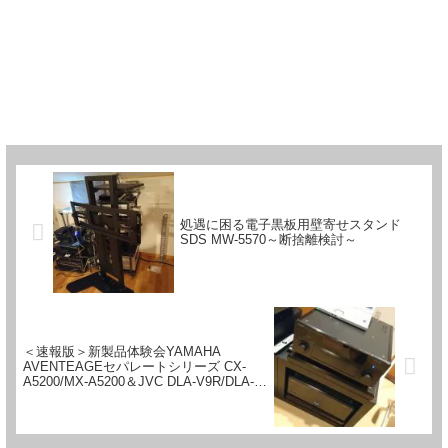
処遇に困る電子黒板用壁寄せスタンド
SDS MW-5570～断捨離検討～
＜速報版＞新製品体験会YAMAHA
AVENTEAGEセパレートシリーズ CX-
A5200/MX-A5200＆JVC DLA-V9R/DLA-
V5