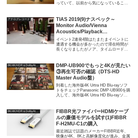
っていて、以前から気になっていること
があります…っていうかいくつもありす
ぎて乗りこなすの結構難しいじゃじゃ馬
なんですが…、以...
TIAS 2019(9)ナスペック～
アナログレコード
Monitor Audio/Vienna
Acoustics/Playback
Design/IsoTek/PRIMARE/ROCK
イベント2連発4階はたまたまイベントに
SAN※動画アリ
遭遇する機会が多かったので滞在時間が
長くなりましたがノア、タイムロード、
アークジョイアに続いて4ブース目次はナ
スペックですね。ナスペックの取り扱っ
ているメーカーは人気のあるメーカーが
DMP-UB900でもっと4Kが見たい
8K/4K/HDR＆DolbyAtmos
多いので、聴いてみた...
③再生可否の確認（DTS-HD
Master Audio盤）
到着した海外版4K Urtra HD Blu-rayソフ
トをチェックPanasonic DMP-UB900を購
入して、海外版4K Urtra HD Blu-rayソフ
トを、時々お世話になっている「DVD
Fantasium」で購入しました。...
FIBBR光ファイバーHDMIケーブ
8K/4K/HDR＆DolbyAtmos
ルの廉価モデルを試す(1)FIBBR
F-H2MU-C1の購入
最近雑誌で話題のメーカーFIBBR近年、
映像が4K、8Kと高解像度化が進み、金属