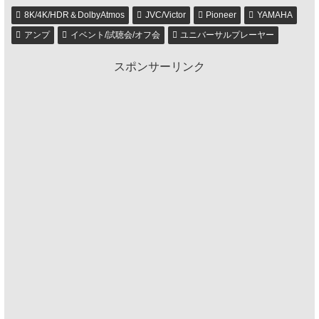
8K/4K/HDR＆DolbyAtmos
JVC/Victor
Pioneer
YAMAHA
アンプ
イベント/試聴会/オフ会
ユニバーサルプレーヤー
スポンサーリンク