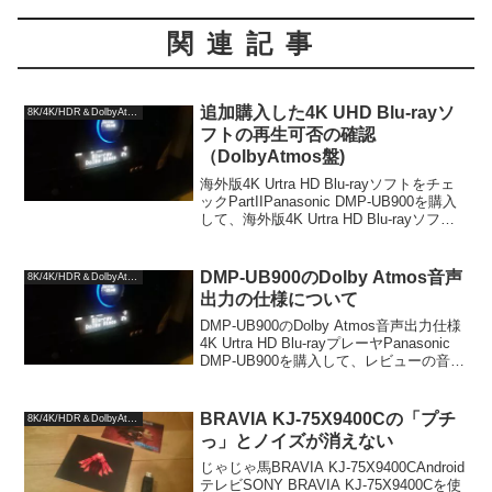
関連記事
追加購入した4K UHD Blu-rayソ
8K/4K/HDR＆DolbyAtmos
フトの再生可否の確認
（DolbyAtmos盤)
海外版4K Urtra HD Blu-rayソフトをチェ
ックPartIIPanasonic DMP-UB900を購入
して、海外版4K Urtra HD Blu-rayソフト
を、時々お世話になっている「DVD
Fantasium」で購入しまし...
DMP-UB900のDolby Atmos音声
8K/4K/HDR＆DolbyAtmos
出力の仕様について
DMP-UB900のDolby Atmos音声出力仕様
4K Urtra HD Blu-rayプレーヤPanasonic
DMP-UB900を購入して、レビューの音声
編とDolby Atmos収録作品のレビューで
Dolby Atmosの音声の...
BRAVIA KJ-75X9400Cの「プチ
8K/4K/HDR＆DolbyAtmos
っ」とノイズが消えない
じゃじゃ馬BRAVIA KJ-75X9400CAndroid
テレビSONY BRAVIA KJ-75X9400Cを使