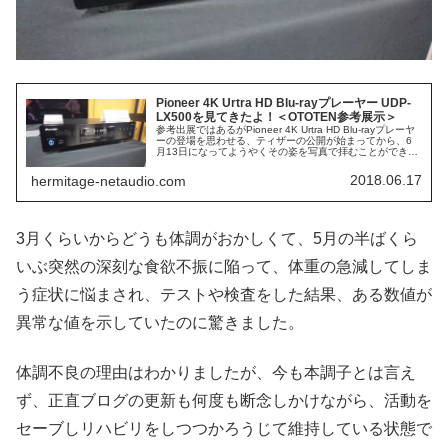
Pioneer 4K Urtra HD Blu-rayプレーヤー UDP-
LX500を見てきたよ！＜OTOTEN参考展示＞
参考出展ではあるがPioneer 4K Urtra HD Blu-rayプレーヤ
ーの登場を思わせる、ティザーの公開が始まってから、6
月13日になってようやくその姿を写真で拝むことができた
Pioneer UDP-LX500ですが、同時にOTO...
2018.06.17
hermitage-netaudio.com
3月くらいからどうも体調がおかしくて、5月の半ばくら
いぶ突然の深刻な食欲不振に陥って、体重の急減してしま
う症状に悩まされ、テストや検査をした結果、ある数値が
異常な値を示していたのに驚きました。
体調不良の理由はわかりましたが、今も本調子とは言え
ず、正直ブログの更新も何度も断念しかけながら、活動を
セーブしリハビリをしつつかろうじて維持している状態で