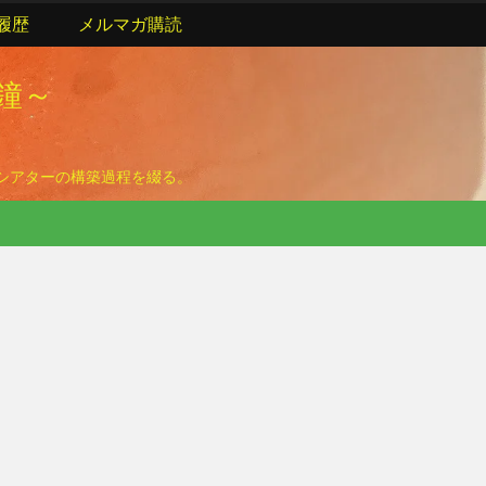
履歴
メルマガ購読
の鐘～
ームシアターの構築過程を綴る。