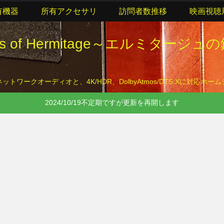
有機器
所有アクセサリ
訪問者数推移
映画視聴
lls of Hermitage～エルミタージュ
トワークオーディオと、4K/HDR、DolbyAtmos/DTS:Xに対応ホ
2024/10/19不定期ですが更新を再開します