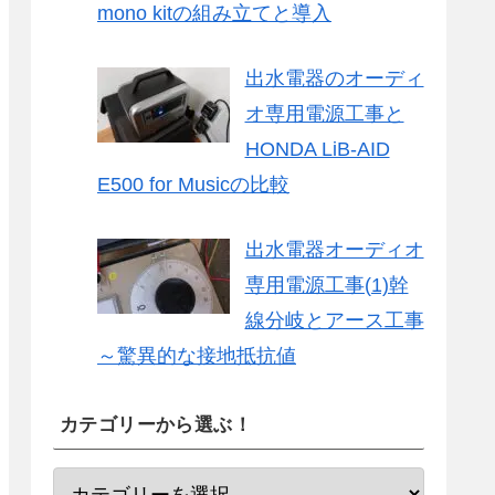
mono kitの組み立てと導入
出水電器のオーディ
オ専用電源工事と
HONDA LiB-AID
E500 for Musicの比較
出水電器オーディオ
専用電源工事(1)幹
線分岐とアース工事
～驚異的な接地抵抗値
カテゴリーから選ぶ！