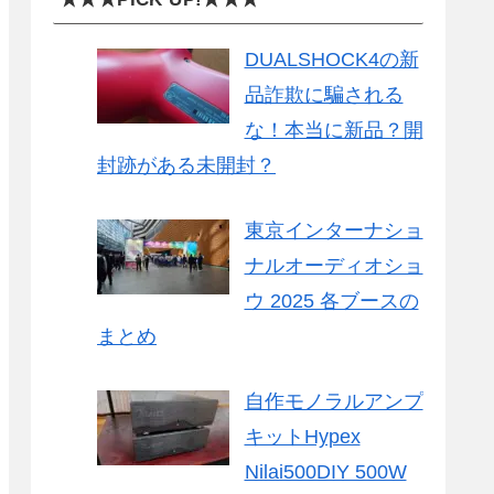
DUALSHOCK4の新
品詐欺に騙される
な！本当に新品？開
封跡がある未開封？
東京インターナショ
ナルオーディオショ
ウ 2025 各ブースの
まとめ
自作モノラルアンプ
キットHypex
Nilai500DIY 500W