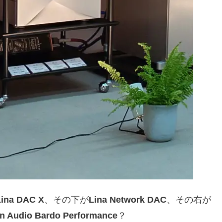
ina DAC X
、その下が
Lina Network DAC
、その右が
n Audio Bardo Performance
？