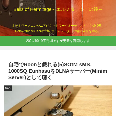
Bells of Hermitage～エルミタージュの鐘～
ネットワークエンジニアがネットワークオーディオと、4K/HDR、
DolbyAtmos/DTS:Xに対応ホームシアターの構築過程を綴る。
2024/10/19不定期ですが更新を再開します
自宅でRoonと戯れる(5)SOtM sMS-
1000SQ EunhasuをDLNAサーバー(Minim
Server)として聴く
NAS