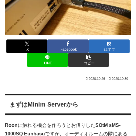
X
Facebook
はてブ
LINE
コピー
2020.10.26
2020.10.30
まずはMinim Serverから
Roon
に触れる機会を作ろうとお借りした
SOtM sMS-
1000SQ Eunhasu
ですが、オーディオルームの隣にある