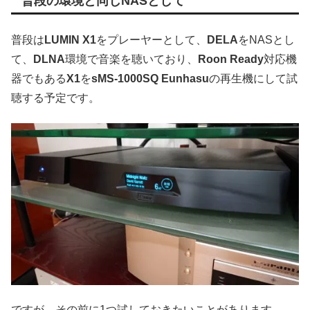
普段の環境と同じNASとして
普段は
LUMIN X1
をプレーヤーとして、
DELA
をNASとし
て、
DLNA
環境で音楽を聴いており、
Roon Ready
対応機
器でもある
X1
を
sMS-1000SQ Eunhasu
の再生機にして試
聴する予定です。
ですが、その前に1つ試しておきたいことがあります。