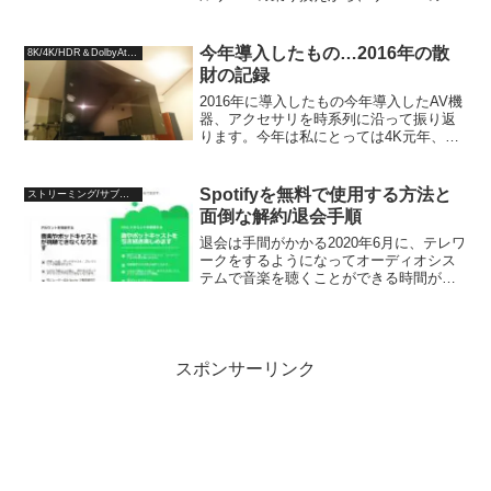
定やWordPressの設定などの見直し、特
にモバイル向けの表示速度を重要視して
改善を図りましたが、それぞれ一定の効
今年導入したもの…2016年の散
8K/4K/HDR＆DolbyAtmos
果は上がっ...
財の記録
2016年に導入したもの今年導入したAV機
器、アクセサリを時系列に沿って振り返
ります。今年は私にとっては4K元年、4K
テレビの導入から始まった1年で、システ
ムの大幅な入れ替えがドミノ倒し的に起
こり、その分散財も激しい1年となってし
Spotifyを無料で使用する方法と
ストリーミング/サブスクリプション
まいました...
面倒な解約/退会手順
退会は手間がかかる2020年6月に、テレワ
ークをするようになってオーディオシス
テムで音楽を聴くことができる時間が増
えたことで、聴き流し目的でSpotifyのフ
リープランに加入しました。1ヵ月間はプ
レミアムプランのように選曲も自由にで
きました...
スポンサーリンク