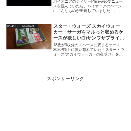
パイオニアのティザーPhile-webでニュー
スを読んでいたら、パイオニアのページ
にこんなものが出現していました…。も
う日本のオーディオメーカーがハイエン
ドなBlu-rayプレーヤーは出さないだろう
と踏んでいましたが、URLから推測され
スター・ウォーズ スカイウォー
8K/4K/HDR＆DolbyAtmos
る型...
カー・サーガをマルっと収めるケ
ースが欲しい(1)サンワサプライ
DVDケース 6枚収納×3 ブラック
18枚が3枚分のスペースに収まるケース
DVD-TN6-03BK
2020年8月に買い忘れていた「スター・ウ
ォーズ/スカイウォーカーの夜明け」を買
おうと思い立ち、思い切って9作全てを
4Kで見られるようにと、「スター・ウォ
ーズ スカイウォーカー・サーガ 4K UHD
コ...
スポンサーリンク