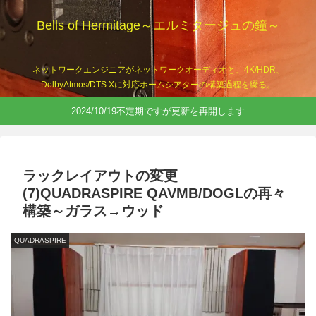
Bells of Hermitage～エルミタージュの鐘～
ネットワークエンジニアがネットワークオーディオと、4K/HDR、
DolbyAtmos/DTS:Xに対応ホームシアターの構築過程を綴る。
2024/10/19不定期ですが更新を再開します
ラックレイアウトの変更
(7)QUADRASPIRE QAVMB/DOGLの再々
構築～ガラス→ウッド
QUADRASPIRE