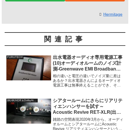
Hermitage
関連記事
出水電器オーディオ専用電源工事
FURUTECH
(10)オーディオルームのノイズ計
測-Greenwave EMI Broadband
Meter-
相の違いと電圧の違いでノイズ量に差は
あるか？出水電器さんによるオーディオ
電源工事は無事終えることができ、それ
ぞれの部屋のシステムを再稼働する前
に、クリーン電源PS Audio Power Plant
Premierの機能を使って計測を始めま...
シアタールームにさらにリアリテ
8K/4K/HDR＆DolbyAtmos
ィエンハンサーを試す～
Acoustic Revive RET-XLR(出力
端子用)とUDP-LX800～
雑踏の空間表現2020年3月から、オーディ
オルームとシアタールームにAcoustic
Revive リアリティエンハンサーというシ