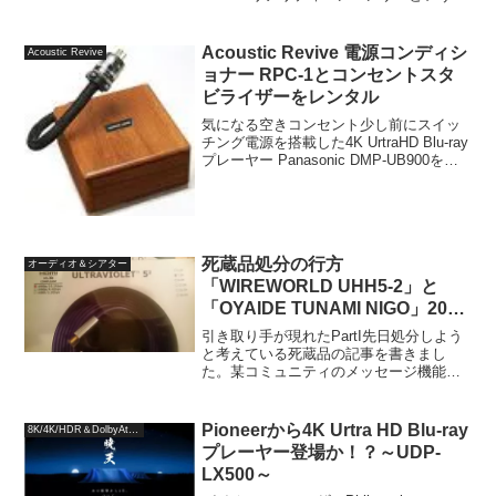
ョートピン状のアクセサリをお借りして
試してきました。高価ではありますが、
手軽に空き端子に追加できるアクセサリ
Acoustic Revive 電源コンディシ
Acoustic Revive
で...
ョナー RPC-1とコンセントスタ
ビライザーをレンタル
気になる空きコンセント少し前にスイッ
チング電源を搭載した4K UrtraHD Blu-ray
プレーヤー Panasonic DMP-UB900をア
ンプなどから隔離するため、電源タップ
Acoustic Revive RTP-4 absolut...
死蔵品処分の行方
オーディオ＆シアター
「WIREWORLD UHH5-2」と
「OYAIDE TUNAMI NIGO」2017
年1月(1)
引き取り手が現れたPartI先日処分しよう
と考えている死蔵品の記事を書きまし
た。某コミュニティのメッセージ機能で
メッセージをいただき、2品を引き取って
いただくことになりました。ドナドナさ
れる品ケーブル類はたくさんいらないも
Pioneerから4K Urtra HD Blu-ray
8K/4K/HDR＆DolbyAtmos
のがありますが、と...
プレーヤー登場か！？～UDP-
LX500～