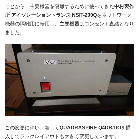
ことから、主要機器を隔離するために使ってきた
中村製作
所 アイソレーショントランス NSIT-200Q
をネットワーク
機器の隔離用に転用し、主要機器はコンセント直結となり
ました。
この変更に伴い、新しく
QUADRASPIRE Q4DB/DO
を購
入してラックレイアウトも大きく変更しています。