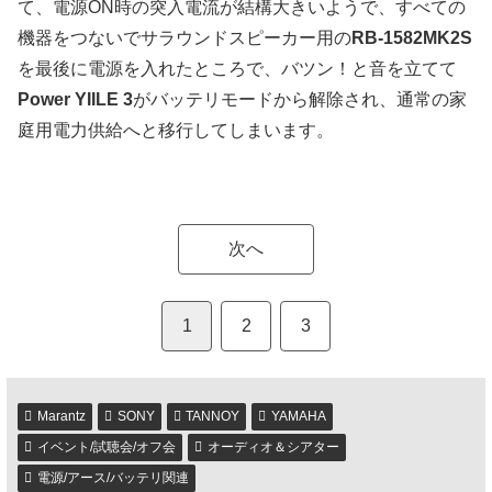
て、電源ON時の突入電流が結構大きいようで、すべての
機器をつないでサラウンドスピーカー用の
RB-1582MK2S
を最後に電源を入れたところで、バツン！と音を立てて
Power YIILE 3
がバッテリモードから解除され、通常の家
庭用電力供給へと移行してしまいます。
次へ
1
2
3
Marantz
SONY
TANNOY
YAMAHA
イベント/試聴会/オフ会
オーディオ＆シアター
電源/アース/バッテリ関連