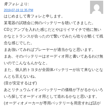
青フォレ
より:
2019-07-19 11:35 PM
はじめまして青フォレと申します。
某電器の試聴会に例のバッテリーを聴いてきました。
CDとアンプを入れた感じだとやはりイマイチで他に無い
かなとトランスが合ったので繋いでみたら唸りが酷くて残
念な感じでした。
まあ強いてみればプレーヤーが適当かなと思います。
まあ、そのバッテリーはオーディオ用と書いてあるわけ無
いのでこんなもんかなと。
また、個人的トヨタが全固体バッテリーが出て来ないとな
んとも言えないね。
(音が安定するはず)
あとリチュウムイオンバッテリーの価格が下がるからいろ
いろ探してオーディオ用として造れるかなと思います。
(オーディオメーカーが専用バッテリーを用意すれば話が