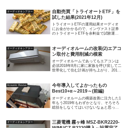
自動売買「トライオートETF」を
オーディオ＆シアター
試した結果(2021年12月)
トライオートETFの運用結果オーディオ
にお金がかかるので、インヴァスト証券
のトライオートETFを余剰金で試験運用
してみることにしました。始めたのは
2020年3月のことで、新型コロナウィルス
の影響で株価が暴落していた時期でした
オーディオルームの改装(2)エアコ
オーディオ＆シアター
が、想定していた...
ン取付と費用削減の模索
オーディオルームであってもエアコンは
必須2018年8月に家に家族を呼び戻して二
世帯化して住む計画が持ち上がり、2018
年11月からその工事が始まりました。そ
の工事に伴って3階のダンボールやマンガ
本の保存などの物置として使っていた部
今年導入してよかったもの
Acoustic Revive
屋をオーデ...
Best10+α～2019～(前編)
オーディオルームの構築改善に注力した1
年もう2019年もわずかとなり、そろそろ
総括をしなくてはいけないなぁと思って
います。12月に購入したものがいくつか
あり、2019年内にレビューを書くことが
できないものもあると思いますが、手の
三菱電機 霧ヶ峰 MSZ-BKR2220-
オーディオ＆シアター
回らなかった...
W/MUCZ-R2220購入～設置完了