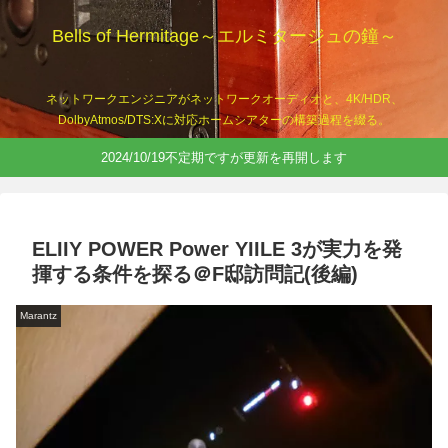
Bells of Hermitage～エルミタージュの鐘～
ネットワークエンジニアがネットワークオーディオと、4K/HDR、
DolbyAtmos/DTS:Xに対応ホームシアターの構築過程を綴る。
2024/10/19不定期ですが更新を再開します
ELIIY POWER Power YIILE 3が実力を発
揮する条件を探る＠F邸訪問記(後編)
Marantz