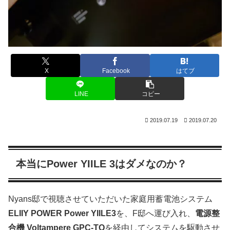
X
Facebook
はてブ
LINE
コピー
2019.07.19
2019.07.20
本当にPower YIILE 3はダメなのか？
Nyans邸で視聴させていただいた家庭用蓄電池システム
ELIIY POWER Power YIILE3
を、F邸へ運び入れ、
電源整
合機
Voltampere GPC-TQ
を経由してシステムを駆動させ