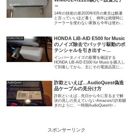
～
14年の技術の差2020年8月の東京は酷暑
と言っていいほど暑く、例年は就寝時に
クーラーを使わない家族も今年は使わな
いと熱中症になりかねないということ
で、使い始めましたが2006年建築当時か
らあるエアコンTOSHIBA RAS-
HONDA LiB-AID E500 for Music
FURUTECH
255G/RA...
のノイズ除去でバッテリ駆動のポ
テンシャルを引き出す～
Greenwave Dirty Electricity
インバータノイズの影響を確認する
Filter～
HONDA LiB-AID E500 for Musicを購入し
て到着してから、主にその電源品質に関
しての計測を行いつつ、実際にネットワ
ークオーディオプレーヤーLUMIN X1を接
続して試聴してみると、ノイズ...
詐欺といえば…AudioQuest偽造
AudioQuest
品ケーブルの見分け方
詐欺といえば…先日から今に至るまで解
決の兆しの見えていないAmazonの詐欺騒
ぎのように、一時期AudioQuestや
WireWorldのケーブルで偽造品が出回って
いたのをご存知の方もいらっしゃると思
います。超破格の値段でオークションな
どで...
スポンサーリンク