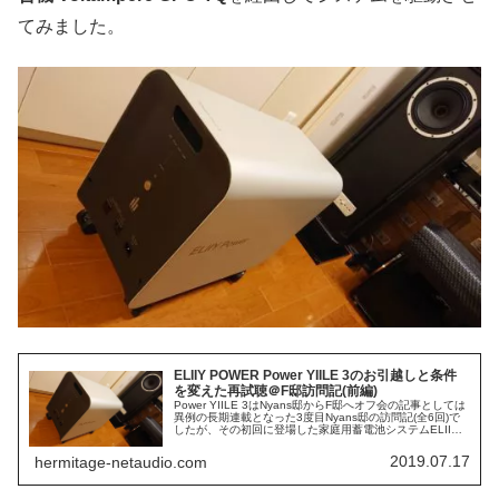
てみました。
ELIIY POWER Power YIILE 3のお引越しと条件
を変えた再試聴＠F邸訪問記(前編)
Power YIILE 3はNyans邸からF邸へオフ会の記事としては
異例の長期連載となった3度目Nyans邸の訪問記(全6回)で
したが、その初回に登場した家庭用蓄電池システムELIIY
POWER Power YIILE3は、Nyans邸...
2019.07.17
hermitage-netaudio.com