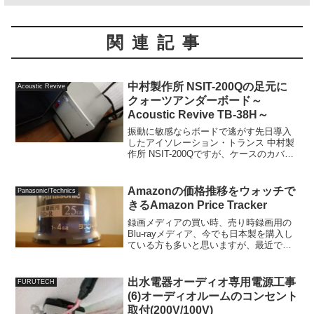
関連記事
中村製作所 NSIT-200Qの足元に
Acoustic Revive
クォーツアンダーボード～
Acoustic Revive TB-38H～
振動に敏感ならボードで逃がす先日導入
したアイソレーション・トランス 中村製
作所 NSIT-200Qですが、ケースのカバー
に耳を当ててやっとわかるくらい微かに
唸りがあることが分かり、コンセントス
タビライザーを挿し込むだけでもかなり
Amazonの価格推移をウォッチで
Panasonic/Technics
音が変わるこ...
きるAmazon Price Tracker
録画メディアの買い時、売り時録画用の
Blu-rayメディア、今でも日本製を購入し
ている方も多いと思いますが、最近では
日本国産メディアはPanasonic製しかなく
価格も以前と比べると1.5～2倍以上が続
いています。古い4倍速のBD-Rが高値...
出水電器オーディオ専用電源工事
FURUTECH
(6)オーディオルームのコンセント
取付(200V/100V)