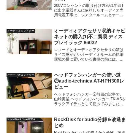
200Vコンセントの取り付け方2021年2月
に出水電器さんに依頼したオーディオ専
用電源工事は、シアタールームとオーデ
ィオルームの二部屋分の電源工事とな
り、左側(東側)がシアタールームに取り付
けた出水電器オリジナル コンセント付き
オーディオアクセサリ収納キャビ
オーディオ＆シアター
ブレーカーB...
ネットの購入(1)不二貿易 ディス
プレイラック 86032
レコードとオーディオアクセサリの箱は
サイズ感が近いオーディオルームの執筆
環境の横に置いている書棚の前には、試
聴用の機材が仮置きされていて美観上よ
ろしくないなと思っていたので、キャビ
ネットの変更を検討していたところ、い
ヘッドフォンハンガーの使い道
オーディオ＆シアター
らなくなるこのキャビネッ...
②audio-technica AT-HPH300レ
ビュー
ヘッドフォンハンガー②前回の記事で、
山崎実業 ヘッドフォンハンガー ZK-ASを
ラックアイテムとして使ってみました。
今度は、audio-technica AT-HPH300を別
の用途で使ってみました。audio-technica
AT-HP...
RockDisk for audio分解＆改造ま
fidata/RockDisk/IODATA
とめ
RockDisk for audioの購入から分解、改造