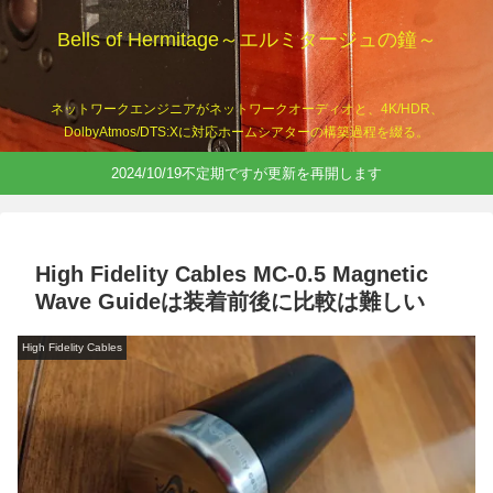
Bells of Hermitage～エルミタージュの鐘～
ネットワークエンジニアがネットワークオーディオと、4K/HDR、
DolbyAtmos/DTS:Xに対応ホームシアターの構築過程を綴る。
2024/10/19不定期ですが更新を再開します
High Fidelity Cables MC-0.5 Magnetic
Wave Guideは装着前後に比較は難しい
High Fidelity Cables