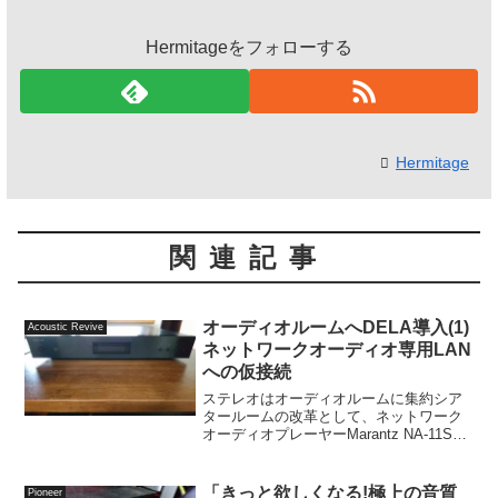
Hermitageをフォローする
Hermitage
関連記事
オーディオルームへDELA導入(1)
Acoustic Revive
ネットワークオーディオ専用LAN
への仮接続
ステレオはオーディオルームに集約シア
タールームの改革として、ネットワーク
オーディオプレーヤーMarantz NA-11S1
を筆頭に、NAS×2台とオーディオ専用の
ネットワーク環境を撤去し、その一部を
オーディオルームに移設する予定です。
「きっと欲しくなる!極上の音質
Pioneer