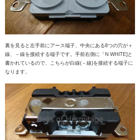
裏を見ると左手前にアース端子、中央にある8つの穴が＋
線、－線を接続する端子です。手前右側に「N WHITE]と
書かれているので、こちらが白線(－線)を接続する端子に
なります。