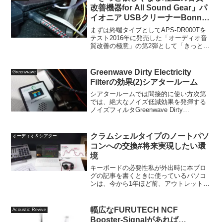
シアタ...
改善機器for All Sound Gear」パ
イオニア USBクリーナーBonnes
Notes DRESSING APS-DR000T
まずは終端タイプとしてAPS-DR000Tを
の試聴(1)Playstation4 Pro
テスト2016年に発売した「オーディオ音
質改善の極意」の第2弾として「きっと欲
しくなる!極上の音質改善機器 for All
Sound Gear」という付録本が2017年12月
19日に発売していた...
Greenwave Dirty Electricity
Greenwave
Filterの効果(2)シアタールーム
シアタールームでは間接的に使い方次第
では、絶大なノイズ低減効果を発揮する
ノイズフィルタGreenwave Dirty
Electricity Filterですが、オーディオルー
ムでは、NASや光メディアコンバータを
接続している西側の壁コンセ...
クラムシェルタイプのノートパソ
オーディオ＆シアター
コンへの交換#将来実現したい環
境
キーボードの必要性私が外出時に本ブロ
グの記事を書くときに使っているパソコ
ンは、今から1年ほど前、アウトレットで
格安販売されていたのを購入した、NEC
LAVIE Hybrid ZERO PC-HZ100DASとい
うタブレットPCを使っていま...
幅広なFURUTECH NCF
Acoustic Revive
Booster-Signalがあれば…