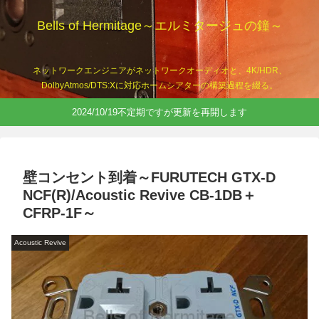
Bells of Hermitage～エルミタージュの鐘～
ネットワークエンジニアがネットワークオーディオと、4K/HDR、
DolbyAtmos/DTS:Xに対応ホームシアターの構築過程を綴る。
2024/10/19不定期ですが更新を再開します
壁コンセント到着～FURUTECH GTX-D
NCF(R)/Acoustic Revive CB-1DB＋
CFRP-1F～
Acoustic Revive