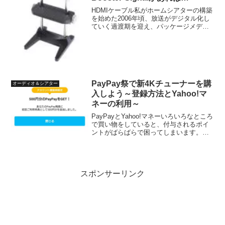
HDMIケーブル私がホームシアターの構築
を始めた2006年頃、放送がデジタル化し
ていく過渡期を迎え、パッケージメディ
アもDVDからBlu-rayやHDDVDへと覇権争
いが起こり、映像はHD化していく中登場
したのがHDMIケーブルでした。私が...
PayPay祭で新4Kチューナーを購
オーディオ＆シアター
入しよう～登録方法とYahoo!マ
ネーの利用～
PayPayとYahoo!マネーいろいろなところ
で買い物をしていると、付与されるポイ
ントがばらばらで困ってしまいます。私
がためているポイントは、Tポイント、楽
天ポイント、ビックカメラポイントなど
がありますが、期間限定ポイントという
やつはとに...
スポンサーリンク