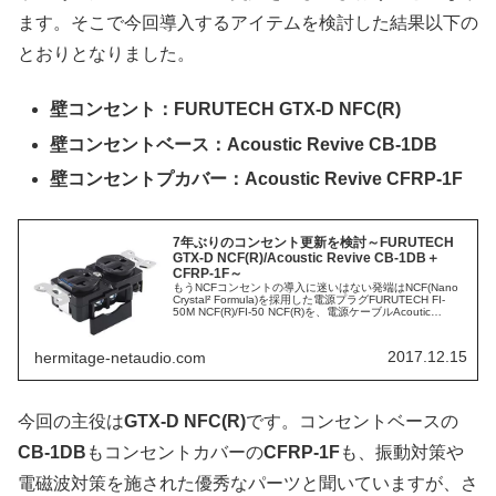
ます。そこで今回導入するアイテムを検討した結果以下の
とおりとなりました。
壁コンセント：FURUTECH GTX-D NFC(R)
壁コンセントベース：Acoustic Revive CB-1DB
壁コンセントプカバー：Acoustic Revive CFRP-1F
7年ぶりのコンセント更新を検討～FURUTECH
GTX-D NCF(R)/Acoustic Revive CB-1DB＋
CFRP-1F～
もうNCFコンセントの導入に迷いはない発端はNCF(Nano
Crystal² Formula)を採用した電源プラグFURUTECH FI-
50M NCF(R)/FI-50 NCF(R)を、電源ケーブルAcoutic
Revive POWE...
2017.12.15
hermitage-netaudio.com
今回の主役は
GTX-D NFC(R)
です。コンセントベースの
CB-1DB
もコンセントカバーの
CFRP-1F
も、振動対策や
電磁波対策を施された優秀なパーツと聞いていますが、さ