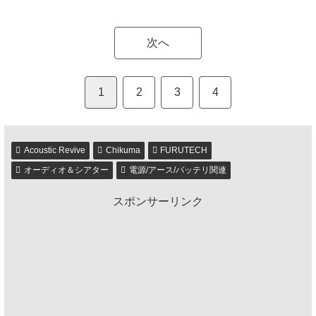
次へ
1
2
3
4
Acoustic Revive
Chikuma
FURUTECH
オーディオ＆シアター
電源/アース/バッテリ関連
スポンサーリンク