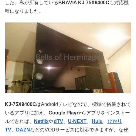
した。私が所有している
BRAVIA KJ-75X9400C
も対応機
種になりました。
KJ-75X9400C
はAndroidテレビなので、標準で搭載されて
いるアプリに加え、
Google Play
からアプリをインストー
ルできれば、
Netflix
や
dTV
、
U-NEXT
、
Hulu
、
ひかり
TV
、
DAZN
などのVODサービスに対応できますが、なぜ