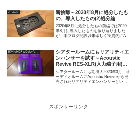
よ...
断捨離～2020年8月に処分したも
PS Audio
の、導入したもの(2)処分編
2020年8月に処分したもの前編では2020
年8月に導入したものを振り返りました
が、本ブログ開設以来珍しく実質的にAV
機器やオーディオアクセサリの導入はな
く、主にソフトの購入に偏り、久しぶり
に予約してJPOPSのCDを購入したり、
シアタールームにもリアリティエ
8K/4K/HDR＆DolbyAtmos
通常のソフ...
ンハンサーを試す～Acoustic
Revive RES-XLR(入力端子用)と
AV8802A～
シアタールームにも期待大2020年3月、オ
ーディオルームにAcoustic Reviveから発
売されたリアリティエンハンサーという
入出力プラグに取り付けて音質改善を図
るというオーディオアクセサリーをお借
りし、プリメインアンプDENON PM...
スポンサーリンク