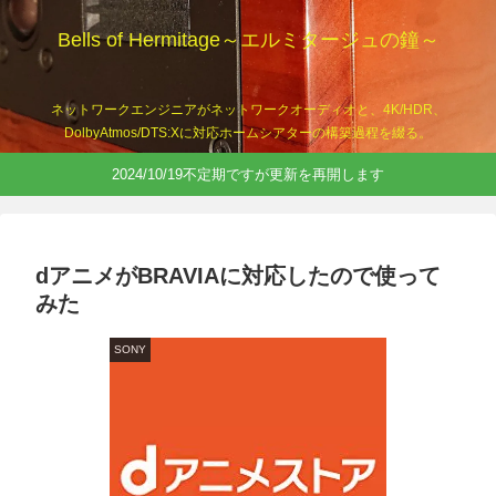
Bells of Hermitage～エルミタージュの鐘～
ネットワークエンジニアがネットワークオーディオと、4K/HDR、
DolbyAtmos/DTS:Xに対応ホームシアターの構築過程を綴る。
2024/10/19不定期ですが更新を再開します
dアニメがBRAVIAに対応したので使って
みた
SONY