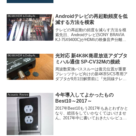
Androidテレビの再起動頻度を低
8K/4K/HDR＆DolbyAtmos
減する方法を模索
テレビの再起動の頻度を減らす方法を模
索先日、Androidテレビ(SONY BRAVIA
KJ-75X9400C)がHDMIの映像音声分離出
力が原因で、再起動が頻発するという記
事を書きました。某コミュニティでいろ
いろアドバイスをいただいてか...
光対応 新4K8K衛星放送アダプタ
8K/4K/HDR＆DolbyAtmos
ミハル通信 SP-CV32Mの接続
周波数変換パススルーは復元位置が重要
フレッツテレビ向けの新4KBS/CS専用ア
ダプタが9月1日解禁前に『光回線テレ
ビ スカパー！4K開始記念「光対応 新
4K8K衛星放送アダプター」割引キャンペ
ーン』を開催しており、半額で提供を開
今年導入してよかったもの
Acoustic Revive
始していまし...
Best10～2017～
2017年Best10もう2017年もあとわずかと
なり、総括をしていかなくてはいけませ
ん。2017年中に書いておきたいレビュー
はもっとあったんですが、時間がなくて
書ききれませんでした。来年に持ち越す
ことにして、とりあえず2017年導入して