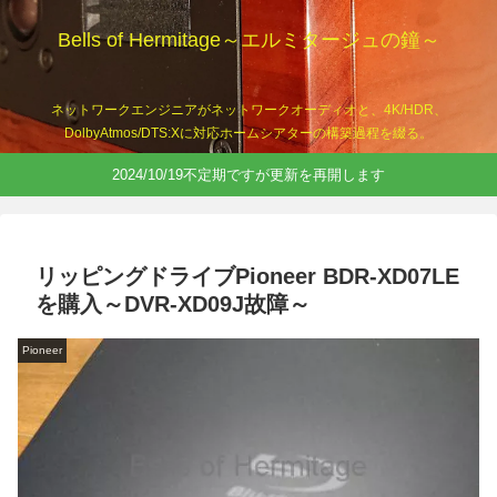
Bells of Hermitage～エルミタージュの鐘～
ネットワークエンジニアがネットワークオーディオと、4K/HDR、
DolbyAtmos/DTS:Xに対応ホームシアターの構築過程を綴る。
2024/10/19不定期ですが更新を再開します
リッピングドライブPioneer BDR-XD07LE
を購入～DVR-XD09J故障～
Pioneer