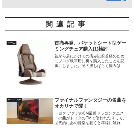
関連記事
首痛再発、バケットシート型ゲー
ゲーム
ミングチェア購入(1)検討
首から肩にかけての痛み以前首痛のため
にブログ執筆用に机を購入したことを記
事にしました。その後しばらく痛みは引
き、快適に過ごしていたんですが、ある
時スマートフォンを見ていたところ、ピ
キッと痛みが走りました。最初は大した
痛みではなかったので、そ...
ファイナルファンタジーの名曲を
オーディオ
オカリナで聞く
トヨタ アクアのCM最近ドラゴンクエス
トの曲がトヨタのCMで使われたりして、
世代的にあの音楽を聴くと琴線に触れる
のですが、特に「おおぞらをとぶ」とい
う不死鳥ラーミアのテーマ曲は、多くの