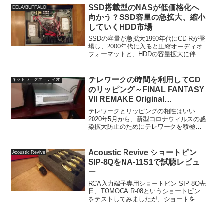
人の心をつかんで離しません。ゲーム音
SSD搭載型のNASが低価格化へ
DELA/BUFFALO
楽を先入観でもってレ...
向かう？SSD容量の急拡大、縮小
していくHDD市場
SSDの容量が急拡大1990年代にCD-Rが登
場し、2000年代に入ると圧縮オーディオ
フォーマットと、HDDの容量拡大に伴っ
て、デジタルミュージックプレーヤーな
どが登場し始め、パソコンをオーディオ
プレーヤーとして使うPCオーディオが本
テレワークの時間を利用してCD
ネットワークオーディオ
格的に...
のリッピング～FINAL FANTASY
VII REMAKE Original
Soundtrackとロンドン・フィル
テレワークとリッピングの相性はいい
ハーモニー管弦楽団による交響組
2020年5月から、新型コロナウィルスの感
染拡大防止のためにテレワークを積極的
曲「ドラゴンクエスト」I～VII他
に行うようになったことから、自宅で自
分のペースで仕事ができるようになりま
した。基本的に使用するのはモバイルノ
Acoustic Revive ショートピン
Acoustic Revive
ートパソコンですから...
SIP-8QをNA-11S1で試聴レビュ
ー
RCA入力端子専用ショートピン SIP-8Q先
日、TOMOCA R-08というショートピン
をテストしてみましたが、ショートをし
て回路を閉じたことによる一定の効果は
あるものの、全体としては音の硬さやさ