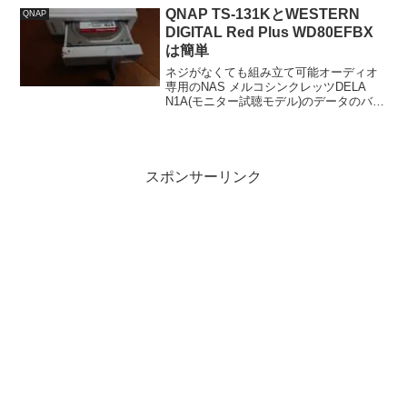
さくれ感が悪化したような印象を受けま
QNAP TS-131KとWESTERN
QNAP
した。...
DIGITAL Red Plus WD80EFBX
は簡単
ネジがなくても組み立て可能オーディオ
専用のNAS メルコシンクレッツDELA
N1A(モニター試聴モデル)のデータのバッ
クアップに使ってきたIODATA RockDisk
NEXTとIODATA RockDisk for Audioの
Win...
スポンサーリンク