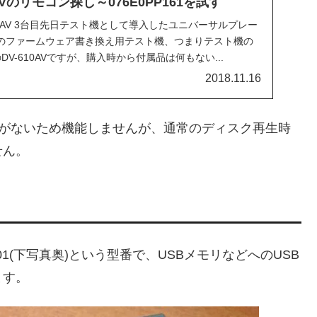
610AVのリモコン探し～076E0PP161を試す
10AV 3台目先日テスト機として導入したユニバーサルプレー
610AVのファームウェア書き換え用テスト機、つまりテスト機の
V-610AVですが、購入時から付属品は何もない...
2018.11.16
ードがないため機能しませんが、通常のディスク再生時
せん。
P101(下写真奥)という型番で、USBメモリなどへのUSB
ます。