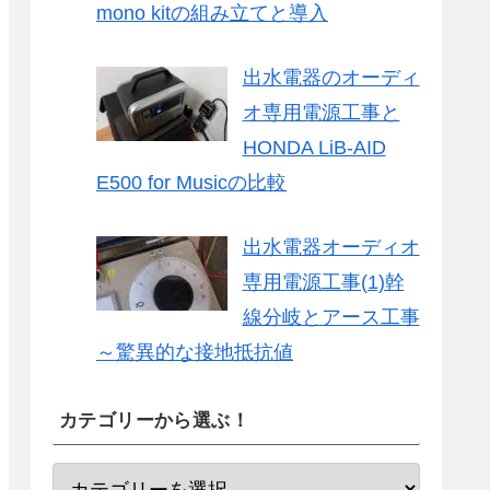
mono kitの組み立てと導入
出水電器のオーディ
オ専用電源工事と
HONDA LiB-AID
E500 for Musicの比較
出水電器オーディオ
専用電源工事(1)幹
線分岐とアース工事
～驚異的な接地抵抗値
カテゴリーから選ぶ！