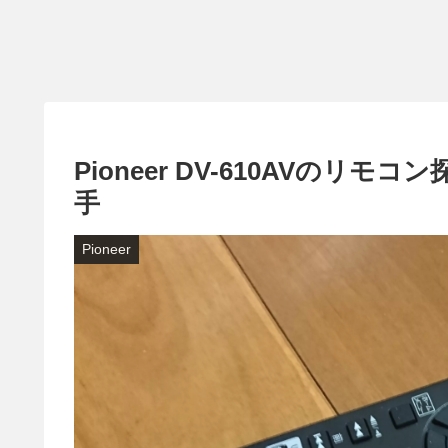
Pioneer DV-610AVのリモ
手
Pioneer