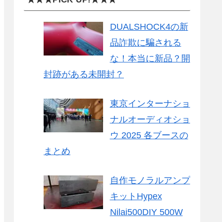
DUALSHOCK4の新
品詐欺に騙される
な！本当に新品？開
封跡がある未開封？
東京インターナショ
ナルオーディオショ
ウ 2025 各ブースの
まとめ
自作モノラルアンプ
キットHypex
Nilai500DIY 500W