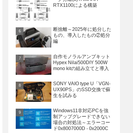
RTX1100による構築
断捨離～2025年に処分した
もの、導入したもの②処分
編
自作モノラルアンプキット
Hypex Nilai500DIY 500W
mono kitの組み立てと導入
SONY VAIO type U「VGN-
UX90PS」のSSD交換で蘇
生を試みる
Windows11非対応PCを強
制アップグレードできない
場合の対処法～エラーコー
ド0x8007000D - 0x2000C