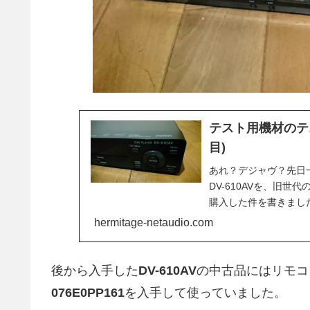
テスト用機材のテスト
目)
あれ？デジャヴ？先日一
DV-610AVを、旧
購入した件を書きました。理
hermitage-netaudio.com
後から入手した
DV-610AV
の中古品にはリモコ
076E0PP161
を入手して使っていました。