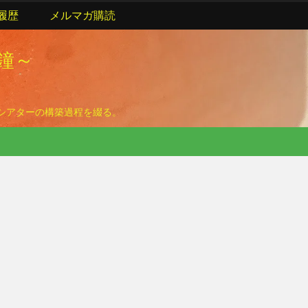
履歴
メルマガ購読
の鐘～
ームシアターの構築過程を綴る。