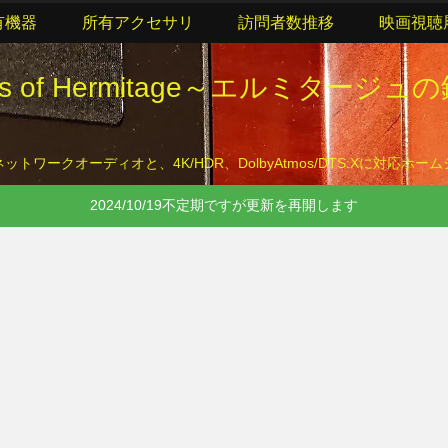
有機器
所有アクセサリ
訪問者数推移
映画視聴
lls of Hermitage～エルミタージュ
トワークオーディオと、4K/HDR、DolbyAtmos/DTS:Xに対応ホ
2024/10/19不定期ですが更新を再開します