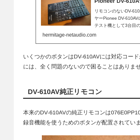
Pioneer DV-
リモコンのないDV-6
ヤーPionee DV-
テスト機として3台目のD
hermitage-netaudio.com
いくつかのボタンはDV-610AVには対応コ
には、全く問題のないので困ることはありま
DV-610AV純正リモコン
本来のDV-610AVの純正リモコンは076E0P
録音機能を使うためのボタンが配置されてい