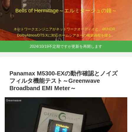
Bells of Hermitage～エルミタージュの鐘～
ネットワークエンジニアがネットワークオーディオと、4K/HDR、
DolbyAtmos/DTS:Xに対応ホームシアターの構築過程を綴る。
2024/10/19不定期ですが更新を再開します
Panamax M5300-EXの動作確認とノイズ
フィルタ機能テスト～Greenwave
Broadband EMI Meter～
Greenwave