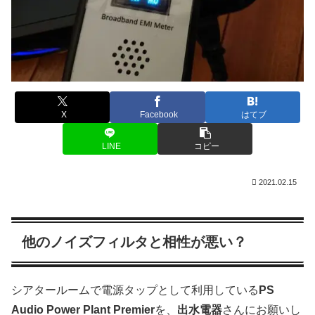
X
Facebook
はてブ
LINE
コピー
2021.02.15
他のノイズフィルタと相性が悪い？
シアタールームで電源タップとして利用している
PS
Audio Power Plant Premier
を、
出水電器
さんにお願いし