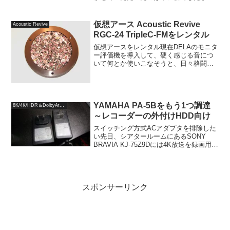
バーンインに時間のかかる製品なので、
つけたり外したりして前後の比較ができ
ませんし、毎日聞...
仮想アース Acoustic Revive
Acoustic Revive
RGC-24 TripleC-FMをレンタル
仮想アースをレンタル現在DELAのモニタ
ー評価機を導入して、硬く感じる音につ
いて何とか使いこなそうと、日々格闘し
ている段階ですが、ノイズ低減を狙って
仮想アースの追加を検討しているところ
です。胡散臭いと思っていた仮想アース
というものに興味を持...
YAMAHA PA-5Bをもう1つ調達
8K/4K/HDR＆DolbyAtmos
～レコーダーの外付けHDD向け
スイッチング方式ACアダプタを排除した
い先日、シアタールームにあるSONY
BRAVIA KJ-75Z9Dには4K放送を録画用ハ
ードディスクIODATA AVHD-AUT3.0Bの
ACアダプタをiFi-Audio iPower(12V仕
様)...
スポンサーリンク