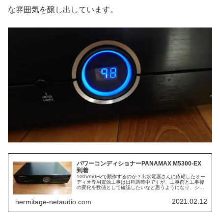
な雰囲気を醸し出しています。
パワーコンディショナーPANAMAX M5300-EX
到着
100V/50Hzで動作するのか？出水電器さんに依頼したオー
ディオ専用電源工事は日程調整中ですが、工事前と工事後
の変化を数値として確認したいなと思うようになり、シア
タールームの電源タップとして使用しているPS Audio
Power Pla...
2021.02.12
hermitage-netaudio.com