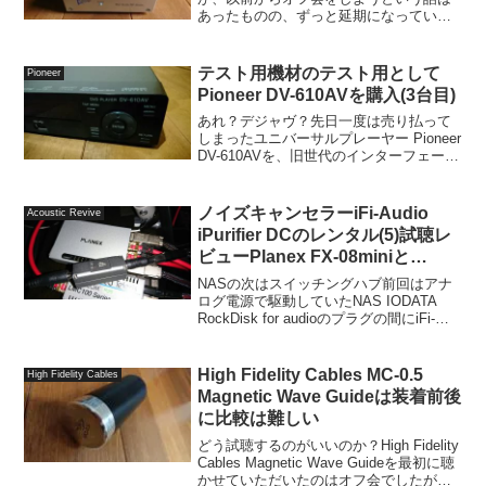
あったものの、ずっと延期になっていた
Niさんとのオフ会がありました。重さは
5kgほどある出水電器製アイソレーション
トランス「CT-0.2」カスタマイズ品(下の
テスト用機材のテスト用として
Pioneer
写真左...
Pioneer DV-610AVを購入(3台目)
あれ？デジャヴ？先日一度は売り払って
しまったユニバーサルプレーヤー Pioneer
DV-610AVを、旧世代のインターフェース
を持つテスト用のプレーヤーとして、再
購入した件を書きました。理由はPioneer
BDP-160を温存したかった...
ノイズキャンセラーiFi-Audio
Acoustic Revive
iPurifier DCのレンタル(5)試聴レ
ビューPlanex FX-08miniと
Acoustic Revivie RBR-1
NASの次はスイッチングハブ前回はアナ
ログ電源で駆動していたNAS IODATA
RockDisk for audioのプラグの間にiFi-
Audio iPurifier DCを入れて、試してみま
したが、当初想定していたより変化があ
って、面...
High Fidelity Cables MC-0.5
High Fidelity Cables
Magnetic Wave Guideは装着前後
に比較は難しい
どう試聴するのがいいのか？High Fidelity
Cables Magnetic Wave Guideを最初に聴
かせていただいたのはオフ会でしたが、