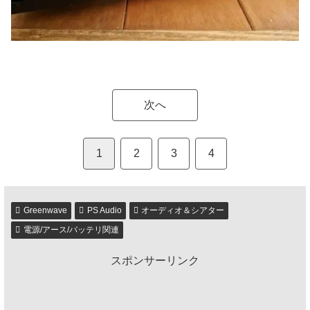
次へ
1
2
3
4
Greenwave
PS Audio
オーディオ＆シアター
電源/アース/バッテリ関連
スポンサーリンク