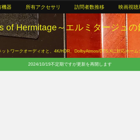
有機器
所有アクセサリ
訪問者数推移
映画視聴
lls of Hermitage～エルミタージュ
トワークオーディオと、4K/HDR、DolbyAtmos/DTS:Xに対応ホ
2024/10/19不定期ですが更新を再開します