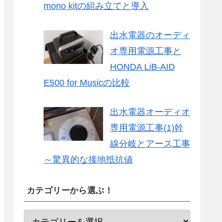
mono kitの組み立てと導入
出水電器のオーディ
オ専用電源工事と
HONDA LiB-AID
E500 for Musicの比較
出水電器オーディオ
専用電源工事(1)幹
線分岐とアース工事
～驚異的な接地抵抗値
カテゴリーから選ぶ！