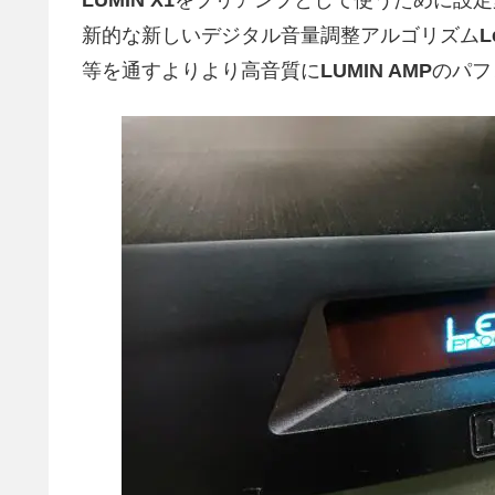
LUMIN X1
をプリアンプとして使うために設定
新的な新しいデジタル音量調整アルゴリズム
L
等を通すよりより高音質に
LUMIN AMP
のパフ