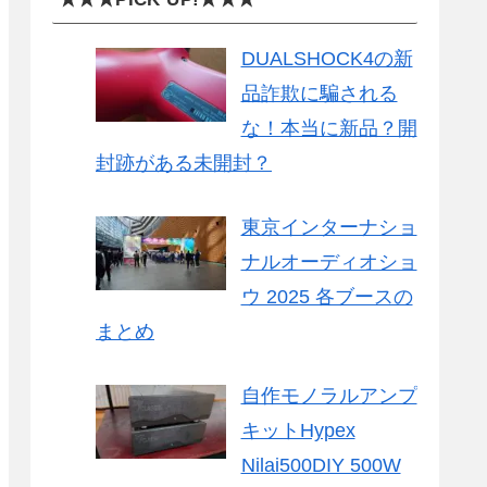
DUALSHOCK4の新
品詐欺に騙される
な！本当に新品？開
封跡がある未開封？
東京インターナショ
ナルオーディオショ
ウ 2025 各ブースの
まとめ
自作モノラルアンプ
キットHypex
Nilai500DIY 500W