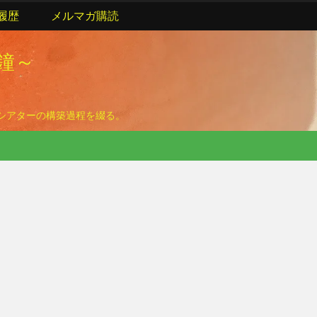
履歴
メルマガ購読
の鐘～
ームシアターの構築過程を綴る。