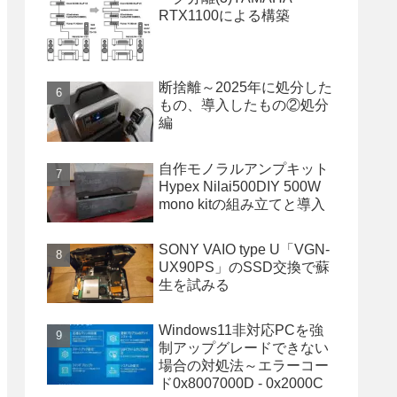
RTX1100による構築
断捨離～2025年に処分した
もの、導入したもの②処分
編
自作モノラルアンプキット
Hypex Nilai500DIY 500W
mono kitの組み立てと導入
SONY VAIO type U「VGN-
UX90PS」のSSD交換で蘇
生を試みる
Windows11非対応PCを強
制アップグレードできない
場合の対処法～エラーコー
ド0x8007000D - 0x2000C