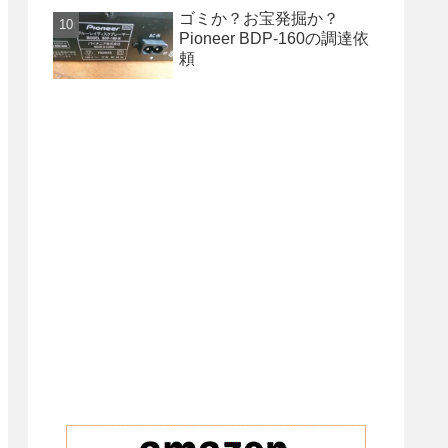
ゴミか？お宝発掘か？
Pioneer BDP-160の調達依
頼