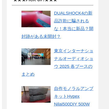
DUALSHOCK4の新
品詐欺に騙される
な！本当に新品？開
封跡がある未開封？
東京インターナショ
ナルオーディオショ
ウ 2025 各ブースの
まとめ
自作モノラルアンプ
キットHypex
Nilai500DIY 500W