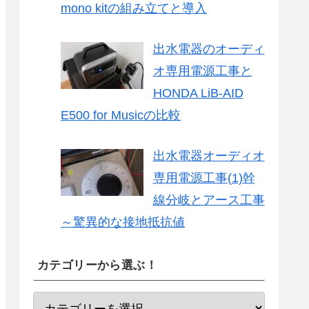
mono kitの組み立てと導入
出水電器のオーディ
オ専用電源工事と
HONDA LiB-AID
E500 for Musicの比較
出水電器オーディオ
専用電源工事(1)幹
線分岐とアース工事
～驚異的な接地抵抗値
カテゴリーから選ぶ！