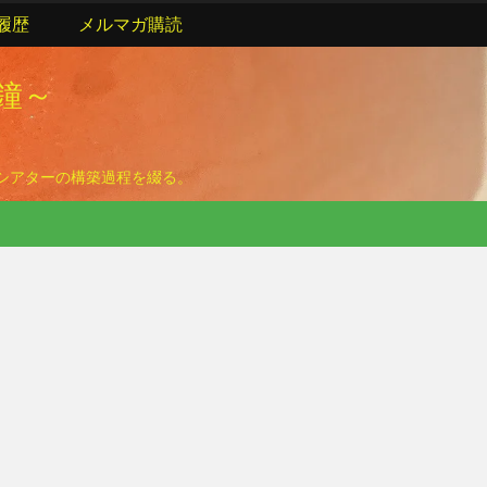
履歴
メルマガ購読
の鐘～
ームシアターの構築過程を綴る。