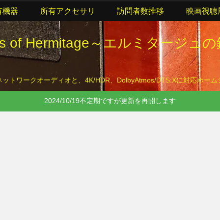
有機器
所有アクセサリ
訪問者数推移
映画視聴
lls of Hermitage～エルミタージュ
トワークオーディオと、4K/HDR、DolbyAtmos/DTS:Xに対応ホ
2024/10/19不定期ですが更新を再開します