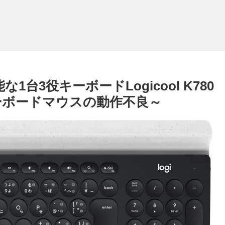
可能な1台3役キーボードLogicool K780
ーボードマウスの動作不良～