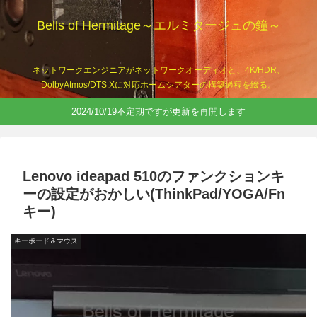
Bells of Hermitage～エルミタージュの鐘～
ネットワークエンジニアがネットワークオーディオと、4K/HDR、
DolbyAtmos/DTS:Xに対応ホームシアターの構築過程を綴る。
2024/10/19不定期ですが更新を再開します
Lenovo ideapad 510のファンクションキ
ーの設定がおかしい(ThinkPad/YOGA/Fn
キー)
キーボード＆マウス