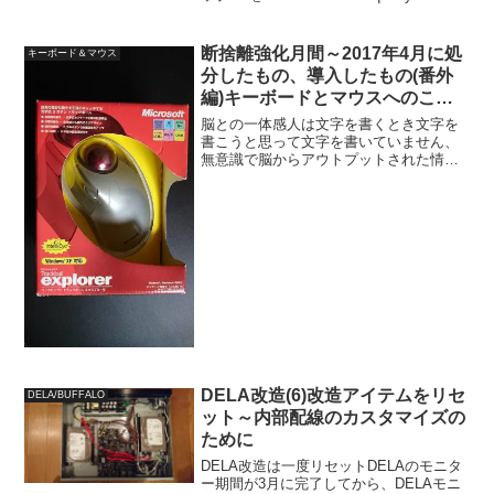
価格.COM限定 プレミアムモデルに入れ
替え、それに伴って余ったASUS
Tek ASUSPRO ...
断捨離強化月間～2017年4月に処
キーボード＆マウス
分したもの、導入したもの(番外
編)キーボードとマウスへのこだ
わり
脳との一体感人は文字を書くとき文字を
書こうと思って文字を書いていません、
無意識で脳からアウトプットされた情報
を書き出して行きます。パソコンを使っ
てマウスやキーボードによって文章を書
くいや打つと言う行為も同様で馴染んで
くれば来るほど無意識のレ...
DELA改造(6)改造アイテムをリセ
DELA/BUFFALO
ット～内部配線のカスタマイズの
ために
DELA改造は一度リセットDELAのモニタ
ー期間が3月に完了してから、DELAモニ