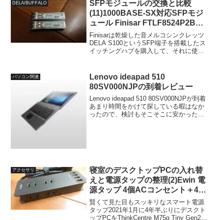
F12N/K」というネ...
SFPモジュールの交換と比較
DELA/BUFFALO
(11)1000BASE-SX対応SFPモジ
ュール Finisar FTLF8524P2BNV
の試聴
Finisarは乾燥した音メルコシンクレッツ
DELA S100というSFP端子を搭載したス
イッチングハブを購入して、それに使う
SFPモジュールとして1000BASE-LX対応
のPanasonic PN54023Kを気に入って使
っていますが...
Lenovo ideapad 510
パソコン関連
80SV000NJPの到着レビュー
Lenovo ideapad 510 80SV000NJPが到着
あまり時間をかけて探している暇はなか
ったので、検討もそこそこに安かった
Lenovo ideapad 510 80SV000NJPをさく
っと購入してしまいました。今回
Lenovo...
寝室のデスクトップPCの入れ替
アクセサリ
えと電源タップの整理(2)Ewin 電
源タップ 4個ACコンセント＋4個
USBコンセントの導入～
賢くて見た目もスッキリなスマート電源
タップ2021年1月に4年半ぶりにデスクト
ップPCをThinkCentre M75q Tiny Gen2