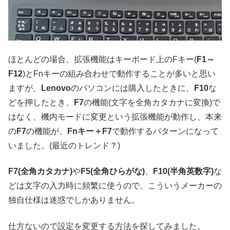
ほとんどの場合、拡張機能はキーボード上のFキー(
F1～
F12
)とFnキーの組み合わせで動作することが多いと思い
ますが、
Lenovo
のパソコンには購入したときに、
F10
な
どを押したとき、
F7
の機能(文字を全角カタカナに変換)で
はなく、機内モードに変更という拡張機能が動作し、本来
の
F7
の機能が、
Fnキー＋F7
で動作するパターンになって
いました。(最近のトレンド？)
F7(全角カタカナ)
や
F5(全角ひらがな)
、
F10(半角英数字)
な
どは文字の入力時に頻繁に使うので、こういうメーカーの
独自仕様は迷惑でしかありません。
仕方ないので設定を変更する方法を探してみました。