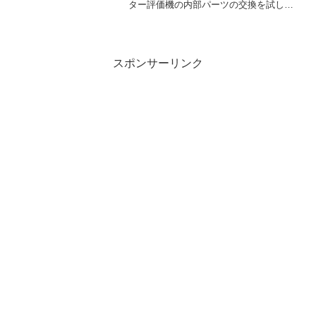
ター評価機の内部パーツの交換を試して
いますが、しばらく使ってみて、年明け
から悩んでいる高音の刺々しさが助長さ
れている印象があります。その解決策と
して、ボードに...
スポンサーリンク