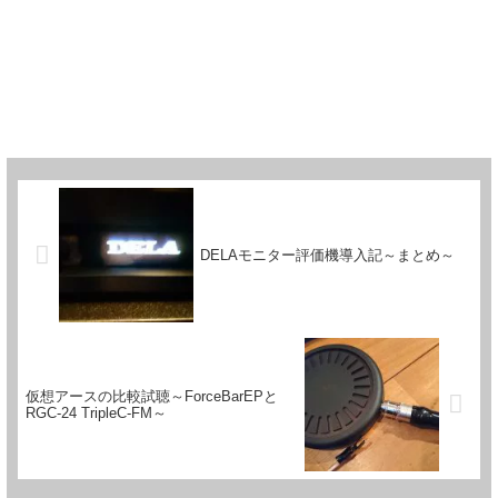
DELAモニター評価機導入記～まとめ～
仮想アースの比較試聴～ForceBarEPと
RGC-24 TripleC-FM～