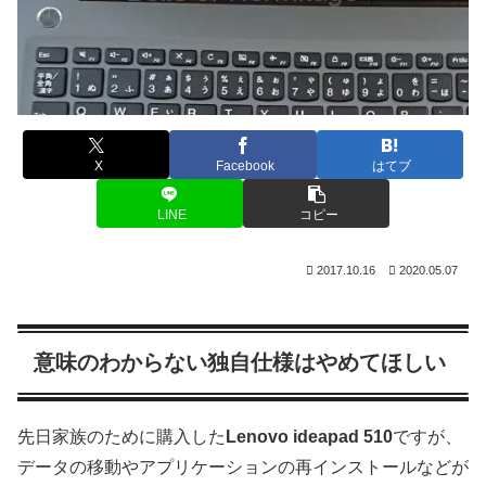
X
Facebook
はてブ
LINE
コピー
2017.10.16
2020.05.07
意味のわからない独自仕様はやめてほしい
先日家族のために購入した
Lenovo ideapad 510
ですが、
データの移動やアプリケーションの再インストールなどが