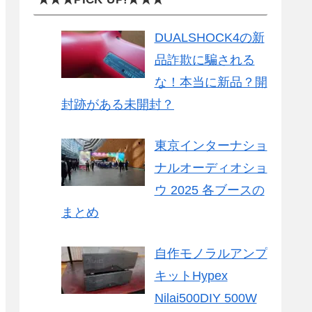
DUALSHOCK4の新
品詐欺に騙される
な！本当に新品？開
封跡がある未開封？
東京インターナショ
ナルオーディオショ
ウ 2025 各ブースの
まとめ
自作モノラルアンプ
キットHypex
Nilai500DIY 500W