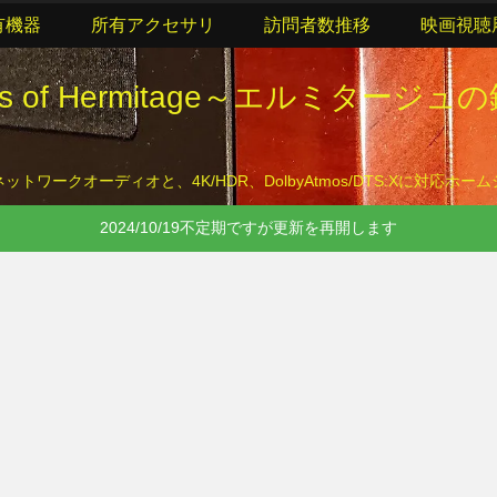
有機器
所有アクセサリ
訪問者数推移
映画視聴
lls of Hermitage～エルミタージュ
トワークオーディオと、4K/HDR、DolbyAtmos/DTS:Xに対応ホ
2024/10/19不定期ですが更新を再開します