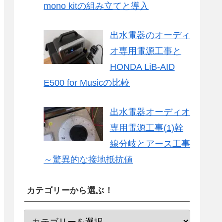
mono kitの組み立てと導入
出水電器のオーディ
オ専用電源工事と
HONDA LiB-AID
E500 for Musicの比較
出水電器オーディオ
専用電源工事(1)幹
線分岐とアース工事
～驚異的な接地抵抗値
カテゴリーから選ぶ！