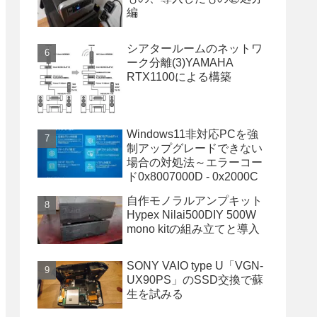
編
シアタールームのネットワ
ーク分離(3)YAMAHA
RTX1100による構築
Windows11非対応PCを強
制アップグレードできない
場合の対処法～エラーコー
ド0x8007000D - 0x2000C
自作モノラルアンプキット
Hypex Nilai500DIY 500W
mono kitの組み立てと導入
SONY VAIO type U「VGN-
UX90PS」のSSD交換で蘇
生を試みる