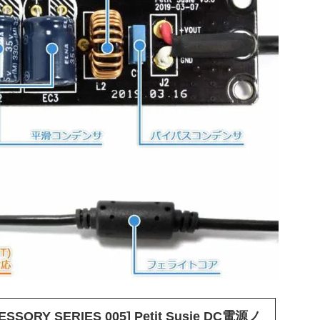
ESSORY SERIES 005] Petit Susie DC電源ノ