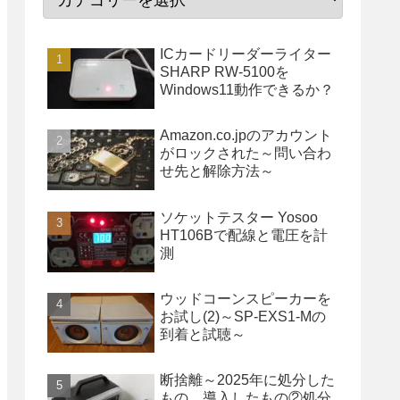
ICカードリーダーライター
SHARP RW-5100を
Windows11動作できるか？
Amazon.co.jpのアカウント
がロックされた～問い合わ
せ先と解除方法～
ソケットテスター Yosoo
HT106Bで配線と電圧を計
測
ウッドコーンスピーカーを
お試し(2)～SP-EXS1-Mの
到着と試聴～
断捨離～2025年に処分した
もの、導入したもの②処分