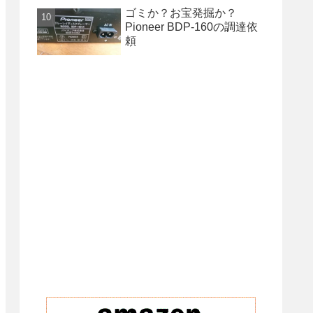
ゴミか？お宝発掘か？
Pioneer BDP-160の調達依
頼