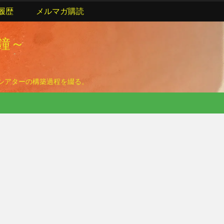
履歴
メルマガ購読
の鐘～
ームシアターの構築過程を綴る。