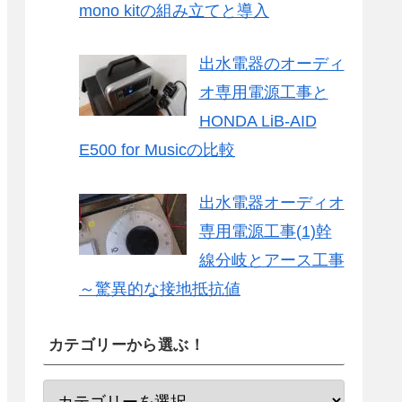
mono kitの組み立てと導入
出水電器のオーディ
オ専用電源工事と
HONDA LiB-AID
E500 for Musicの比較
出水電器オーディオ
専用電源工事(1)幹
線分岐とアース工事
～驚異的な接地抵抗値
カテゴリーから選ぶ！