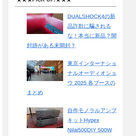
DUALSHOCK4の新
品詐欺に騙される
な！本当に新品？開
封跡がある未開封？
東京インターナショ
ナルオーディオショ
ウ 2025 各ブースの
まとめ
自作モノラルアンプ
キットHypex
Nilai500DIY 500W