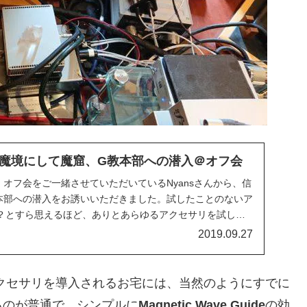
魔境にして魔窟、G教本部への潜入＠オフ会
オフ会をご一緒させていただいているNyansさんから、信
本部への潜入をお誘いいただきました。試したことのないア
？とすら思えるほど、ありとあらゆるアクセサリを試して
2019.09.27
クセサリを導入されるお宅には、当然のようにすでに
るのが普通で、シンプルに
Magnetic Wave Guide
の効