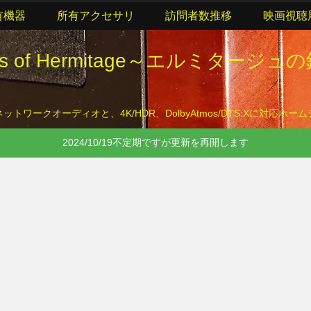
有機器
所有アクセサリ
訪問者数推移
映画視聴
lls of Hermitage～エルミタージュ
トワークオーディオと、4K/HDR、DolbyAtmos/DTS:Xに対応ホ
2024/10/19不定期ですが更新を再開します