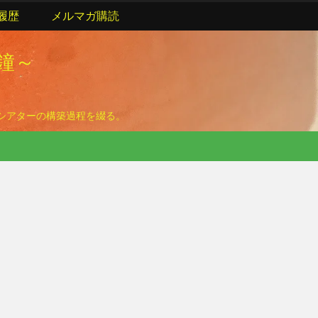
履歴
メルマガ購読
の鐘～
ームシアターの構築過程を綴る。