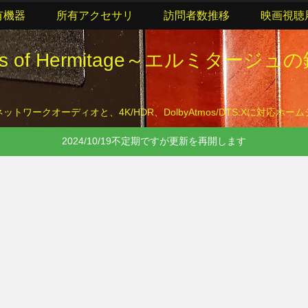
有機器
所有アクセサリ
訪問者数推移
映画視聴
lls of Hermitage～エルミタージュ
トワークオーディオと、4K/HDR、DolbyAtmos/DTS:Xに対応ホ
2024/10/19不定期ですが更新を再開します