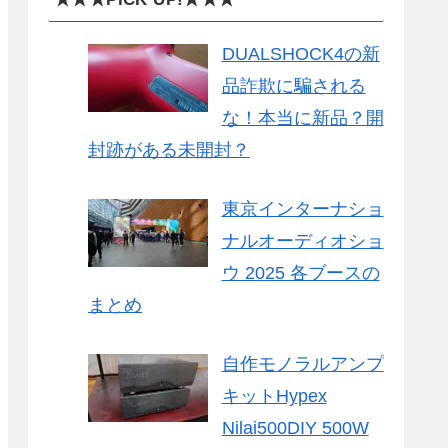
DUALSHOCK4の新
品詐欺に騙される
な！本当に新品？開
封跡がある未開封？
東京インターナショ
ナルオーディオショ
ウ 2025 各ブースの
まとめ
自作モノラルアンプ
キットHypex
Nilai500DIY 500W