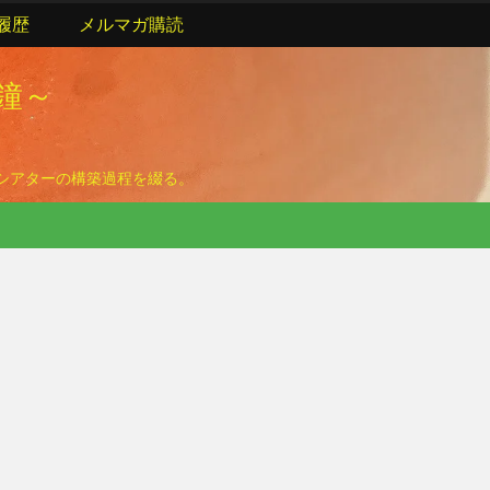
履歴
メルマガ購読
の鐘～
ームシアターの構築過程を綴る。