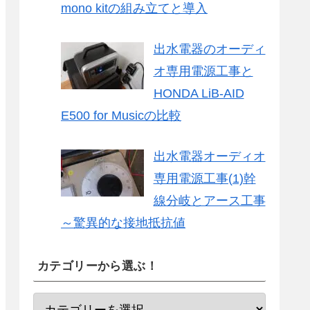
mono kitの組み立てと導入
出水電器のオーディ
オ専用電源工事と
HONDA LiB-AID
E500 for Musicの比較
出水電器オーディオ
専用電源工事(1)幹
線分岐とアース工事
～驚異的な接地抵抗値
カテゴリーから選ぶ！