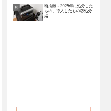
断捨離～2025年に処分した
もの、導入したもの②処分
編