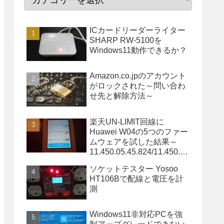
ICカードリーダーライター
SHARP RW-5100を
Windows11動作できるか？
Amazon.co.jpのアカウント
がロックされた～問い合わ
せ先と解除方法～
楽天UN-LIMIT回線に
Huawei W04の5つのファー
ムウェアを試した結果～
11.450.05.45.824/11.450.05
.34.824/11.450.05.20.824は
ソケットテスター Yosoo
OK～
HT106Bで配線と電圧を計
測
Windows11非対応PCを強