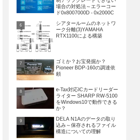
制アップグレードできない
場合の対処法～エラーコー
ド0x8007000D - 0x2000C
シアタールームのネットワ
ーク分離(3)YAMAHA
RTX1100による構築
ゴミか？お宝発掘か？
Pioneer BDP-160の調達依
頼
e-Tax対応ICカードリーダー
ライター SHARP RW-5100
をWindows10で動作できる
か？
DELA N1Aのデータの取り
込み～保存されるファイル
構造についての理解