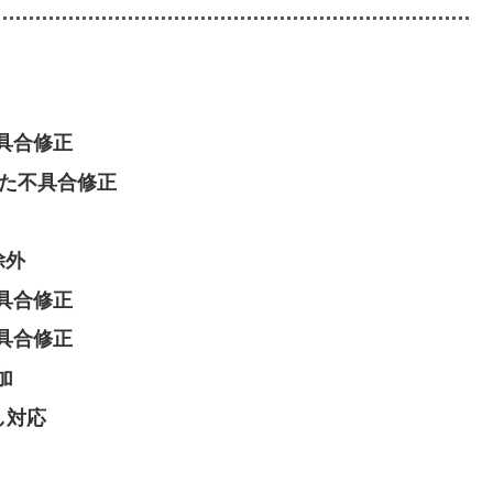
具合修正
かった不具合修正
除外
具合修正
具合修正
加
し対応