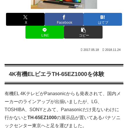
X
Facebook
はてブ
LINE
コピー
2017.05.18
2018.11.24
4K有機ELビエラTH-65EZ1000を体験
有機EL 4KテレビがPanasonicからも発表されて、国内メ
ーカーのラインアップが出揃いましたが、LG、
TOSHIBA、SONYとみて、Panasonicだけ見ないわけに
行かないと
TH-65EZ1000
の展示品が置いてあるパナソニ
ックセンター東京へと足を運びました。