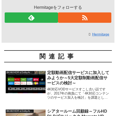
Hermitageをフォローする
Hermitage
関連記事
定額動画配信サービスに加入して
8K/4K/HDR＆DolbyAtmos
みようか～5大定額制動画配信サ
ービスの検討～
4K対応VODサービスすこし古い話です
が、2017年の抱負にて「4K対応コンテン
ツのサービス加入を検討」を課題として
あげていました。当時はまだ4K UrtraHD
Blu-rayソフトの数も多くなく、インター
ネット経由での視聴をターゲットに...
シアタールーム回顧録～フルHD
8K/4K/HDR＆DolbyAtmos