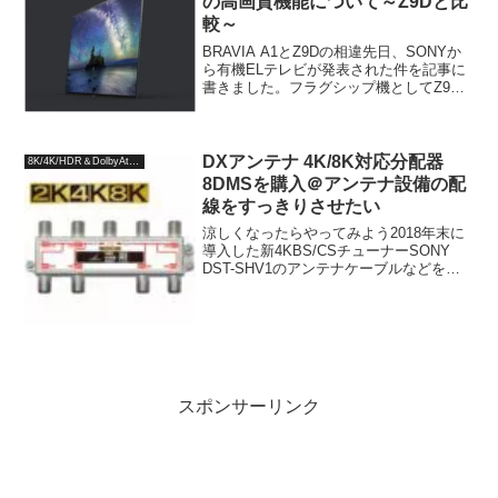
の高画質機能について～Z9Dと比
較～
BRAVIA A1とZ9Dの相違先日、SONYか
ら有機ELテレビが発表された件を記事に
書きました。フラグシップ機としてZ9D
シリーズがラインナップに残り、北米で
は発売されているX940Eシリーズの発表
はありませんでした。私はてっきりZ9D
シ...
DXアンテナ 4K/8K対応分配器
8K/4K/HDR＆DolbyAtmos
8DMSを購入＠アンテナ設備の配
線をすっきりさせたい
涼しくなったらやってみよう2018年末に
導入した新4KBS/CSチューナーSONY
DST-SHV1のアンテナケーブルなどを、
対応した分配器や分波器に交換するた
め、数ヶ月前にパーツを購入しました。
ひとまず、シアタールーム内の主要設備
について...
スポンサーリンク