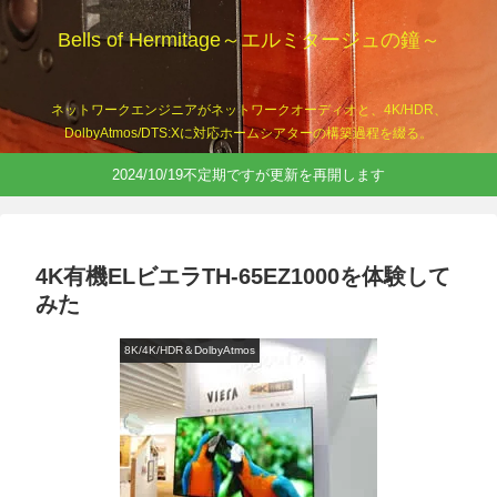
Bells of Hermitage～エルミタージュの鐘～
ネットワークエンジニアがネットワークオーディオと、4K/HDR、
DolbyAtmos/DTS:Xに対応ホームシアターの構築過程を綴る。
2024/10/19不定期ですが更新を再開します
4K有機ELビエラTH-65EZ1000を体験して
みた
8K/4K/HDR＆DolbyAtmos