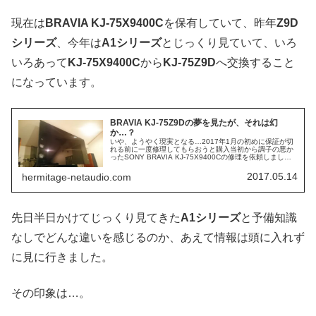
現在は
BRAVIA KJ-75X9400C
を保有していて、昨年
Z9D
シリーズ
、今年は
A1シリーズ
とじっくり見ていて、いろ
いろあって
KJ-75X9400C
から
KJ-75Z9D
へ交換すること
になっています。
BRAVIA KJ-75Z9Dの夢を見たが、それは幻
か…？
いや、ようやく現実となる…2017年1月の初めに保証が切
れる前に一度修理してもらおうと購入当初から調子の悪か
ったSONY BRAVIA KJ-75X9400Cの修理を依頼しまし
た。メイン基板を交換しても直らず、いろいろテストをし
てみても直る...
2017.05.14
hermitage-netaudio.com
先日半日かけてじっくり見てきた
A1シリーズ
と予備知識
なしでどんな違いを感じるのか、あえて情報は頭に入れず
に見に行きました。
その印象は…。