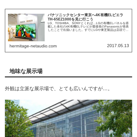
パナソニックセンター東京へ4K有機ELビエラ
TH-65EZ1000を見に行こう
LG、TOSHIBA、SONYとくれば…LGの有機ELパネルを搭
載した各社の4K有機ELテレビが最後発のPanasonicが発表
したことで出揃いました。すでにLGや東芝製品は店頭で見
ることが可能ですし、SONYの有機ELテレビもソニースト
ア...
2017.05.13
hermitage-netaudio.com
地味な展示場
外観は立派な展示場で、とても広いんですが…。