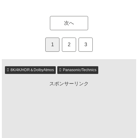
次へ
1
2
3
8K/4K/HDR＆DolbyAtmos
Panasonic/Technics
スポンサーリンク