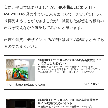
実際、平日ではありましたが、
4K有機ELビエラ TH-
65EZ1000
を見に来ている人もまばらで、おかげでじっく
り拝見することができましたが、試聴した感想を各機能の
内容を交えながら確認してみたいと思います。
画質や音質、デザイン面での特徴は以下の記事まとめてあ
るのでご覧ください。
4K有機ELビエラTH-65EZ1000の高画質技術につ
いて気になるポイント
4K有機ELビエラTH-65EZ1000有機EL 4Kテレビが
Panasonicからも発表されて、国内メーカーのラインアッ
プが出揃いましたが、LG、TOSHIBA、SONYとみて、
Panasonicだけ見ないわけに行かないとTH-65EZ1...
2017.05.17
hermitage-netaudio.com
4K有機ELビエラTH-65EZ1000の高音質技術とデ
ザインの気になるポイント
4K有機ELビエラTH-65EZ1000有機EL 4Kテレビが