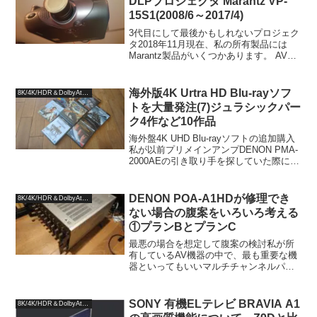
DLPプロジェクタ Marantz VP-
15S1(2008/6～2017/4)
3代目にして最後かもしれないプロジェク
タ2018年11月現在、私の所有製品には
Marantz製品がいくつかあります。 AVプ
リアンプ：AV8802A ネットワークオーデ
ィオプレーヤー：NA-11S1 プリメインア
ンプ：PM-14S1 ネット...
海外版4K Urtra HD Blu-rayソフ
8K/4K/HDR＆DolbyAtmos
トを大量発注(7)ジュラシックパー
ク4作など10作品
海外盤4K UHD Blu-rayソフトの追加購入
私が以前プリメインアンプDENON PMA-
2000AEの引き取り手を探していた際に、
読者の甘塩さんという方に引き取ってい
ただいたことがあります。昨年から今年
の初めにかけてはDVD Fant...
DENON POA-A1HDが修理でき
8K/4K/HDR＆DolbyAtmos
ない場合の腹案をいろいろ考える
①プランBとプランC
最悪の場合を想定して腹案の検討私が所
有しているAV機器の中で、最も重要な機
器といってもいいマルチチャンネルパワ
ーアンプ DENON POA-A1HDが、この半
年ほど特に不調が続いており、頻繁に突
然シャットダウンする症状に悩まされ、
SONY 有機ELテレビ BRAVIA A1
8K/4K/HDR＆DolbyAtmos
故障が判明...