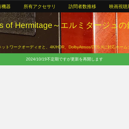
有機器
所有アクセサリ
訪問者数推移
映画視聴
lls of Hermitage～エルミタージュ
トワークオーディオと、4K/HDR、DolbyAtmos/DTS:Xに対応ホ
2024/10/19不定期ですが更新を再開します