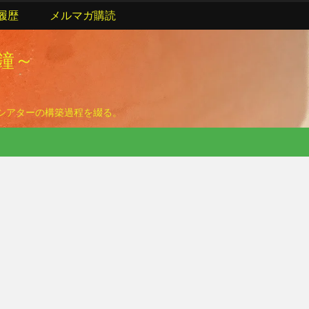
履歴
メルマガ購読
の鐘～
ームシアターの構築過程を綴る。