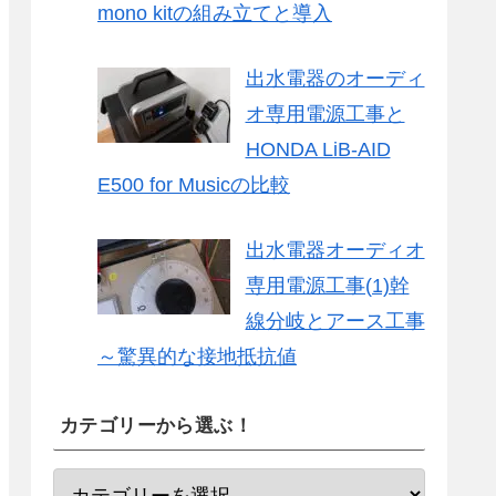
mono kitの組み立てと導入
出水電器のオーディ
オ専用電源工事と
HONDA LiB-AID
E500 for Musicの比較
出水電器オーディオ
専用電源工事(1)幹
線分岐とアース工事
～驚異的な接地抵抗値
カテゴリーから選ぶ！