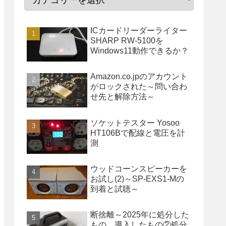
ICカードリーダーライター
SHARP RW-5100を
Windows11動作できるか？
Amazon.co.jpのアカウント
がロックされた～問い合わ
せ先と解除方法～
ソケットテスター Yosoo
HT106Bで配線と電圧を計
測
ウッドコーンスピーカーを
お試し(2)～SP-EXS1-Mの
到着と試聴～
断捨離～2025年に処分した
もの、導入したもの②処分