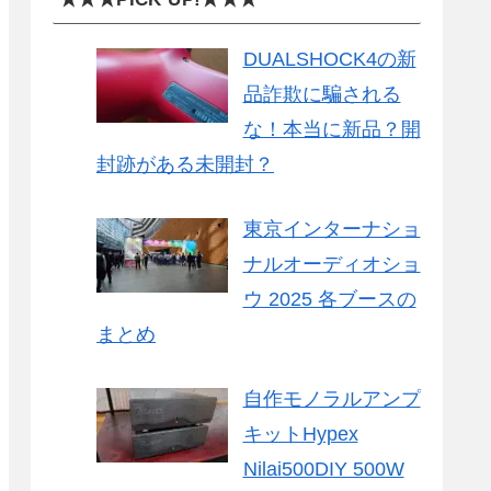
DUALSHOCK4の新
品詐欺に騙される
な！本当に新品？開
封跡がある未開封？
東京インターナショ
ナルオーディオショ
ウ 2025 各ブースの
まとめ
自作モノラルアンプ
キットHypex
Nilai500DIY 500W