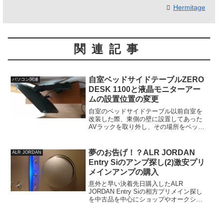
Hermitage
関連記事
自室ベッドサイドテーブルZERO
パソコン関連
DESK 1100と液晶モニターアー
ムの設置位置の変更
自室のベッドサイドテーブル以前自室を
改装した際、東側の壁に設置してあった
AVラックを取り外し、その場所をベッド
スペースとして使うことにしました。そ
してその横にベッドサイドテーブルとし
てarne Zero Desk 1100を設置しました。
夢のお告げ！？ALR JORDAN
ALR JORDAN
自...
Entry Siのアンプ探し(2)激安プリ
メインアンプの購入
意外と早い決着先日購入したALR
JORDAN Entry Siの相方プリメイン探し
を中古品を中心にショップやオークショ
ンなどで始めたところ、ある日の朝の夢
で、懇意にしているある量販店の店員さ