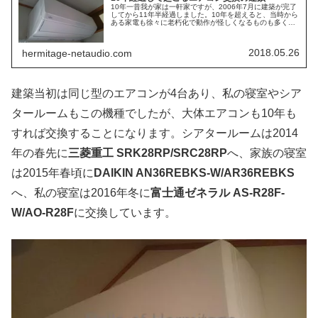
10年一昔我が家は一軒家ですが、2006年7月に建築が完了
してから11年半経過しました。10年を超えると、当時から
ある家電も徐々に老朽化で動作が怪しくなるものも多くな
ってくるものです。5台のエアコン我が家は新築当時、各
部屋に1台ずつ合計5台...
2018.05.26
hermitage-netaudio.com
建築当初は同じ型のエアコンが4台あり、私の寝室やシア
タールームもこの機種でしたが、大体エアコンも10年も
すれば交換することになります。シアタールームは2014
年の春先に
三菱重工 SRK28RP/SRC28RP
へ、家族の寝室
は2015年春頃に
DAIKIN AN36REBKS-W/AR36REBKS
へ、私の寝室は2016年冬に
富士通ゼネラル AS-R28F-
W/AO-R28F
に交換しています。