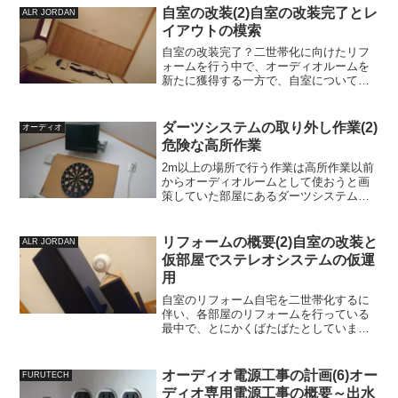
んが出てきて、訳有りのアンプをくれる
自室の改装(2)自室の改装完了とレ
ALR JORDAN
夢を見ました...
イアウトの模索
自室の改装完了？二世帯化に向けたリフ
ォームを行う中で、オーディオルームを
新たに獲得する一方で、自室については
一部を収納スペースとして改装し、その
影響で入口の位置も変更することになり
ました。またAV機器を置いていた奥行き
ダーツシステムの取り外し作業(2)
オーディオ
のあるラックも取り外し...
危険な高所作業
2m以上の場所で行う作業は高所作業以前
からオーディオルームとして使おうと画
策していた部屋にあるダーツシステムを
取り外し、シアタールームと同じように
エアコンを取り付ける工事をしたいと書
いていましたが、このダーツシステム、
リフォームの概要(2)自室の改装と
ALR JORDAN
前回ご紹介したとおり複...
仮部屋でステレオシステムの仮運
用
自室のリフォーム自宅を二世帯化するに
伴い、各部屋のリフォームを行っている
最中で、とにかくばたばたとしています
が、私が使っている部屋の中で最も大幅
な改装が必要となるのが、本ブログの執
筆環境兼寝室となる自室です。本ブログ
オーディオ電源工事の計画(6)オー
FURUTECH
の中で自室をお見せするの...
ディオ専用電源工事の概要～出水