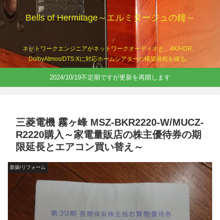
Bells of Hermitage～エルミタージュの鐘～
ネットワークエンジニアがネットワークオーディオと、4K/HDR、
DolbyAtmos/DTS:Xに対応ホームシアターの構築過程を綴る。
2024/10/19不定期ですが更新を再開します
三菱電機 霧ヶ峰 MSZ-BKR2220-W/MUCZ-
R2220購入～家電量販店の株主優待券の期
限延長とエアコン買い替え～
新築/リフォーム