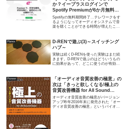
か？イープラスログインで
Spotify Premiumが6か月無料キ
ャンペーン(8/14まで)
Spotifyの無料期間終了…テレワークをす
るようになってオーディオシステムで音
楽を聴くことができる時間が増えたこと
で、聴き流し目的でSpotifyのフリープラ
ンに加入し、買うか迷っていた
CD「FINAL FANTASY VII REMAK...
D-RENで遊ぶ(3)～スイッチング
Planex
ハブ～
実験は続くD-RENを使った実験はまだ続
きます。D-RENで遊ぶのはどういうもの
に効果があって、どこに使うのが有効な
のかを理解して、どこに使うのが有効な
のか見極めたいから。例えば素材の違
い、重量の違い、回転するパーツの有無
「オーディオ音質改善の極意」の
Pioneer
など、D-RENが...
次は「きっと欲しくなる!極上の
音質改善機器 for All Sound
Gear」特別付録:パイオニア製
オーディオ音質改善の極意がバージョン
USB型ノイズクリーナーが付いて
アップ昨年2016年末に発売された「オー
ディオ音質改善の極意」というパイオニ
くる！
ア製USBノイズクリーナーが付録、もと
いムック本が付録の雑誌を覚えているで
しょうか？中にはUSB端子に接続できる
Pioneer ...