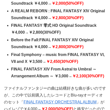
Soundtrack ￥4,000→
￥2,000(50%OFF)
A REALM REBORN : FINAL FANTASY XIV Original
Soundtrack ￥4,000→
￥2,800(30%OFF)
FINAL FANTASY 零式 HD Original Soundtrack
￥4,000→￥2,800(30%OFF)
Before the Fall:FINAL FANTASY XIV Original
Soundtrack ￥4,000→
￥2,800(30%OFF)
Final Symphony – music from FINAL FANTASY VI,
VII and X ￥3,500→
￥2,450(30%OFF)
FINAL FANTASY XIV From Astral to Umbral ～
Arrangement Album ～ ￥3,000→
￥2,100(30%OFF)
ファイナルファンタジーの曲は結構好きな曲が多いのです
が、この中で以前購入したレコードとBlu-rayオーディオ
のセット「
FINAL FANTASY ORCHESTRAL ALBUM
」が
ハイレゾで￥4,000→
￥2,000(50%OFF)
と格安だったので