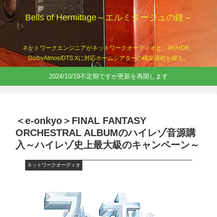
Bells of Hermitage～エルミタージュの鐘～
ネットワークエンジニアがネットワークオーディオと、4K/HDR、
DolbyAtmos/DTS:Xに対応ホームシアターの構築過程を綴る。
2024/10/19不定期ですが更新を再開します
＜e-onkyo＞FINAL FANTASY
ORCHESTRAL ALBUMのハイレゾ音源購
入～ハイレゾ史上最大級のキャンペーン～
ネットワークオーディオ