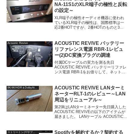
NA-11S1のXLR端子の極性と反転
の設定～
XLR端子の極性オーディオ機器に使われ
ているXLR端子の極性は、国際標準は一
応2番HOTですが、2番HOTのものと3番
HOTのものが混在しているのは有名な話
です。アメリカ式は3番HOT、ヨーロッパ
式は2番HOTとなっているため、異なるメ
ACOUSTIC REVIVE バッテリー
Acoustic Revive
ーカ...
リファレンス電源 RBR-1レビュ
ー(2)DC変換プラグの調達
付属DCケーブルの実力を測る先日
ACOUSTIC REVIVE バッテリーリファレ
ンス電源 RBR-1をお借りして、ネットワ
ークオーディオ用に使用しているスイッ
チングハブへUSB経由で給電をして試聴
してみました。その記事の中でも触れま
ACOUSTIC REVIVE LANターミ
8K/4K/HDR＆DolbyAtmos
したが...
ネーターRLT-1のレビュー～LAN
周辺をリニューアル～
第2弾はLANターミネーター先日購入した
ACOUSTIC REVIVEの以下のアイテムが
届きました。 LANケーブル ACOUSTIC
REVIVE LAN-1.0 Triple-C LANターミネー
ター ACOUSTIC REVIVE R...
Spotifyを解約するか？契約する
ストリーミング/サブスクリプション