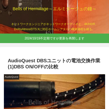
Bells of Hermitage～エルミタージュの鐘～
ネットワークエンジニアがネットワークオーディオと、4K/HDR、
DolbyAtmos/DTS:Xに対応ホームシアターの構築過程を綴る。
2024/10/19不定期ですが更新を再開します
AudioQuest DBSユニットの電池交換作業
(1)DBS ON/OFFの比較
AudioQuest