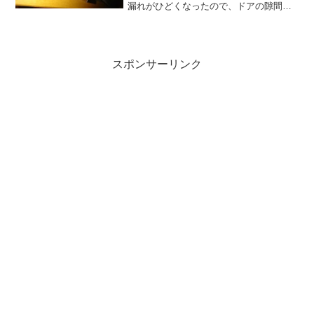
漏れがひどくなったので、ドアの隙間に
ドア隙間防音テープ Ｄ型 １本入り(裂く
と2本)を追加して、音漏れを軽減しよう
と試みました。Ｄ型テープは片側(蝶番側)
に貼...
スポンサーリンク