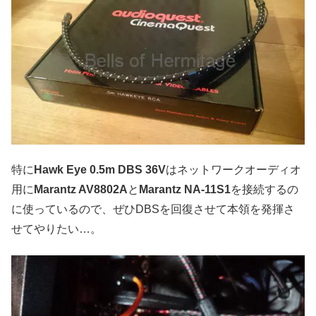
特に
Hawk Eye 0.5m DBS 36V
はネットワークオーディオ
用に
Marantz AV8802A
と
Marantz NA-11S1
を接続するの
に使っているので、ぜひDBSを回復させて本領を発揮さ
せてやりたい…。