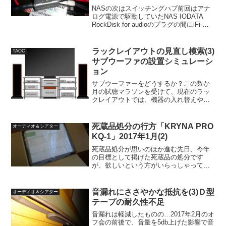
Acoustic Revivie RBR-1
NASの次はスイッチングハブ前回はアナ
ログ電源で駆動していたNAS IODATA
RockDisk for audioのプラグの間にiFi-
Audio iPurifier DCを入れて、試してみま
したが、当初想定していたより変化があ
って、面...
ラックレイアウトの見直し模索(3)
TAOC
サブウーファの設置シミュレーシ
ョン
サブウーファーをどうするか？この数か
月の試聴マラソンを受けて、現在のラッ
クレイアウトでは、機器の入れ替えやケ
ーブルの挿し替えに支障があり、ラック
レイアウトの見直しを始め、横型ラック
レイアウトに絞ってシミュレートを始め
死蔵品処分の行方「KRYNA PRO
オーディオ＆シアター
ました。ラックのタイプに...
KQ-1」2017年1月(2)
死蔵品処分が思いのほか進む先日、今年
の目標として掲げた死蔵品の処分です
が、欲しいという方がいらっしゃって思
いの外、処分が進んでいます。某コミュ
ニティ経由でいらした方から、KRYNA
PRO KQ-1について引取りの申し出をい
音漏れにささやかな抵抗を(3)Ｄ型
オーディオ＆シアター
ただきました。私...
テープの耐久性不足
音漏れは軽減したものの…2017年2月のオ
フ会の前後で、音量を5db上げた影響で音