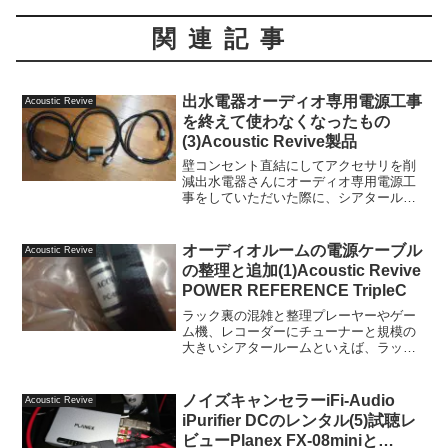
関連記事
出水電器オーディオ専用電源工事
Acoustic Revive
を終えて使わなくなったもの
(3)Acoustic Revive製品
壁コンセント直結にしてアクセサリを削
減出水電器さんにオーディオ専用電源工
事をしていただいた際に、シアタールー
ムには出水電器オリジナル コンセント付
きブレーカーBOX EO-01(コンセント3個6
口)とコンセントを2組4口を設置、オーデ
オーディオルームの電源ケーブル
Acoustic Revive
ィオル...
の整理と追加(1)Acoustic Revive
POWER REFERENCE TripleC
ラック裏の混雑と整理プレーヤーやゲー
ム機、レコーダーにチューナーと規模の
大きいシアタールームといえば、ラック
裏の配線はもうカオスといっていいほど
混雑しています。個人的には配線がこん
がらがらないようにケーブルを極力短い
ノイズキャンセラーiFi-Audio
Acoustic Revive
ものを調達して、ケーブル...
iPurifier DCのレンタル(5)試聴レ
ビューPlanex FX-08miniと