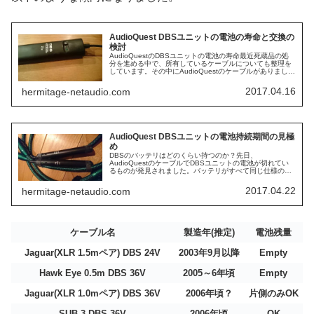
AudioQuest DBSユニットの電池の寿命と交換の
検討
AudioQuestのDBSユニットの電池の寿命最近死蔵品の処
分を進める中で、所有しているケーブルについても整理を
しています。その中にAudioQuestのケーブルがありまし
て、DBSユニットの電池の状態をチェックするためにボタ
ンを押してみ...
2017.04.16
hermitage-netaudio.com
AudioQuest DBSユニットの電池持続期間の見極
め
DBSのバッテリはどのくらい持つのか？先日、
AudioQuestのケーブルでDBSユニットの電池が切れてい
るものが発見されました。バッテリがすべて同じ仕様のも
のが使われているとすれば、製造された日からの経過年数
でおおよその傾向は分かるはずで...
2017.04.22
hermitage-netaudio.com
ケーブル名
製造年(推定)
電池残量
Jaguar(XLR 1.5mペア) DBS 24V
2003年9月以降
Empty
Hawk Eye 0.5m DBS 36V
2005～6年頃
Empty
Jaguar(XLR 1.0mペア) DBS 36V
2006年頃？
片側のみOK
SUB-3 DBS 36V
2006年頃
OK