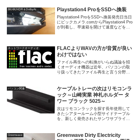
ンストールする前に、パソコンケースを
開けることができるか調べて...
Playstation4 ProをSSDへ換装
8K/4K/HDR＆DolbyAtmos
Playstation4 ProをSSDへ換装発売日当日
にビックカメラ.comからPlaystation4 Pro
が到着し、早速箱を開けて速度などを計
測してみました。今回はとりあえず物理
的な交換について書きます。換装する
SSDについて今回は...
FLACよりWAVの方が音質が良い
ネットワークオーディオ
わけではない
ファイル再生への転換がいらぬ議論を招
くオーディオ機器は近年、パソコンの取
り扱ってきたファイル再生と言う分野に
手を広げ、現在発売されるプレーヤーの
ほとんどに、USB端子やLAN端子が搭載
され、いろいろなオーディオフォーマッ
ケーブルトレーの次はリモコンラ
パソコン関連
トに対応しました。大...
ック～山崎実業 神札ホルダー タ
ワー ブラック 5025～
次はリモコンラックを探す長年使用して
きたシアタールーム小型サイドテーブル
を、新しく発売されたサンワサプライ
100-DESKH057Mに交換しました。これ
まではサイドテーブルにケーブルトレー
を取り付けて電源タップとACアダプタを
Greenwave Dirty Electricity
Greenwave
収容していま...