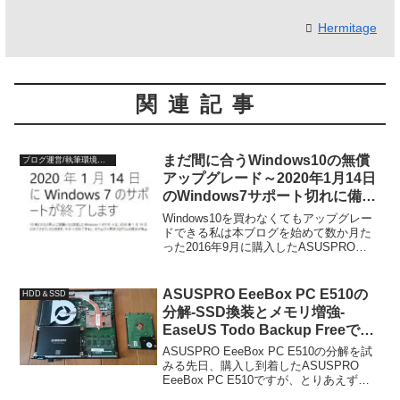
Hermitage
関連記事
まだ間に合うWindows10の無償
ブログ運営/執筆環境関連
アップグレード～2020年1月14日
のWindows7サポート切れに備え
ろ！※Infineon TPM
Windows10を買わなくてもアップグレー
Professional Packageの削除
ドできる私は本ブログを始めて数か月た
った2016年9月に購入したASUSPRO
EeeBox PC E510というビジネスモデル
のパソコンを主に使って、本ブログの記
事を作成してきました。スペックは...
ASUSPRO EeeBox PC E510の
HDD＆SSD
分解-SSD換装とメモリ増強-
EaseUS Todo Backup Freeでク
ローンコピー
ASUSPRO EeeBox PC E510の分解を試
みる先日、購入し到着したASUSPRO
EeeBox PC E510ですが、とりあえず初
期設定は終わり、いろいろなソフトをイ