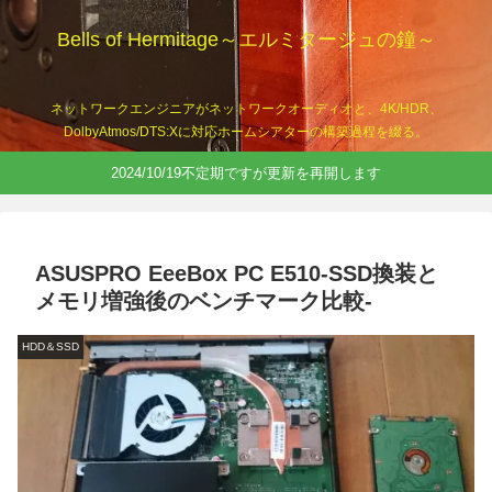
Bells of Hermitage～エルミタージュの鐘～
ネットワークエンジニアがネットワークオーディオと、4K/HDR、
DolbyAtmos/DTS:Xに対応ホームシアターの構築過程を綴る。
2024/10/19不定期ですが更新を再開します
ASUSPRO EeeBox PC E510-SSD換装と
メモリ増強後のベンチマーク比較-
HDD＆SSD