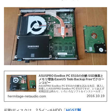
ASUSPRO EeeBox PC E510の分解-SSD換装と
メモリ増強-EaseUS Todo Backup Freeでクロー
ンコピー
ASUSPRO EeeBox PC E510の分解を試みる先日、購入し
到着したASUSPRO EeeBox PC E510ですが、とりあえず
初期設定は終わり、いろいろなソフトをインストールする
前に、パソコンケースを開けることができるか調べて...
2016.10.19
hermitage-netaudio.com
起動ディスクは、2.5インチHDD「
HGST製