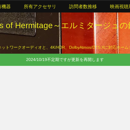
有機器
所有アクセサリ
訪問者数推移
映画視聴
lls of Hermitage～エルミタージュ
トワークオーディオと、4K/HDR、DolbyAtmos/DTS:Xに対応ホ
2024/10/19不定期ですが更新を再開します