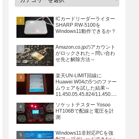
ICカードリーダーライター
SHARP RW-5100を
Windows11動作できるか？
Amazon.co.jpのアカウント
がロックされた～問い合わ
せ先と解除方法～
楽天UN-LIMIT回線に
Huawei W04の5つのファー
ムウェアを試した結果～
11.450.05.45.824/11.450.05
.34.824/11.450.05.20.824は
ソケットテスター Yosoo
OK～
HT106Bで配線と電圧を計
測
Windows11非対応PCを強