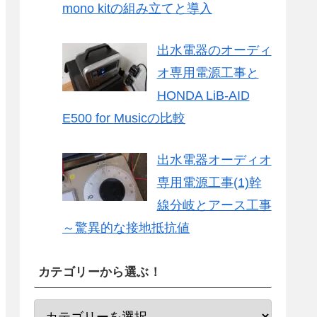
mono kitの組み立てと導入
出水電器のオーディ
オ専用電源工事と
HONDA LiB-AID
E500 for Musicの比較
出水電器オーディオ
専用電源工事(1)幹
線分岐とアース工事
～驚異的な接地抵抗値
カテゴリーから選ぶ！