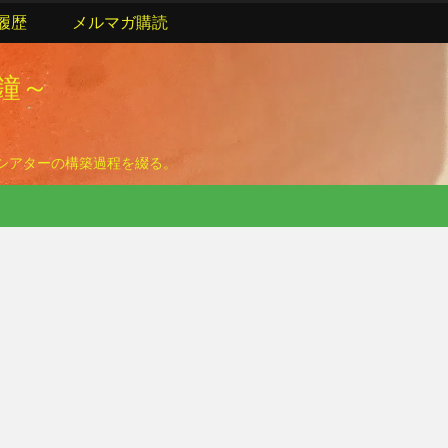
履歴
メルマガ購読
の鐘～
ームシアターの構築過程を綴る。