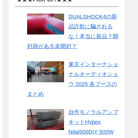
DUALSHOCK4の新
品詐欺に騙される
な！本当に新品？開
封跡がある未開封？
東京インターナショ
ナルオーディオショ
ウ 2025 各ブースの
まとめ
自作モノラルアンプ
キットHypex
Nilai500DIY 500W