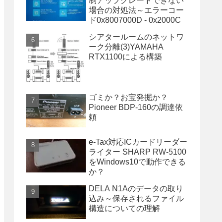
制アップグレードできない
場合の対処法～エラーコー
ド0x8007000D - 0x2000C
シアタールームのネットワ
ーク分離(3)YAMAHA
RTX1100による構築
ゴミか？お宝発掘か？
Pioneer BDP-160の調達依
頼
e-Tax対応ICカードリーダー
ライター SHARP RW-5100
をWindows10で動作できる
か？
DELA N1Aのデータの取り
込み～保存されるファイル
構造についての理解