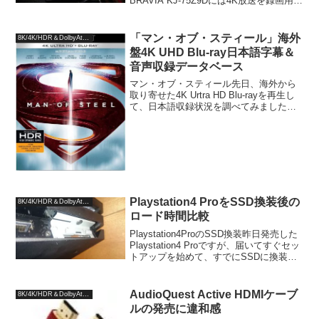
BRAVIA KJ-75Z9Dには4K放送を録画用ハ
ードディスクIODATA AVHD-AUT3.0Bの
ACアダプタをiFi-Audio iPower(12V仕
様)...
「マン・オブ・スティール」海外
8K/4K/HDR＆DolbyAtmos
盤4K UHD Blu-ray日本語字幕＆
音声収録データベース
マン・オブ・スティール先日、海外から
取り寄せた4K Urtra HD Blu-rayを再生し
て、日本語収録状況を調べてみました。
邦題：マン・オブ・スティール原題：
MAN OF STEEL時間：143分製作国：ア
メリカ製作年：2013年製作販...
Playstation4 ProをSSD換装後の
8K/4K/HDR＆DolbyAtmos
ロード時間比較
Playstation4ProのSSD換装昨日発売した
Playstation4 Proですが、届いてすぐセッ
トアップを始めて、すでにSSDに換装し
てしまいました。従来のPlaystation4を含
めて、Playstation4 Proの標準...
AudioQuest Active HDMIケーブ
8K/4K/HDR＆DolbyAtmos
ルの発売に違和感