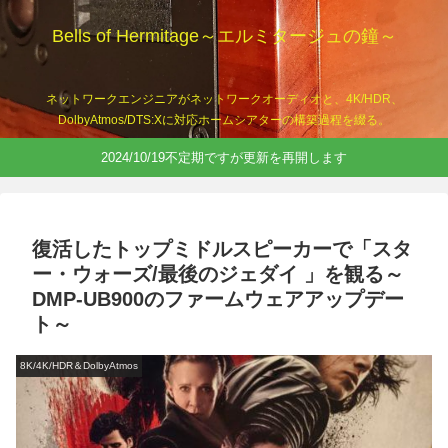
Bells of Hermitage～エルミタージュの鐘～
ネットワークエンジニアがネットワークオーディオと、4K/HDR、
DolbyAtmos/DTS:Xに対応ホームシアターの構築過程を綴る。
2024/10/19不定期ですが更新を再開します
復活したトップミドルスピーカーで「スタ
ー・ウォーズ/最後のジェダイ 」を観る～
DMP-UB900のファームウェアアップデー
ト～
8K/4K/HDR＆DolbyAtmos