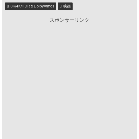
8K/4K/HDR＆DolbyAtmos
映画
スポンサーリンク