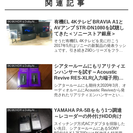
関連記事
有機EL 4Kテレビ BRAVIA A1と
8K/4K/HDR＆DolbyAtmos
AVアンプ STR-DN1080を試聴し
てきた＜ソニーストア銀座＞
そうだ有機EL 4Kテレビを見に行こう
2017年5月はソニーの新製品の発表ラッシ
ュです。引き続きZ9Dシリーズをフラグ
シップに残して、有機EL 4Kテレビ
BRAVIA A1シリーズとともにWフラグシ
ップとして、それを中心に各価格帯の4K
シアタールームにもリアリティエ
8K/4K/HDR＆DolbyAtmos
液...
ンハンサーを試す～Acoustic
Revive RES-XLR(入力端子用)と
AV8802A～
シアタールームにも期待大2020年3月、オ
ーディオルームにAcoustic Reviveから発
売されたリアリティエンハンサーという
入出力プラグに取り付けて音質改善を図
るというオーディオアクセサリーをお借
りし、プリメインアンプDENON PM...
YAMAHA PA-5Bをもう1つ調達
8K/4K/HDR＆DolbyAtmos
～レコーダーの外付けHDD向け
スイッチング方式ACアダプタを排除した
い先日、シアタールームにあるSONY