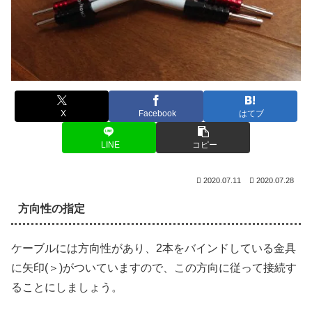
X
Facebook
はてブ
LINE
コピー
2020.07.11
2020.07.28
方向性の指定
ケーブルには方向性があり、2本をバインドしている金具
に矢印(＞)がついていますので、この方向に従って接続す
ることにしましょう。