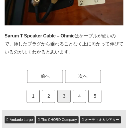
Sarum T Speaker Cable – Ohmic
はケーブルが硬いの
で、挿したプラグから垂れることなく上に向かって伸びて
いるのがよくわかると思います。
前へ
次へ
1
2
3
4
5
Andante Largo
The CHORD Company
オーディオ＆シアター