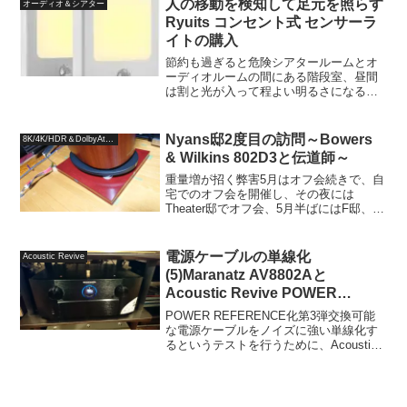
人の移動を検知して足元を照らす
オーディオ＆シアター
Ryuits コンセント式 センサーラ
イトの購入
節約も過ぎると危険シアタールームとオ
ーディオルームの間にある階段室、昼間
は割と光が入って程よい明るさになるの
で、照明を付けなくてもいいんですが、
夜になると小さな窓から入る光の量はわ
ずかで、ライトを点けないと階段がよく
Nyans邸2度目の訪問～Bowers
8K/4K/HDR＆DolbyAtmos
見えません。家族が節約好...
& Wilkins 802D3と伝道師～
重量増が招く弊害5月はオフ会続きで、自
宅でのオフ会を開催し、その夜には
Theater邸でオフ会、5月半ばにはF邸、
CENYA邸と2日連続オフ会に参加し、合
計4件のオフ会となりましたが、6月の頭
にさらに1件オフ会へ参加することになり
電源ケーブルの単線化
Acoustic Revive
ました。以...
(5)Maranatz AV8802Aと
Acoustic Revive POWER
REFERENCE-TripleC
POWER REFERENCE化第3弾交換可能
な電源ケーブルをノイズに強い単線化す
るというテストを行うために、Acoustic
Revive POWER REFERENCE-TripleCを4
本用意しました。これまで、システムの
基幹となる部...