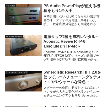
PS Audio PowerPlayが使える機
PS Audio
種をもう1台入手
同時計測しないと比較にならない出水電
器のオーディオ専用電源工事を行った
後、一般家庭用分電盤から給電されるコ
ンセントとの比較を長期間のモニタリン
グする目的で、PS AudioのPowerPlayが
使える機種を探して、一世代古いPS
電源タップ2種を無料レンタル～
Acoustic Revive
Audio...
Acoustic Revive RTP-6
absoluteとYTP-6R～
Acoustic Revive RTP-6 absoluteとYTP-
6RFURUTECH NCFシリーズの電源プラ
グFI-50M NCF(R)/FI-50 NCF(R)を使って
みて、そのスポットライトを浴びて浮き
立つような音に驚き、同じく...
Synergistic Research HFT 2.0を
Synergistic Research
使ってルームチューニングをテス
ト～ややウォームな音色～
スピーカーの側面に貼り付ける非常に小
さいながら大きな変化があるというルー
ムチューニングアクセサリ Synergistic
Research HFTを4種類(HFT Standard、
HFT 2.0、HFT X、HFT Wide Angel)...