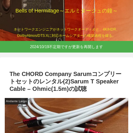
Bells of Hermitage～エルミタージュの鐘～
ネットワークエンジニアがネットワークオーディオと、4K/HDR、
DolbyAtmos/DTS:Xに対応ホームシアターの構築過程を綴る。
2024/10/19不定期ですが更新を再開します
The CHORD Company Sarumコンプリー
トセットのレンタル(2)Sarum T Speaker
Cable – Ohmic(1.5m)の試聴
Andante Largo