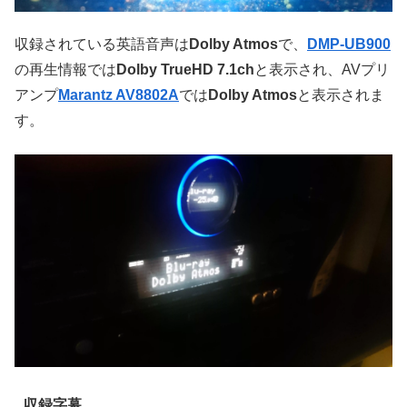
収録されている英語音声は
Dolby Atmos
で、
DMP-UB900
の再生情報では
Dolby TrueHD 7.1ch
と表示され、AVプリ
アンプ
Marantz AV8802A
では
Dolby Atmos
と表示されま
す。
収録字幕