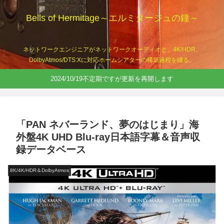
Bells of Hermitage～エルミタージュの鐘～
ネットワークエンジニアがネットワークオーディオと、4K/HDR、
DolbyAtmos/DTS:Xに対応ホームシアターの構築過程を綴る。
2024/10/19不定期ですが更新を再開します
「PAN ネバーランド、夢のはじまり」海
外盤4K UHD Blu-ray日本語字幕＆音声収
録データベース
8K/4K/HDR＆DolbyAtmos