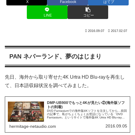
X
Facebook
はてブ
LINE
コピー
2016.09.07
2017.02.07
PAN ネバーランド、夢のはじまり
先日、海外から取り寄せた4K Urtra HD Blu-rayを再生し
て、日本語収録状況を調べてみました。
DMP-UB900でもっと4Kが見たい②(海外版ソフ
トの到着)
DVD Fantasiumでの海外版4Kソフトを注文してから…前回
の記事で、私がちょくちょくお世話になっている「DVD
Fantasium」というサイトで海外版4K Urtra HD Blu-rayソ
フトを購入した件を書きました。その後の届...
2016.09.05
hermitage-netaudio.com