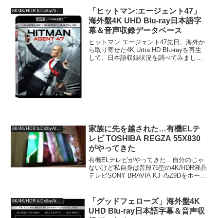
た。壁寄せスタンドへの取り付けも自分1
人で行い、初期設定と基本的な動作を確
「ヒットマン:エージェント47」
8K/4K/HDR＆DolbyAtmos
認できま...
海外盤4K UHD Blu-ray日本語字
幕＆音声収録データベース
ヒットマン:エージェント47先日、海外か
ら取り寄せた4K Urtra HD Blu-rayを再生
して、日本語収録状況を調べてみまし
た。邦題：ヒットマン:エージェント47原
題：Hitman: Agent 47時間：96分製作
国：アメリカ製作年...
家族に先を越された…有機ELテ
8K/4K/HDR＆DolbyAtmos
レビ TOSHIBA REGZA 55X830
がやってきた
有機ELテレビがやってきた…自分のじゃ
ないけど私自身は普段75型の4K/HDR液晶
テレビSONY BRAVIA KJ-75Z9Dをホーム
シアターのメインディスプレイとして使
っています。いずれは有機ELテレビに交
換したいと思いつつも、75型と...
「グッドフェローズ」海外盤4K
8K/4K/HDR＆DolbyAtmos
UHD Blu-ray日本語字幕＆音声収