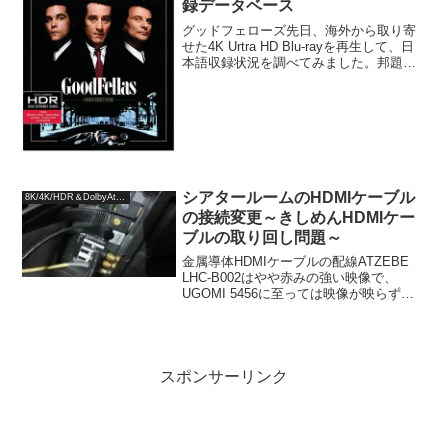
録データベース
グッドフェローズ先日、海外から取り寄
せた4K Urtra HD Blu-rayを再生して、日
本語収録状況を調べてみました。邦題：
グッドフェローズ原題：Goodfellas時
間：146分製作国：アメリカ製作年：
1990年製作販売元：Warne...
シアタールームのHDMIケーブル
8K/4K/HDR＆DolbyAtmos
の接続変更～きしめんHDMIケー
ブルの取り回し問題～
金属導体HDMIケーブルの配線ATZEBE
LHC-B002はやや赤みの強い映像で、
UGOMI 5456に至っては映像が映らず
UDP-LX800との相性問題が出てしまった
ようです。MOSHOU SIKAI 8K対応 光フ
ァイバーHDMIケー...
スポンサーリンク