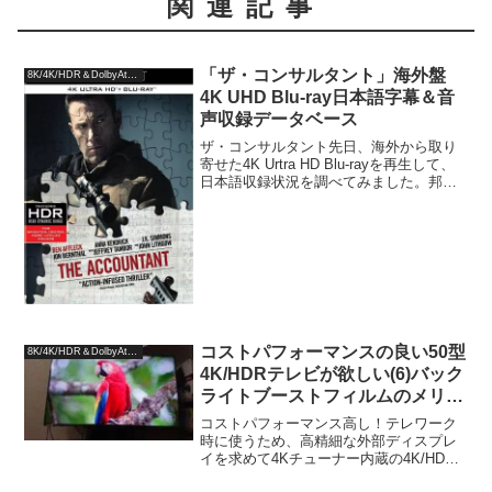
関連記事
「ザ・コンサルタント」海外盤
8K/4K/HDR＆DolbyAtmos
4K UHD Blu-ray日本語字幕＆音
声収録データベース
ザ・コンサルタント先日、海外から取り
寄せた4K Urtra HD Blu-rayを再生して、
日本語収録状況を調べてみました。邦
題：ザ・コンサルタント原題： The
Accountant時間：128分製作国：アメリカ
製作年：2016年製作販売...
コストパフォーマンスの良い50型
8K/4K/HDR＆DolbyAtmos
4K/HDRテレビが欲しい(6)バック
ライトブーストフィルムのメリッ
ト/デメリット？
コストパフォーマンス高し！テレワーク
時に使うため、高精細な外部ディスプレ
イを求めて4Kチューナー内蔵の4K/HDR
テレビハイセンス 50E6800を購入しまし