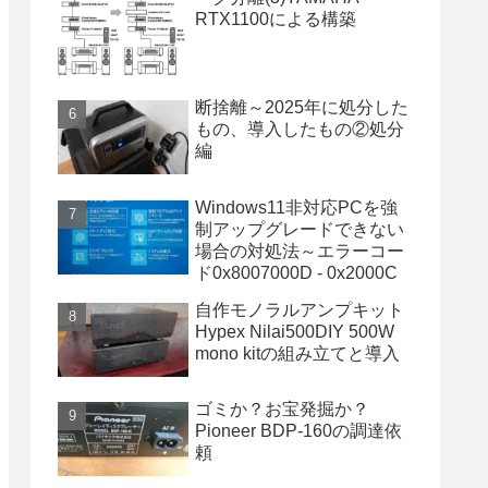
RTX1100による構築
断捨離～2025年に処分した
もの、導入したもの②処分
編
Windows11非対応PCを強
制アップグレードできない
場合の対処法～エラーコー
ド0x8007000D - 0x2000C
自作モノラルアンプキット
Hypex Nilai500DIY 500W
mono kitの組み立てと導入
ゴミか？お宝発掘か？
Pioneer BDP-160の調達依
頼