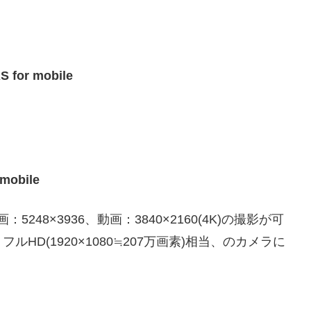
or mobile
obile
48×3936、動画：3840×2160(4K)の撮影が可
D(1920×1080≒207万画素)相当、のカメラに