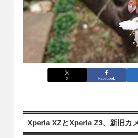
X
Facebook
Xperia XZとXperia Z3、新旧