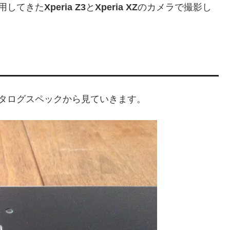
用してきた
Xperia Z3
と
Xperia XZ
のカメラで撮影し
タログスペックから見ていきます。