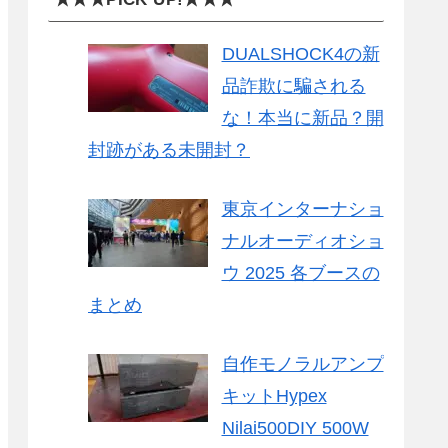
DUALSHOCK4の新
品詐欺に騙される
な！本当に新品？開
封跡がある未開封？
東京インターナショ
ナルオーディオショ
ウ 2025 各ブースの
まとめ
自作モノラルアンプ
キットHypex
Nilai500DIY 500W