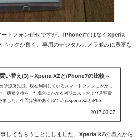
マートフォン任せですが、
iPhone7
ではなく
Xperia
スペックが良く、専用のデジタルカメラ並みに豊富な
替え(3)～Xperia XZとiPhone7の比較～
hone7の長所短所先日、現在利用しているスマートフォンにかかっ
と、機種交換をした場合にかかる初期コストおよび月額費
た。今回は決めあぐねているXperia XZとiPho...
2017.03.07
仕事してもらうことにしました。
Xperia XZ
の購入から