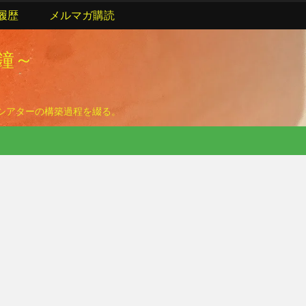
履歴
メルマガ購読
の鐘～
ームシアターの構築過程を綴る。