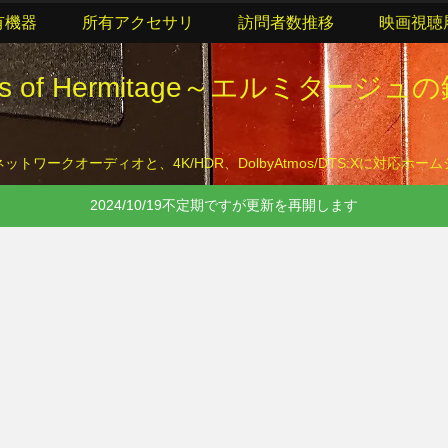
有機器
所有アクセサリ
訪問者数推移
映画視聴
lls of Hermitage～エルミタージュ
トワークオーディオと、4K/HDR、DolbyAtmos/DTS:Xに対応ホ
2024/10/19不定期ですが更新を再開します