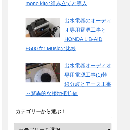
mono kitの組み立てと導入
出水電器のオーディ
オ専用電源工事と
HONDA LiB-AID
E500 for Musicの比較
出水電器オーディオ
専用電源工事(1)幹
線分岐とアース工事
～驚異的な接地抵抗値
カテゴリーから選ぶ！