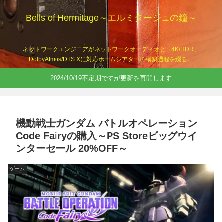
Bells of Hermitage～エルミタージュの鐘～
ネットワークエンジニアがネットワークオーディオと、4K/HDR、
DolbyAtmos/DTS:Xに対応ホームシアターの構築過程を綴る。
2024/10/19不定期ですが更新を再開します
機動戦士ガンダム バトルオペレーション
Code Fairyの購入～PS Storeビッグウイ
ンターセール 20%OFF～
ゲーム