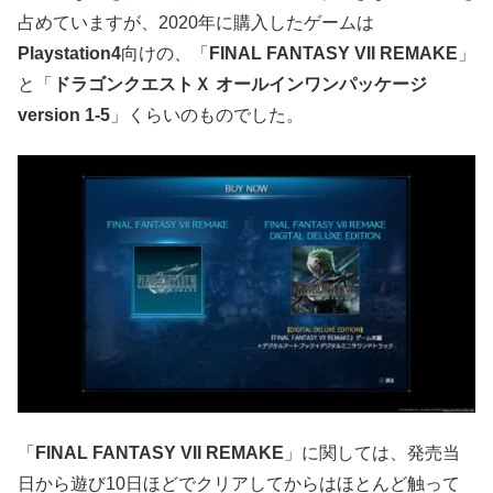
占めていますが、2020年に購入したゲームは
Playstation4
向けの、「
FINAL FANTASY VII REMAKE
」
と「
ドラゴンクエストＸ オールインワンパッケージ
version 1-5
」くらいのものでした。
「
FINAL FANTASY VII REMAKE
」に関しては、発売当
日から遊び10日ほどでクリアしてからはほとんど触って