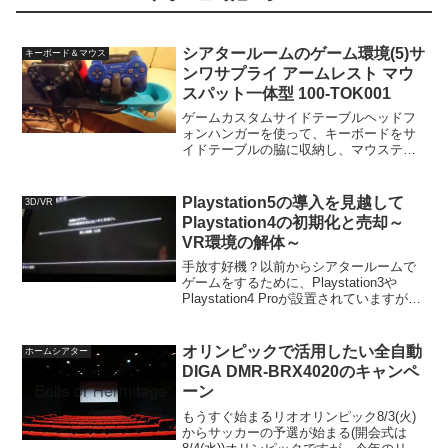
シアタールームのゲーム環境(5)サ
キーボード＆マウス
ンワサプライ アームレスト マウ
スパット一体型 100-TOK001
ゲームカスタムサイドテーブルヘッドフ
ォンハンガーを使って、キーボードをサ
イドテーブルの脇に収納し、マウステー
ブルを本来の取り付け方と逆に設置して
マウスの置き場所を拡張し、ゲーム用ワ
イヤレスコントローラ向けに電源タップ
Playstation5の導入を見越して
3D/VR
を用意して、ケーブルトレ...
Playstation4の初期化と売却～
VR環境の解体～
手放す好機？以前からシアタールームで
ゲームをするために、Playstation3や
Playstation4 Proが設置されていますが、
オーディオルームを作ってからしばらく
して、VR環境を構築するために
Playstaion4とPlaysta...
オリンピックで活用したい全自動
ホームシアター
DIGA DMR-BRX4020のキャンペ
ーン
もうすぐ始まるリオオリンピック8/3(火)
からサッカーの予選が始まる(開会式は