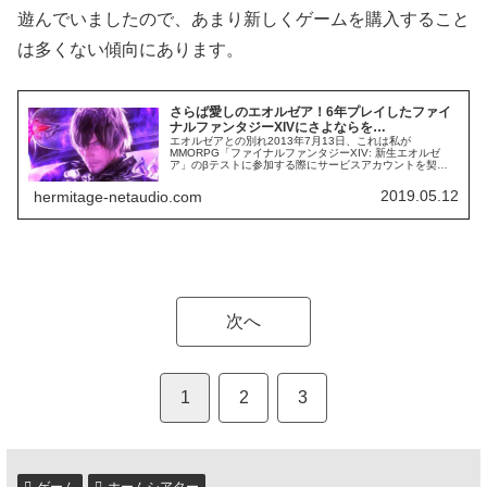
遊んでいましたので、あまり新しくゲームを購入すること
は多くない傾向にあります。
さらば愛しのエオルゼア！6年プレイしたファイ
ナルファンタジーXIVにさよならを…
エオルゼアとの別れ2013年7月13日、これは私が
MMORPG「ファイナルファンタジーXIV: 新生エオルゼ
ア」のβテストに参加する際にサービスアカウントを契約
した日でした。拡張パッケージとなる続編「ファイナルフ
ァンタジーXIV: 蒼天のイ...
2019.05.12
hermitage-netaudio.com
次へ
1
2
3
ゲーム
ホームシアター