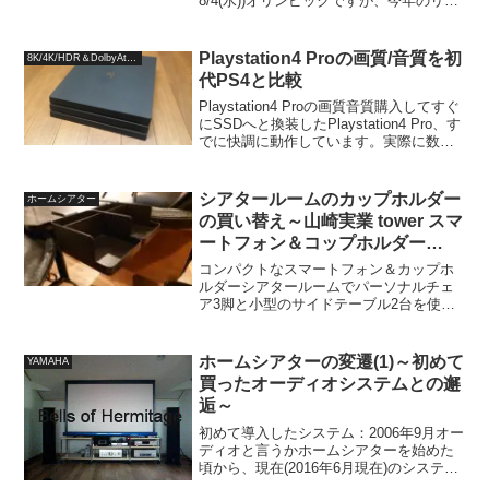
8/4(水))オリンピックですが、今年のリオ
オリンピックはブラジル、日本からは地
球の反対側なので放送が真夜中になりま
すよね。好きな競技はダイジェストでは
Playstation4 Proの画質/音質を初
8K/4K/HDR＆DolbyAtmos
なくてでき...
代PS4と比較
Playstation4 Proの画質音質購入してすぐ
にSSDへと換装したPlaystation4 Pro、す
でに快調に動作しています。実際に数時
間プレイしてみると、旧Playstation4とは
少し画質や音質に違いを感じますので、
従来のP...
シアタールームのカップホルダー
ホームシアター
の買い替え～山崎実業 tower スマ
ートフォン＆コップホルダー
(1639)
コンパクトなスマートフォン＆カップホ
ルダーシアタールームでパーソナルチェ
ア3脚と小型のサイドテーブル2台を使用
していますが、両サイドが人一人通るの
がやっとなくらいギリギリなことから、
サイドテーブルをサンワサプライ 100-
ホームシアターの変遷(1)～初めて
YAMAHA
DESKH057M...
買ったオーディオシステムとの邂
逅～
初めて導入したシステム：2006年9月オー
ディオと言うかホームシアターを始めた
頃から、現在(2016年6月現在)のシステム
に至るまでの変遷を、大きな変化があっ