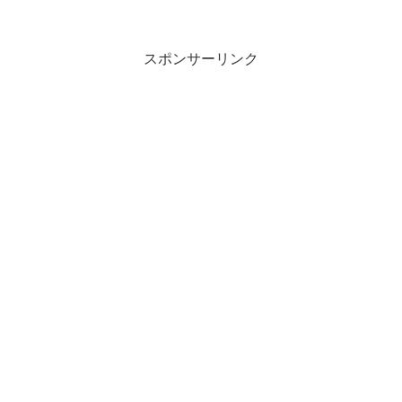
た時期を抜粋した形で書こうと思いま
す。2006年9月、私が初めて導入したオー
ディオ...
スポンサーリンク