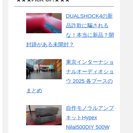
DUALSHOCK4の新
品詐欺に騙される
な！本当に新品？開
封跡がある未開封？
東京インターナショ
ナルオーディオショ
ウ 2025 各ブースの
まとめ
自作モノラルアンプ
キットHypex
Nilai500DIY 500W