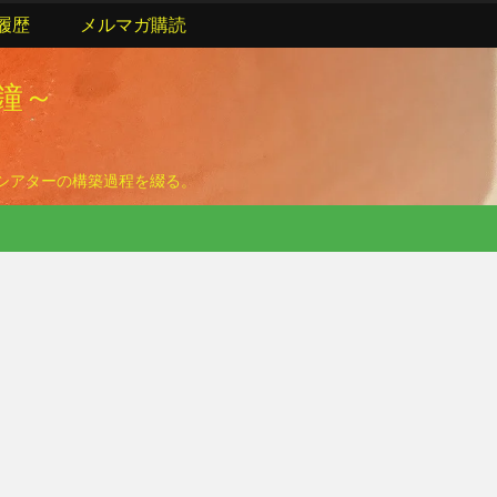
履歴
メルマガ購読
の鐘～
ームシアターの構築過程を綴る。