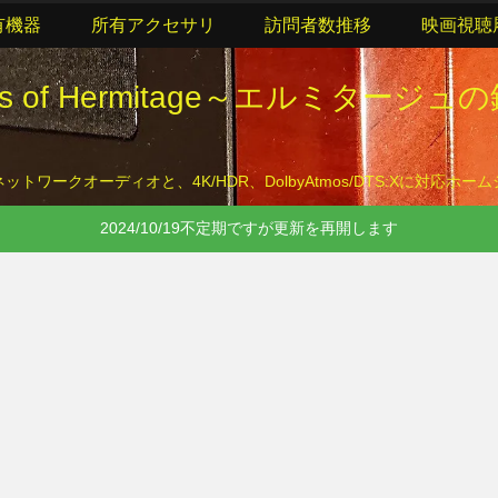
有機器
所有アクセサリ
訪問者数推移
映画視聴
lls of Hermitage～エルミタージュ
トワークオーディオと、4K/HDR、DolbyAtmos/DTS:Xに対応ホ
2024/10/19不定期ですが更新を再開します