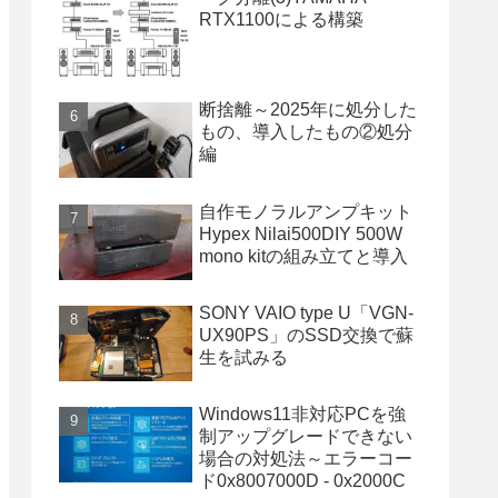
RTX1100による構築
断捨離～2025年に処分した
もの、導入したもの②処分
編
自作モノラルアンプキット
Hypex Nilai500DIY 500W
mono kitの組み立てと導入
SONY VAIO type U「VGN-
UX90PS」のSSD交換で蘇
生を試みる
Windows11非対応PCを強
制アップグレードできない
場合の対処法～エラーコー
ド0x8007000D - 0x2000C