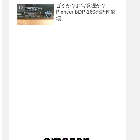
ゴミか？お宝発掘か？
Pioneer BDP-160の調達依
頼