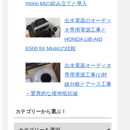
mono kitの組み立てと導入
出水電器のオーディ
オ専用電源工事と
HONDA LiB-AID
E500 for Musicの比較
出水電器オーディオ
専用電源工事(1)幹
線分岐とアース工事
～驚異的な接地抵抗値
カテゴリーから選ぶ！