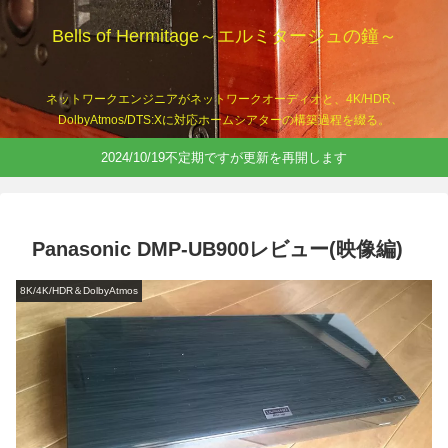
Bells of Hermitage～エルミタージュの鐘～
ネットワークエンジニアがネットワークオーディオと、4K/HDR、
DolbyAtmos/DTS:Xに対応ホームシアターの構築過程を綴る。
2024/10/19不定期ですが更新を再開します
Panasonic DMP-UB900レビュー(映像編)
8K/4K/HDR＆DolbyAtmos