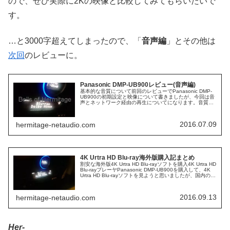
ので、ぜひ実際に2Kの映像と比較してみてもらいたいで
す。
…と3000字超えてしまったので、「
音声編
」とその他は
次回
のレビューに。
Panasonic DMP-UB900レビュー(音声編)
基本的な音質について前回のレビューでPanasonic DMP-
UB900の初期設定と映像について書きましたが、今回は音
声とネットワーク経由の再生についてになります。音質に
ついては、少し気になる点はあるものの、全体として良い
仕上がりだと思い...
2016.07.09
hermitage-netaudio.com
4K Urtra HD Blu-ray海外版購入記まとめ
割安な海外版4K Urtra HD Blu-rayソフトを購入4K Urtra HD
Blu-rayプレーヤPanasonic DMP-UB900を購入して、4K
Urtra HD Blu-rayソフトを見ようと思いましたが、国内のソ
フトは...
2016.09.13
hermitage-netaudio.com
Her-