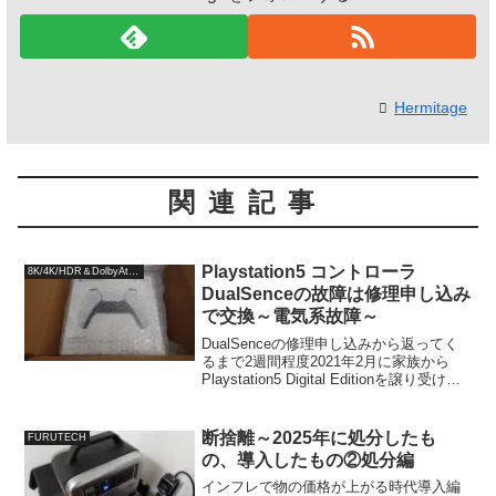
Hermitage
関連記事
Playstation5 コントローラ
8K/4K/HDR＆DolbyAtmos
DualSenceの故障は修理申し込み
で交換～電気系故障～
DualSenceの修理申し込みから返ってく
るまで2週間程度2021年2月に家族から
Playstation5 Digital Editionを譲り受けて
から、事前に購入してあった予備の
DualSenceと合わせて2台体制で利用して
きましたが...
断捨離～2025年に処分したも
FURUTECH
の、導入したもの②処分編
インフレで物の価格が上がる時代導入編