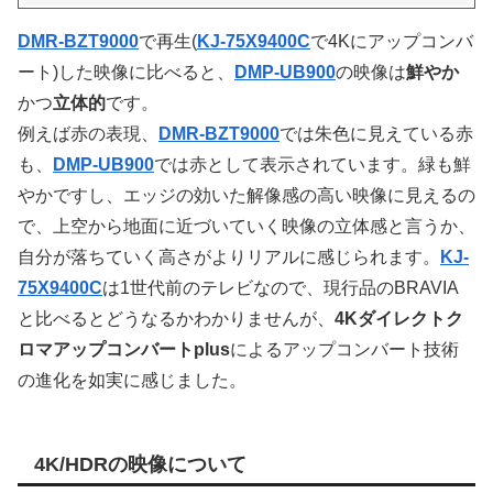
DMR-BZT9000
で再生(
KJ-75X9400C
で4Kにアップコンバ
ート)した映像に比べると、
DMP-UB900
の映像は
鮮やか
かつ
立体的
です。
例えば赤の表現、
DMR-BZT9000
では朱色に見えている赤
も、
DMP-UB900
では赤として表示されています。緑も鮮
やかですし、エッジの効いた解像感の高い映像に見えるの
で、上空から地面に近づいていく映像の立体感と言うか、
自分が落ちていく高さがよりリアルに感じられます。
KJ-
75X9400C
は1世代前のテレビなので、現行品のBRAVIA
と比べるとどうなるかわかりませんが、
4Kダイレクトク
ロマアップコンバートplus
によるアップコンバート技術
の進化を如実に感じました。
4K/HDRの映像について