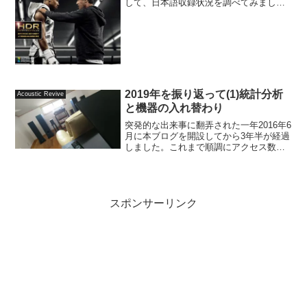
して、日本語収録状況を調べてみまし
た。邦題：クリード チャンプを継ぐ男原
題：CREED時間：132分製作国：アメリ
カ製作年：2015年製作販売元：...
2019年を振り返って(1)統計分析
Acoustic Revive
と機器の入れ替わり
突発的な出来事に翻弄された一年2016年6
月に本ブログを開設してから3年半が経過
しました。これまで順調にアクセス数も
伸び、順風満帆に見えましたが、2019年3
月に突然そのアクセス数が激変する事態
が発生し、その事態に対応するために、
ブログを構...
スポンサーリンク