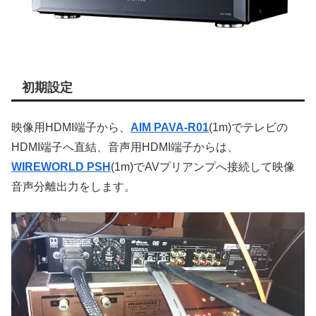
初期設定
映像用HDMI端子から、
AIM PAVA-R01
(1m)でテレビの
HDMI端子へ直結、音声用HDMI端子からは、
WIREWORLD PSH
(1m)でAVプリアンプへ接続して映像
音声分離出力をします。