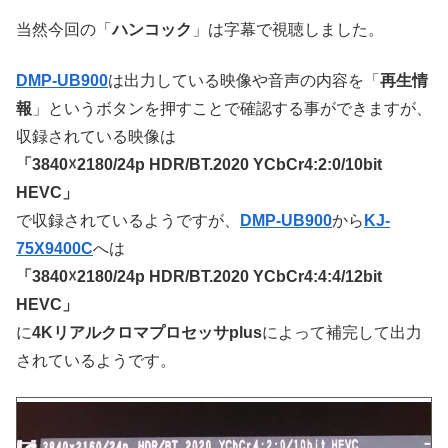
当然今回の「
ハンコック
」は字幕で視聴しました。
DMP-UB900
は出力している映像や音声の内容を「
再生情
報
」というボタンを押すことで確認する事ができますが、
収録されている映像は
「3840☓2180/24p HDR/BT.2020 YCbCr4:2:0/10bit
HEVC」
で収録されているようですが、
DMP-UB900
から
KJ-
75X9400C
へは
「3840☓2180/24p HDR/BT.2020 YCbCr4:4:4/12bit
HEVC」
に
4Kリアルクロマプロセッサplus
によって補完して出力
されているようです。