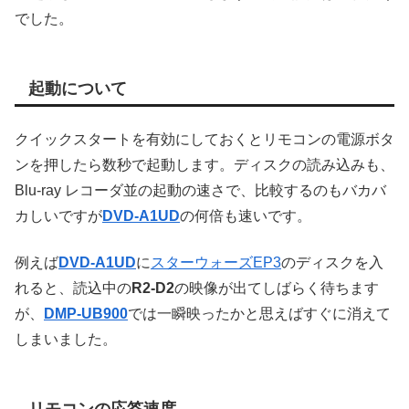
でした。
起動について
クイックスタートを有効にしておくとリモコンの電源ボタ
ンを押したら数秒で起動します。ディスクの読み込みも、
Blu-ray レコーダ並の起動の速さで、比較するのもバカバ
カしいですが
DVD-A1UD
の何倍も速いです。
例えば
DVD-A1UD
に
スターウォーズEP3
のディスクを入
れると、読込中の
R2-D2
の映像が出てしばらく待ちます
が、
DMP-UB900
では一瞬映ったかと思えばすぐに消えて
しまいました。
リモコンの応答速度