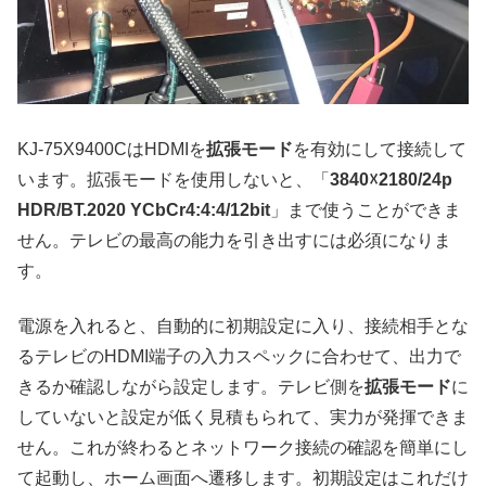
KJ-75X9400CはHDMIを
拡張モード
を有効にして接続して
います。拡張モードを使用しないと、「
3840☓2180/24p
HDR/BT.2020 YCbCr4:4:4/12bit
」まで使うことができま
せん。テレビの最高の能力を引き出すには必須になりま
す。
電源を入れると、自動的に初期設定に入り、接続相手とな
るテレビのHDMI端子の入力スペックに合わせて、出力で
きるか確認しながら設定します。テレビ側を
拡張モード
に
していないと設定が低く見積もられて、実力が発揮できま
せん。これが終わるとネットワーク接続の確認を簡単にし
て起動し、ホーム画面へ遷移します。初期設定はこれだけ