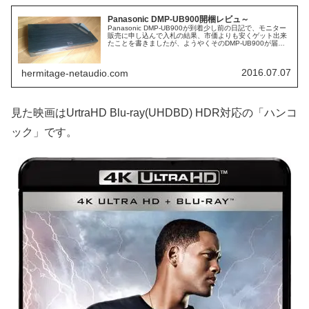
Panasonic DMP-UB900開梱レビュ～
Panasonic DMP-UB900が到着少し前の日記で、モニター
販売に申し込んで入札の結果、市価よりも安くゲット出来
たことを書きましたが、ようやくそのDMP-UB900が届き
ました。発売予定日6/24って書いてあったのにモニター販
売が7...
2016.07.07
hermitage-netaudio.com
見た映画はUrtraHD Blu-ray(UHDBD) HDR対応の「ハンコ
ック」です。