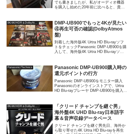
でも書きましたが、私がオーディオ機器
を購入し始めた20年前に比べると、貴金
属の価格は大きく上昇し、オーディオ機
器なども同じ額で購入できる製品のグレ
ードはずいぶんと下がってしまいまし
DMP-UB900でもっと4Kが見たい
8K/4K/HDR＆DolbyAtmos
た。30年続いた日本のデ...
④再生可否の確認(DolbyAtmos
盤)
到着した海外版4K Urtra HD Blu-rayソフ
トをチェックPanasonic DMP-UB900を購
入して、海外版4K Urtra HD Blu-rayソフ
トを、時々お世話になっている「DVD
Fantasium」で購入しました。...
Panasonic DMP-UB900購入時の
Panasonic/Technics
還元ポイントの行方
Panasonic DMP-UB900をモニター購入
Panasonicのオンラインストアで、Urtra
HD Blu-rayプレーヤ DMP-UB900を購入し
た際に、ポイントが購入金額の10%還元
されました。購入時の入札価格が
109,00...
「クリード チャンプを継ぐ男」
8K/4K/HDR＆DolbyAtmos
海外盤4K UHD Blu-ray日本語字
幕＆音声収録データベース
クリード チャンプを継ぐ男先日、海外か
ら取り寄せた4K Urtra HD Blu-rayを再生