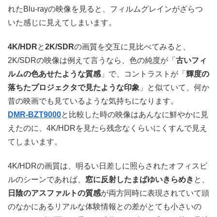
れたBlu-rayの映像を見ると、フィルムグレインがざらつ
いた感じに見えてしまいます。
4K/HDR
と
2K/SDR
の画質を交互に見比べてみると、
2K/SDRの映像は例えて言うなら、色の純度が「
古いフィ
ルムの色あせたような質感
」で、コントラストが「
輝度の
落ちたプロジェクタで見たような印象
」と似ていて、何か
昔の映画でも見ているような気持ちになります。
DMR-BZT9000
と比較した時の映像はあんなに鮮やかに見
えたのに、4K/HDRを見たら残念なくらいにくすんで見え
てしまいます。
4K/HDRの画質は、明るい日差しに照らされたオフィスビ
ルのシーンであれば、
窓に反射したまばゆいきらめき
と、
日陰のアスファルトの質感
が両方同時に表現されていて頭
のなかにあるリアルな体験情報との差がとても小さいの