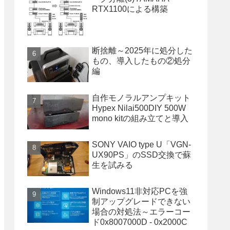
RTX1100による構築
断捨離～2025年に処分した
もの、導入したもの②処分
編
自作モノラルアンプキット
Hypex Nilai500DIY 500W
mono kitの組み立てと導入
SONY VAIO type U「VGN-
UX90PS」のSSD交換で蘇
生を試みる
Windows11非対応PCを強
制アップグレードできない
場合の対処法～エラーコー
ド0x8007000D - 0x2000C