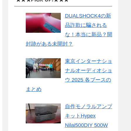
DUALSHOCK4の新
品詐欺に騙される
な！本当に新品？開
封跡がある未開封？
東京インターナショ
ナルオーディオショ
ウ 2025 各ブースの
まとめ
自作モノラルアンプ
キットHypex
Nilai500DIY 500W