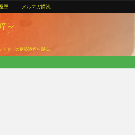
履歴
メルマガ購読
の鐘～
ームシアターの構築過程を綴る。