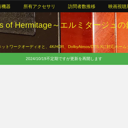
有機器
所有アクセサリ
訪問者数推移
映画視聴
lls of Hermitage～エルミタージュ
トワークオーディオと、4K/HDR、DolbyAtmos/DTS:Xに対応ホ
2024/10/19不定期ですが更新を再開します