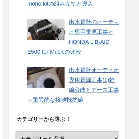
mono kitの組み立てと導入
出水電器のオーディ
オ専用電源工事と
HONDA LiB-AID
E500 for Musicの比較
出水電器オーディオ
専用電源工事(1)幹
線分岐とアース工事
～驚異的な接地抵抗値
カテゴリーから選ぶ！