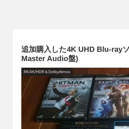
追加購入した4K UHD Blu-r
Master Audio盤)
8K/4K/HDR＆DolbyAtmos