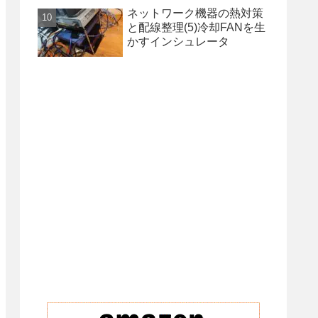
ネットワーク機器の熱対策
と配線整理(5)冷却FANを生
かすインシュレータ